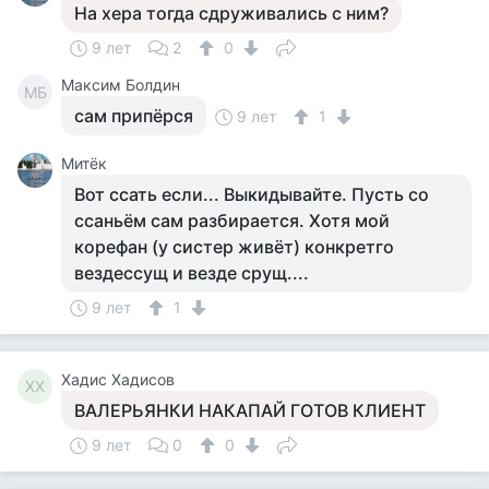
На хера тогда сдруживались с ним?
9 лет
2
0
Максим Болдин
МБ
сам припёрся
9 лет
1
Митёк
Вот ссать если... Выкидывайте. Пусть со
ссаньём сам разбирается. Хотя мой
корефан (у систер живёт) конкретго
вездессущ и везде срущ....
9 лет
1
Хадис Хадисов
ХХ
ВАЛЕРЬЯНКИ НАКАПАЙ ГОТОВ КЛИЕНТ
9 лет
0
0