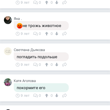
9 лет
0
0
Яна .
не трожь животное
9 лет
0
0
Светлана Дьякова
СД
погладить подольше
9 лет
0
0
Катя Агопова
покормите его
9 лет
0
0