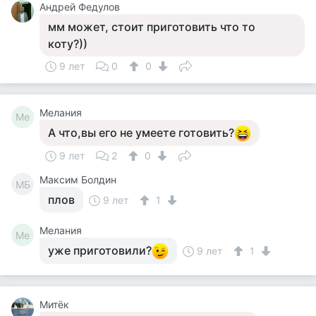
Андрей Федулов
мм может, стоит приготовить что то
коту?))
9 лет
0
0
Мелания
Ме
А что,вы его не умеете готовить?
9 лет
2
0
Максим Болдин
МБ
плов
9 лет
1
Мелания
Ме
уже приготовили?
9 лет
1
Митёк