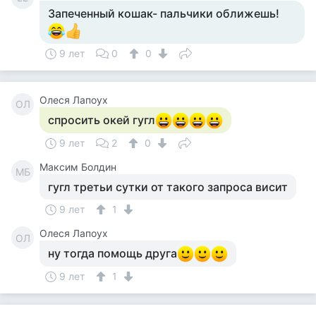
Запеченный кошак- пальчики оближешь!
9 лет
0
0
Олеся Лапоух
ОЛ
спросить окей гугл
9 лет
2
0
Максим Болдин
МБ
гугл третьи сутки от такого запроса висит
9 лет
1
Олеся Лапоух
ОЛ
ну тогда помощь друга
9 лет
1