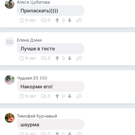
Алеся Цубатова
Приласкать)))))
9 лет
0
0
Елена Дэми
ЕД
Лучше в тесте
9 лет
0
0
Чудная.55 )))))
Накорми его!
9 лет
0
0
Тимофей Курчавый
шаурма
9 лет
0
0