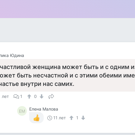
лика Юдина
частливой женщина может быть и с одним из
ожет быть несчастной и с этими обеими име
частье внутри нас самих.
1 лет
1
0
Елена Малова
ЕМ
11 лет
1