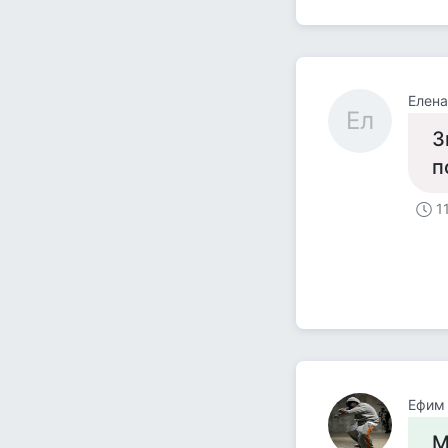
Елена
Ел
З
п
1
Ефим
М