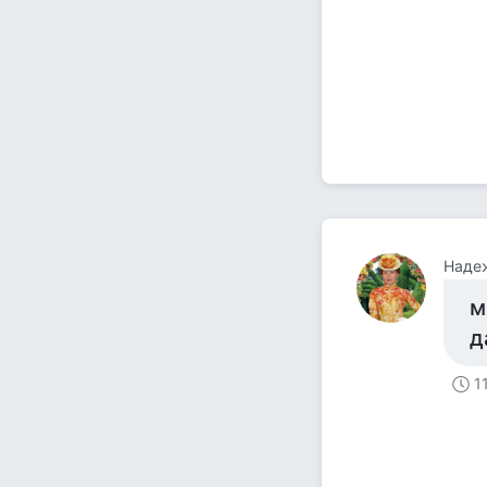
Наде
м
д
1