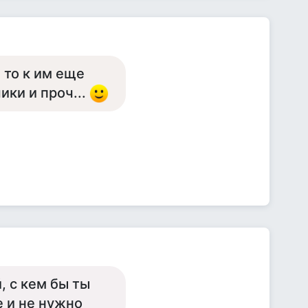
 то к им еще
ики и проч...
, с кем бы ты
е и не нужно