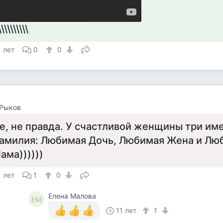
\\\\\\\\\\
1 лет
0
0
 Рыков
е, не правда. У счастливой женщины три име
амилия: Любимая Дочь, Любимая Жена и Лю
ама))))))
1 лет
1
0
Елена Малова
ЕМ
11 лет
1