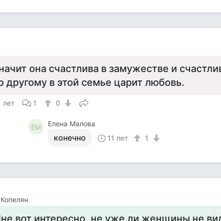
начит она счастлива в замужестве и счастлив
о другому в этой семье царит любовь.
1 лет
1
0
Елена Малова
ЕМ
конечно
11 лет
1
 Копелян
не вот интересно, не уже ли женщины не ви