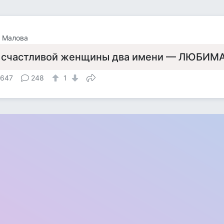
 Малова
 счастливой женщины два имени — ЛЮБИМ
 647
248
1