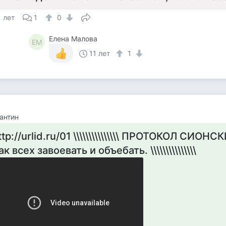
1 лет
1
0
Елена Малова
ЕМ
11 лет
1
антин
ttp://urlid.ru/01 \\\\\\\\\\\\\\\ ПРОТОКОЛ СИ
ак всех завоевать и объебать. \\\\\\\\\\\\\\\