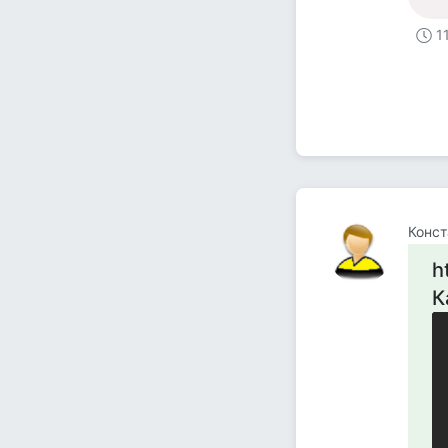
1
Конст
h
К