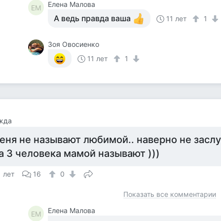
Елена Малова
ЕМ
А ведь правда ваша
11 лет
1
Зоя Овосиенко
11 лет
1
жда
еня не называют любимой.. наверно не заслу
а 3 человека мамой называют )))
1 лет
16
0
Показать все комментарии
Елена Малова
ЕМ