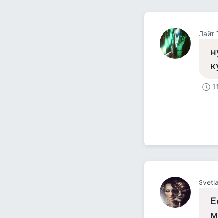
Лайт 
н
к
1
Svetl
Е
м