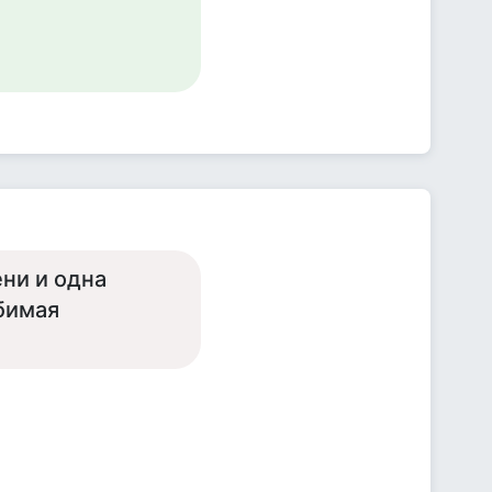
ни и одна
бимая