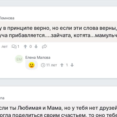
Темнова
у в принципе верно, но если эти слова верны,
уча прибавляется....зайчата, котята...мамульч
1 лет
1
0
Елена Малова
ЕМ
11 лет
1
ana
сли ты Любимая и Мама, но у тебя нет друзей
огла поделиться своим счастьем, то оно теб