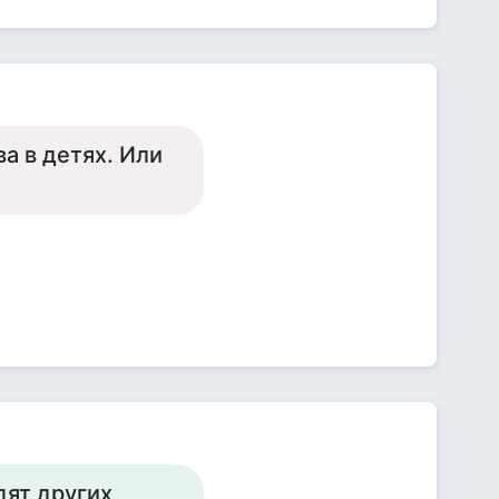
а в детях. Или
дят других