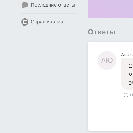
Последние ответы
Спрашивалка
Ответы
Анже
АЮ
С
м
с
1