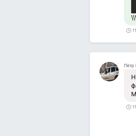
\\
1
Пётр
Н
ф
М
1