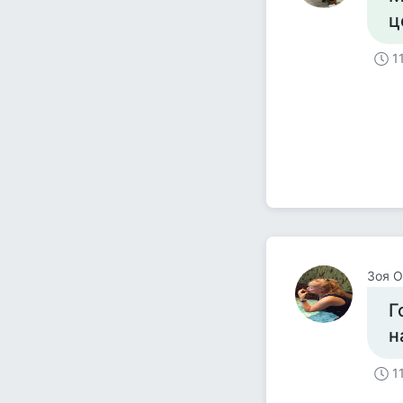
ц
1
Зоя О
Г
н
1