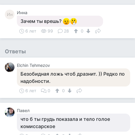
Инна
Ин
Зачем ты врешь?
6 лет
99
28
0
Ответы
Elchin Tehmezov
Безобидная ложь чтоб дразнит. )) Редко по
надобности.
6 лет
0
0
Павел
что б ты грудь показала и тело голое
комиссарское