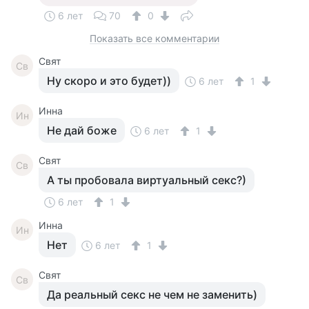
6 лет
70
0
Показать все комментарии
Свят
Св
Ну скоро и это будет))
6 лет
1
Инна
Ин
Не дай боже
6 лет
1
Свят
Св
А ты пробовала виртуальный секс?)
6 лет
1
Инна
Ин
Нет
6 лет
1
Свят
Св
Да реальный секс не чем не заменить)