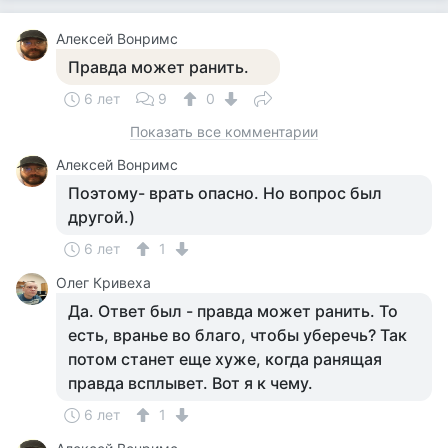
Алексей Вонримс
Правда может ранить.
6 лет
9
0
Показать все комментарии
Алексей Вонримс
Поэтому- врать опасно. Но вопрос был
другой.)
6 лет
1
Олег Кривеха
Да. Ответ был - правда может ранить. То
есть, вранье во благо, чтобы уберечь? Так
потом станет еще хуже, когда ранящая
правда всплывет. Вот я к чему.
6 лет
1