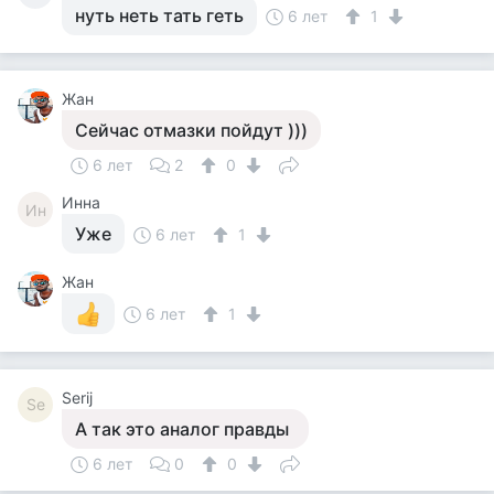
нуть неть тать геть
6 лет
1
Жан
Сейчас отмазки пойдут )))
6 лет
2
0
Инна
Ин
Уже
6 лет
1
Жан
6 лет
1
Serij
Se
А так это аналог правды
6 лет
0
0