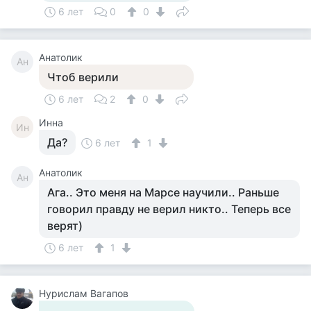
6 лет
0
0
Анатолик
Ан
Чтоб верили
6 лет
2
0
Инна
Ин
Да?
6 лет
1
Анатолик
Ан
Ага.. Это меня на Марсе научили.. Раньше
говорил правду не верил никто.. Теперь все
верят)
6 лет
1
Нурислам Вагапов