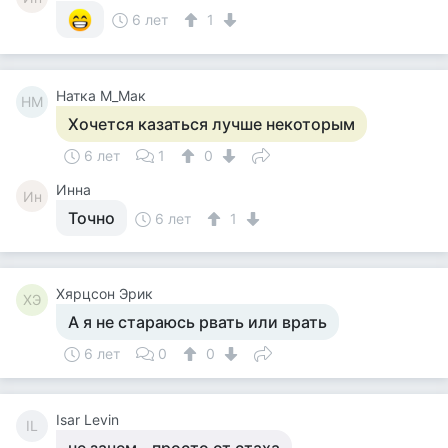
6 лет
1
Натка М_Мак
НМ
Хочется казаться лучше некоторым
6 лет
1
0
Инна
Ин
Точно
6 лет
1
Хярцсон Эрик
ХЭ
А я не стараюсь рвать или врать
6 лет
0
0
Isar Levin
IL