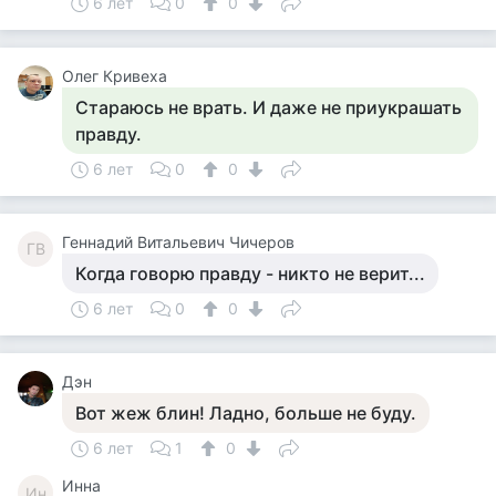
6 лет
0
0
Олег Кривеха
Стараюсь не врать. И даже не приукрашать
правду.
6 лет
0
0
Геннадий Витальевич Чичеров
ГВ
Когда говорю правду - никто не верит...
6 лет
0
0
Дэн
Вот жеж блин! Ладно, больше не буду.
6 лет
1
0
Инна
Ин