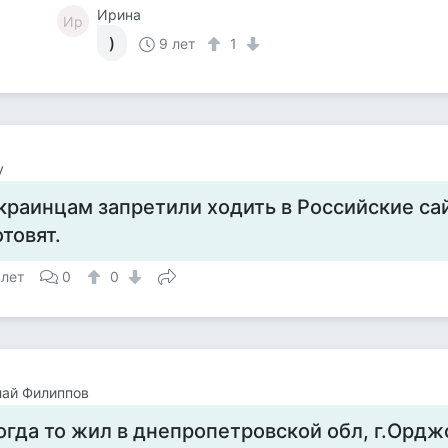
Ирина
Ир
)
9 лет
1
y
краинцам запретили ходить в Российские сай
отовят.
 лет
0
0
лай Филиппов
огда то жил в днепропетровской обл, г.Орд