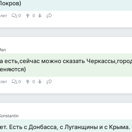
Покров)
 лет
0
0
Man
а есть,сейчас можно сказать Черкассы,горо
еняются)
 лет
0
0
Konstantin
ет. Есть с Донбасса, с Луганщины и с Крыма.