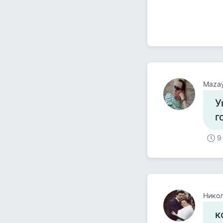
Maza
У
г
9
Нико
к