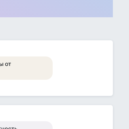
ы от
тность