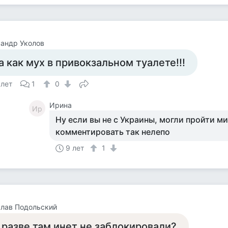
андр Уколов
а как мух в привокзальном туалете!!!
 лет
1
0
Ирина
Ир
Ну если вы не с Украины, могли пройти м
комментировать так нелепо
9 лет
1
лав Подольский
 разве там инет не заблокировали?