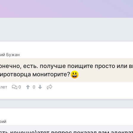
лий Бужан
онечно, есть. получше поищите просто или в
иротворца мониторите?
 лет
0
0
рий
сть конечно)этот вопрос показал вам адеква