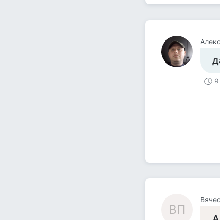
Алекс
д
9
Вячес
ВП
А