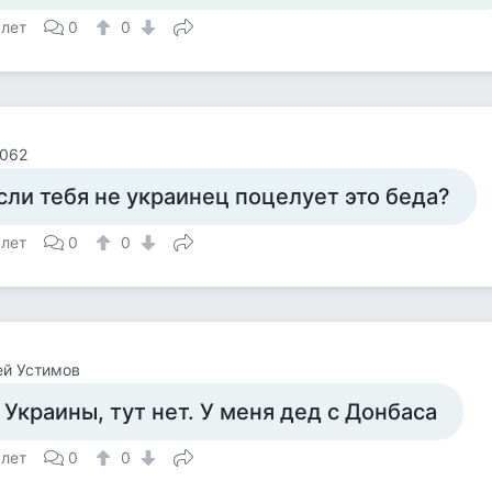
 лет
0
0
 062
сли тебя не украинец поцелует это беда?
 лет
0
0
ей Устимов
 Украины, тут нет. У меня дед с Донбаса
 лет
0
0