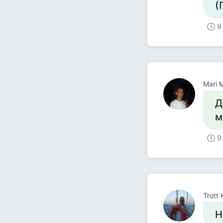
(
9
Mari 
Д
м
9
Trott 
Н