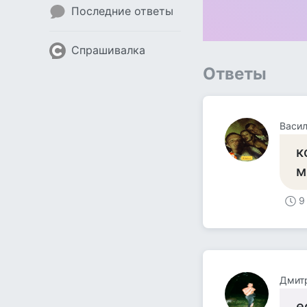
Последние ответы
Спрашивалка
Ответы
Васи
к
м
9
Дмит
е