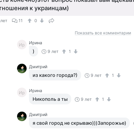
тношения к украинцам)
 лет
11
0
Показать все комментарии
Ирина
Ир
)
9 лет
1
Дмитрий
из какого города?)
9 лет
1
Ирина
Ир
Никополь а ты
9 лет
1
Дмитрий
я свой город не скрываю)))Запорожье)