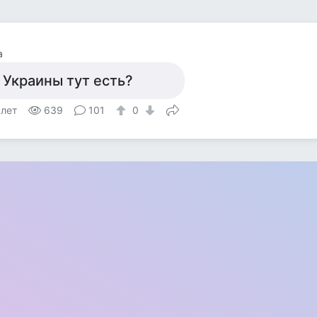
а
 Украины тут есть?
 лет
639
101
0