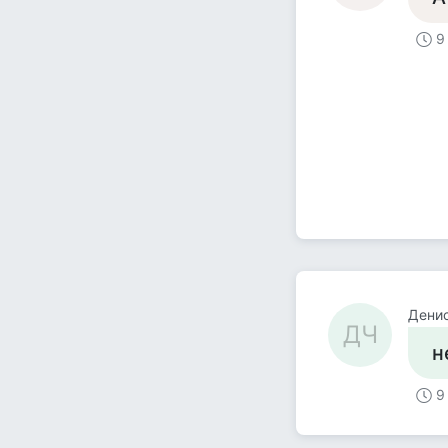
9
Дени
ДЧ
н
9