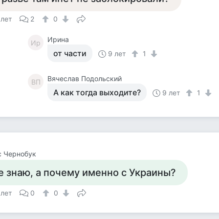
 лет
2
0
Ирина
Ир
от части
9 лет
1
Вячеслав Подольский
ВП
А как тогда выходите?
9 лет
1
с Чернобук
е знаю, а почему именно с Украины?
 лет
0
0