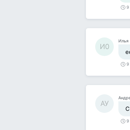
9
Илья
И0
е
9
Андр
АУ
С
9