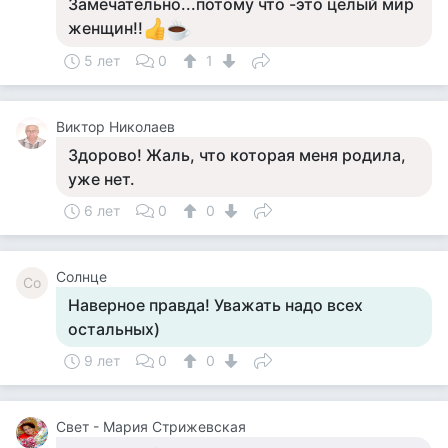
Замечательно...потому что -это целый мир
женщин!!
5 лет
0
1
Виктор Николаев
Здорово! Жаль, что которая меня родила,
уже нет.
6 лет
0
0
Солнце
Со
Наверное правда! Уважать надо всех
остальных)
9 лет
0
0
Свет - Мария Стрижевская