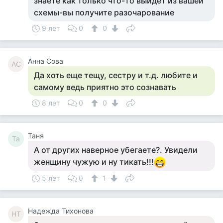
знаете как только что-то выйдет из вашей
схемы-вы получите разочарование
9 лет
0
0
Анна Сова
АС
Да хоть еще тещу, сестру и т.д. любите и
самому ведь приятно это сознавать
8 лет
0
0
Таня
Та
А от других наверное убегаете?. Увидели
женщину чужую и ну тикать!!!
5 лет
0
1
Надежда Тихонова
НТ