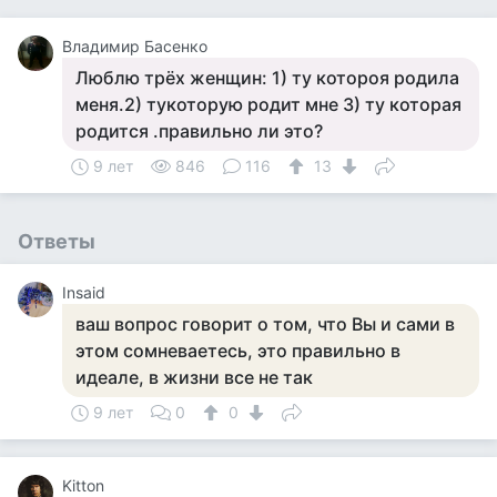
Владимир Басенко
Люблю трёх женщин: 1) ту котороя родила
меня.2) тукоторую родит мне 3) ту которая
родится .правильно ли это?
9 лет
846
116
13
Ответы
Insaid
ваш вопрос говорит о том, что Вы и сами в
этом сомневаетесь, это правильно в
идеале, в жизни все не так
9 лет
0
0
Kitton