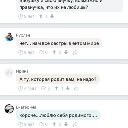
Бабушку и свою внучку, возможно и
правнучка, что их не любишь?
9 лет
1
Руслан
нет... нам все сестры в ентом мире
9 лет
0
0
Ирина
Ир
А ту, которая родит вам, не надо?
4 года
0
1
Екатерина
короче...люблю себя родимого....
9 лет
0
0