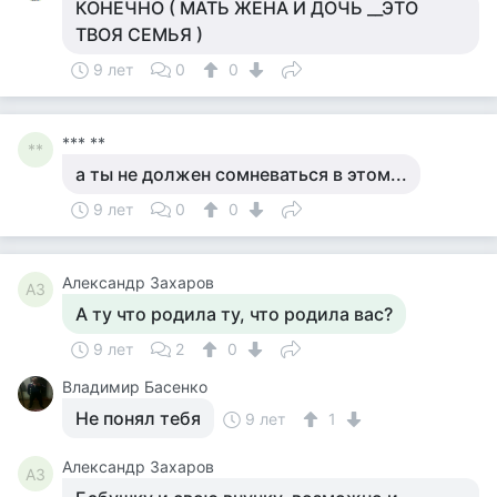
КОНЕЧНО ( МАТЬ ЖЕНА И ДОЧЬ __ЭТО
ТВОЯ СЕМЬЯ )
9 лет
0
0
*** **
**
а ты не должен сомневаться в этом...
9 лет
0
0
Александр Захаров
АЗ
А ту что родила ту, что родила вас?
9 лет
2
0
Владимир Басенко
Не понял тебя
9 лет
1
Александр Захаров
АЗ