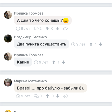
Иришка Громова
А сам то чего хочешь!?
9 лет
2
0
Владимир Басенко
Два пункта осуществить
9 лет
1
Иришка Громова
Какие
9 лет
1
Марина Матвиенко
Браво!.....про бабулю - забыли))).
9 лет
0
0