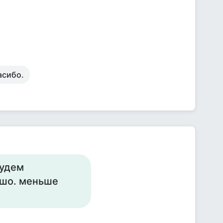
асибо.
будем
ошо. меньше