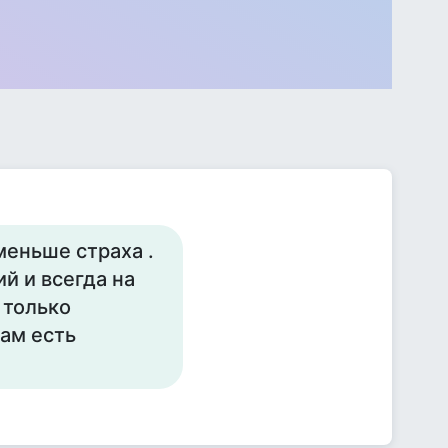
меньше страха .
й и всегда на
 только
там есть