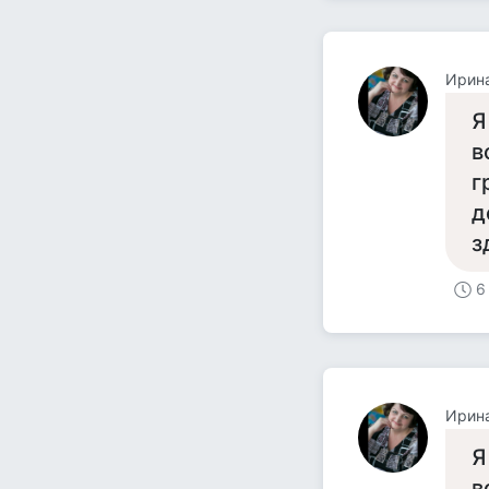
Ирин
Я
в
г
д
з
6
Ирин
Я
в