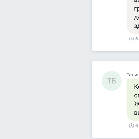
г
д
з
6
Татья
ТБ
К
с
Ж
в
6