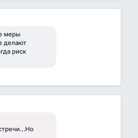
се меры
е делают
огда риск
стречи...Но