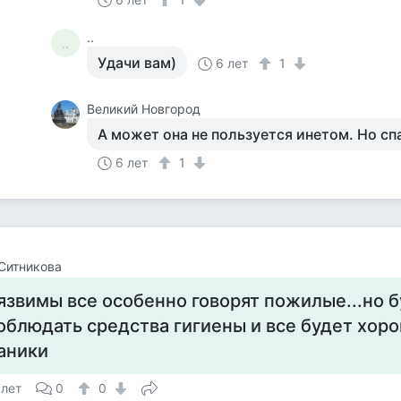
..
..
Удачи вам)
6 лет
1
Великий Новгород
А может она не пользуется инетом. Но сп
6 лет
1
Ситникова
язвимы все особенно говорят пожилые...но 
облюдать средства гигиены и все будет хор
аники
 лет
0
0