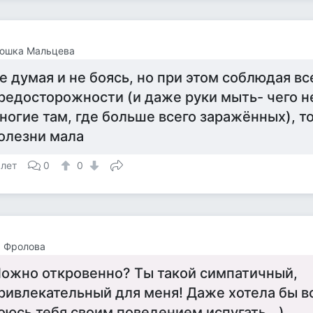
юшка Мальцева
е думая и не боясь, но при этом соблюдая в
редосторожности (и даже руки мыть- чего н
ногие там, где больше всего заражённых), т
олезни мала
 лет
0
0
а Фролова
ожно откровенно? Ты такой симпатичный,
ривлекательный для меня! Даже хотела бы в
оюсь тебя своим поведением испугать...)