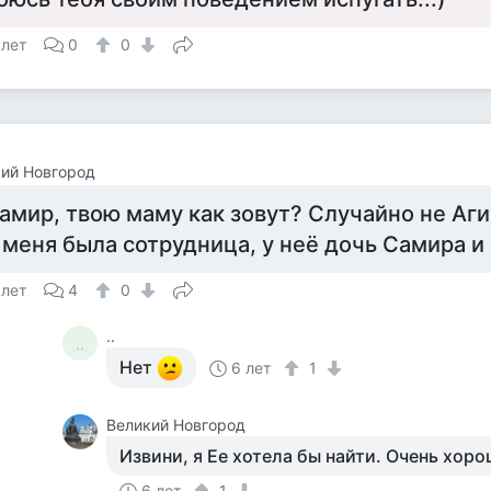
 лет
0
0
ий Новгород
амир, твою маму как зовут? Случайно не Аг
 меня была сотрудница, у неё дочь Самира и
 лет
4
0
..
..
Нет
6 лет
1
Великий Новгород
Извини, я Ее хотела бы найти. Очень хор
6 лет
1