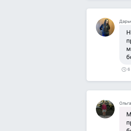
Дарь
Н
п
м
б
6
Ольг
М
п
б