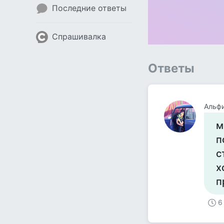
Последние ответы
Спрашивалка
Ответы
Альфи
м
п
с
х
п
6