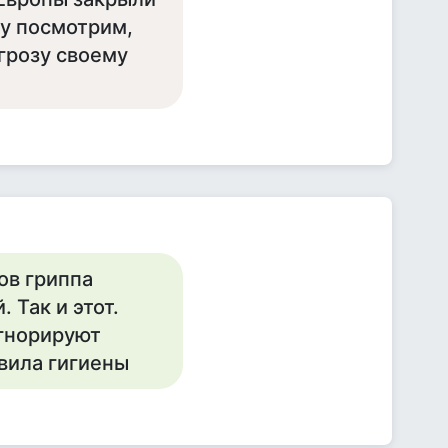
ну посмотрим,
грозу своему
ов гриппа
 Так и этот.
гнорируют
вила гигиены