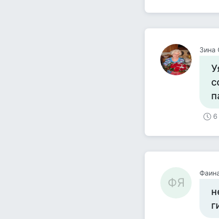
Зина 
У
с
п
6
Фаина
ФЯ
н
г