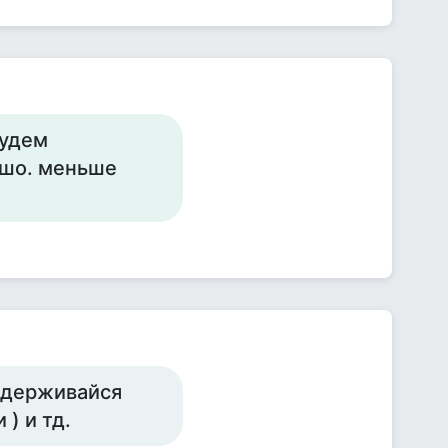
будем
ошо. меньше
ридерживайся
) и тд.