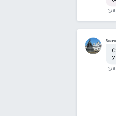
6
Велик
С
У
6