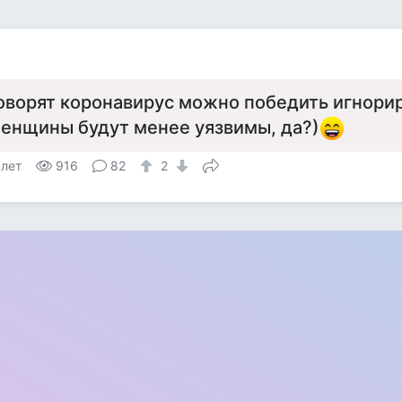
оворят коронавирус можно победить игнори
енщины будут менее уязвимы, да?)
 лет
916
82
2