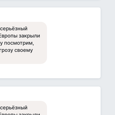
 серьёзный
 Европы закрыли
ну посмотрим,
грозу своему
 серьёзный
 Европы закрыли