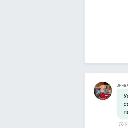
Зина 
У
с
п
6