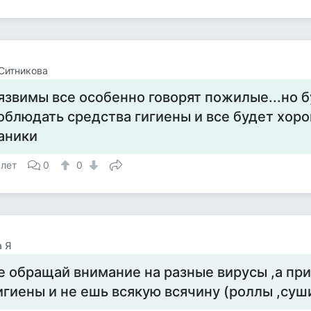
Ситникова
язвимы все особенно говорят пожилые...но 
облюдать средства гигиены и все будет хор
аники
 лет
0
0
 Я
е обращай внимание на разные вирусы ,а п
игиены и не ешь всякую всячину (роллы ,суши 