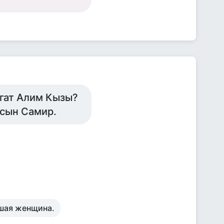
игат Алим Кызы?
 сын Самир.
ошая женщина.