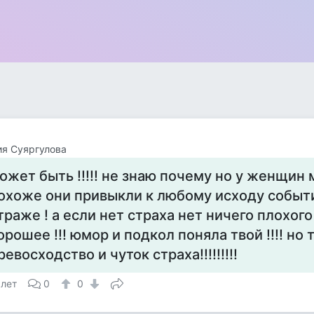
я Суяргулова
ожет быть !!!!! не знаю почему но у женщин 
охоже они привыкли к любому исходу событи
траже ! а если нет страха нет ничего плохого
орошее !!! юмор и подкол поняла твой !!!! но 
ревосходство и чуток страха!!!!!!!!!
 лет
0
0