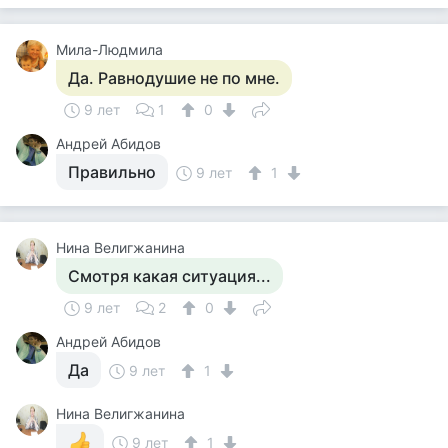
Мила-Людмила
Да. Равнодушие не по мне.
9 лет
1
0
Андрей Абидов
Правильно
9 лет
1
Нина Велигжанина
Смотря какая ситуация...
9 лет
2
0
Андрей Абидов
Да
9 лет
1
Нина Велигжанина
9 лет
1