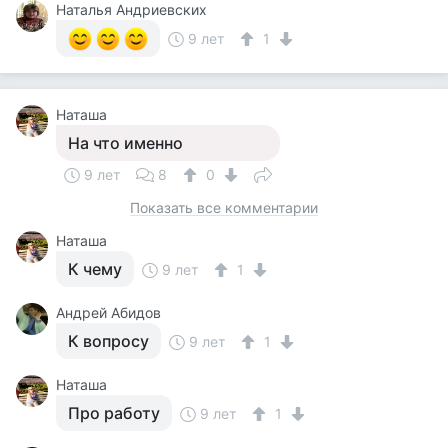
Наталья Андриевских
9 лет
1
Наташа
На что именно
9 лет
8
0
Показать все комментарии
Наташа
К чему
9 лет
1
Андрей Абидов
К вопросу
9 лет
1
Наташа
Про работу
9 лет
1