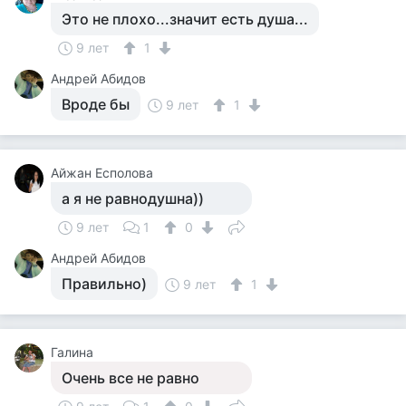
Это не плохо...значит есть душа...
9 лет
1
Андрей Абидов
Вроде бы
9 лет
1
Айжан Есполова
а я не равнодушна))
9 лет
1
0
Андрей Абидов
Правильно)
9 лет
1
Галина
Очень все не равно