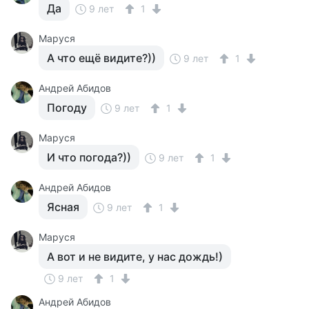
Да
9 лет
1
Маруся
А что ещё видите?))
9 лет
1
Андрей Абидов
Погоду
9 лет
1
Маруся
И что погода?))
9 лет
1
Андрей Абидов
Ясная
9 лет
1
Маруся
А вот и не видите, у нас дождь!)
9 лет
1
Андрей Абидов