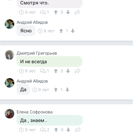
Смотря что.
9 лет
1
0
Андрей Абидов
Ясно
9 лет
1
Дмитрий Григорьев
И не всегда
9 лет
1
0
Андрей Абидов
Да
9 лет
1
Елена Софронова
Да , знаем .
9 лет
2
0