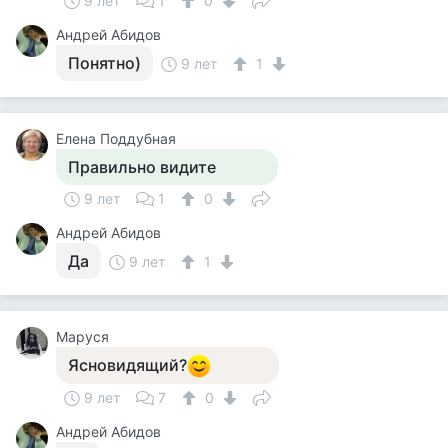
9 лет
1
0
Андрей Абидов
Понятно)
9 лет
1
Елена Поддубная
Правильно видите
9 лет
1
0
Андрей Абидов
Да
9 лет
1
Маруся
Ясновидящий?
9 лет
7
0
Андрей Абидов