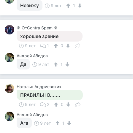
Невижу
9 лет
1
♛ О*Contra Spem ♛
хорошее зрение
9 лет
1
0
Андрей Абидов
Да
9 лет
1
Наталья Андриевских
ПРАВИЛЬНО.......
9 лет
2
0
Андрей Абидов
Ага
9 лет
1