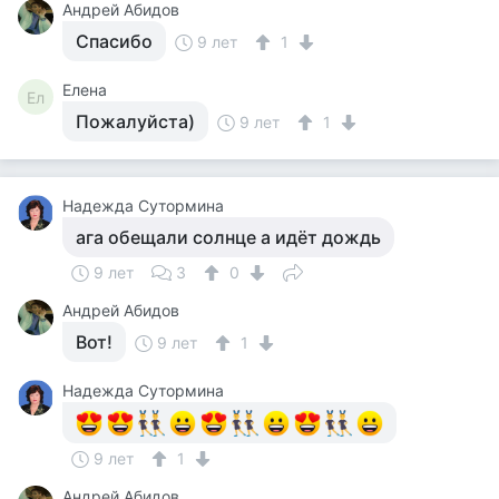
Андрей Абидов
Спасибо
9 лет
1
Елена
Ел
Пожалуйста)
9 лет
1
Надежда Сутормина
ага обещали солнце а идёт дождь
9 лет
3
0
Андрей Абидов
Вот!
9 лет
1
Надежда Сутормина
9 лет
1
Андрей Абидов