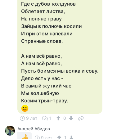
Где с дубов-колдунов
Облетает листва,
На поляне траву
Зайцы в полночь косили
И при этом напевали
Странные слова.
А нам всё равно,
А нам всё равно,
Пусть боимся мы волка и сову.
Дело есть у нас -
В самый жуткий час
Мы волшебную
Косим трын-траву.
9 лет
1
0
Андрей Абидов
9 лет
1