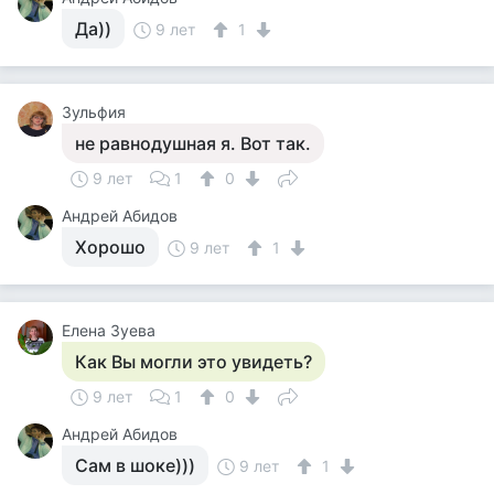
Да))
9 лет
1
Зульфия
не равнодушная я. Вот так.
9 лет
1
0
Андрей Абидов
Хорошо
9 лет
1
Елена Зуева
Как Вы могли это увидеть?
9 лет
1
0
Андрей Абидов
Сам в шоке)))
9 лет
1