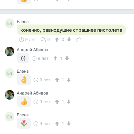
Елена
Ел
конечно, равнодушие страшнее пистолета
9 лет
6
0
Андрей Абидов
)))
9 лет
1
Елена
Ел
9 лет
1
Андрей Абидов
9 лет
1
Елена
Ел
9 лет
1