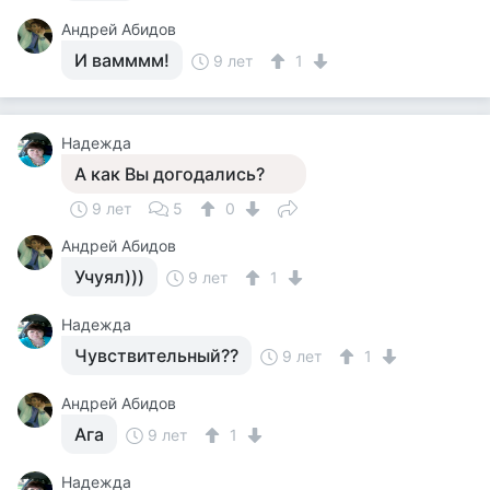
Андрей Абидов
И вамммм!
9 лет
1
Надежда
А как Вы догодались?
9 лет
5
0
Андрей Абидов
Учуял)))
9 лет
1
Надежда
Чувствительный??
9 лет
1
Андрей Абидов
Ага
9 лет
1
Надежда