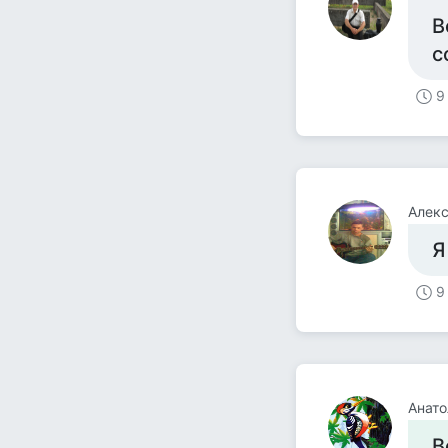
В
с
9
Алекс
Я
9
Анато
В