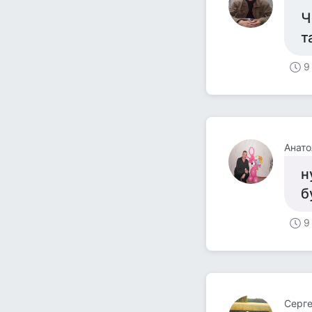
Ч
т
9
Анато
н
б
9
Серг