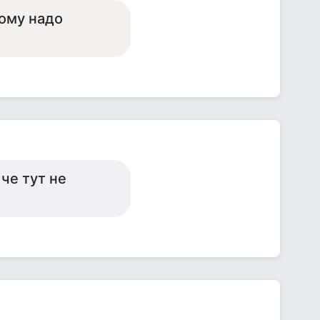
кому надо
 че тут не