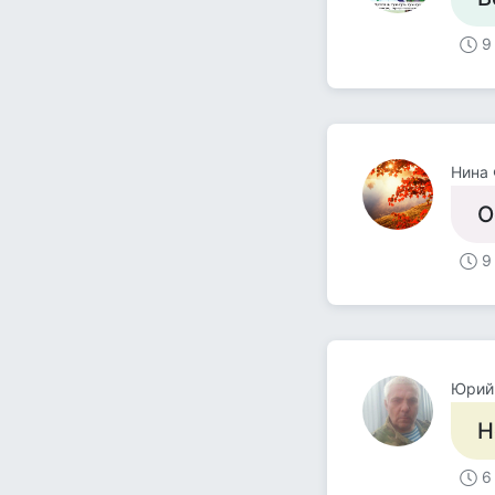
9
Нина
О
9
Юрий
Н
6