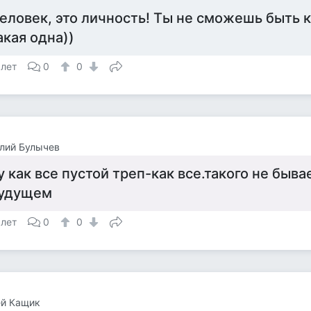
еловек, это личность! Ты не сможешь быть к
акая одна))
 лет
0
0
лий Булычев
у как все пустой треп-как все.такого не быва
удущем
 лет
0
0
ей Кащик