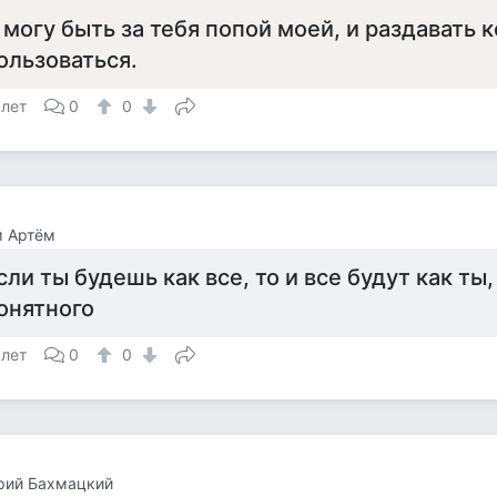
 могу быть за тебя попой моей, и раздавать 
ользоваться.
 лет
0
0
м Артём
сли ты будешь как все, то и все будут как ты,
онятного
 лет
0
0
рий Бахмацкий