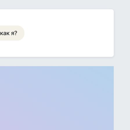
 как я?