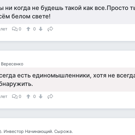
ы ни когда не будешь такой как все.Просто т
сём белом свете!
 лет
0
0
 Вересенко
сегда есть единомышленники, хотя не всегда
бнаружить.
 лет
0
0
@. Инвестор Начинающий. Сырожа.