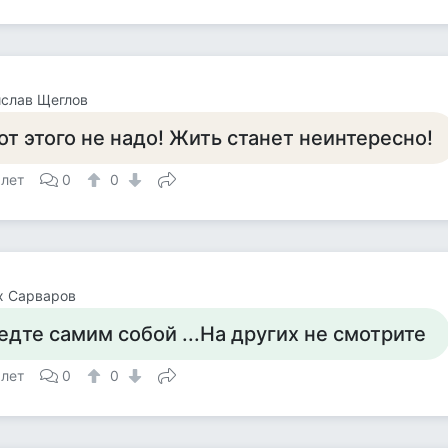
слав Щеглов
от этого не надо! Жить станет неинтересно!
 лет
0
0
х Сарваров
едте самим собой ...На других не смотрите
 лет
0
0