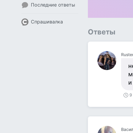
Последние ответы
Спрашивалка
Ответы
Rust
н
м
и
9
Васи