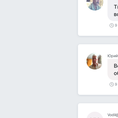
Т
в
9
Юрий
В
о
9
Vodil