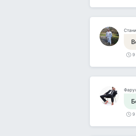
Стани
В
9
Фару
Б
9