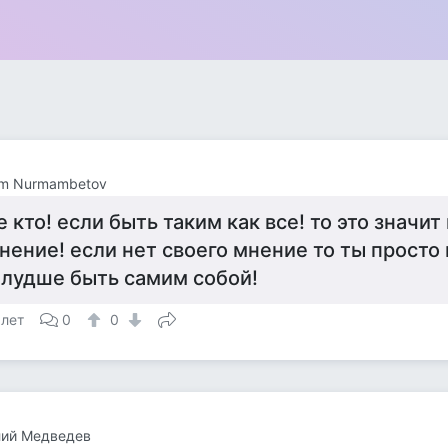
em Nurmambetov
е кто! если быть таким как все! то это значит
нение! если нет своего мнение то ты просто 
 лудше быть самим собой!
 лет
0
0
лий Медведев