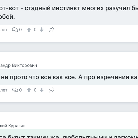
от-вот - стадный инстинкт многих разучил 
обой.
 лет
0
0
андр Викторович
 не прото что все как все. А про изречения к
 лет
0
0
лий Курагин
се будут такими же, любопытными и легко