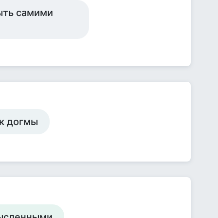
быть самими
ак догмы
мысленными