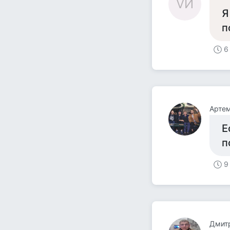
VИ
Я
п
6
Арте
Е
п
9
Дмит