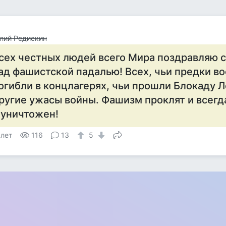
лий Редискин
сех честных людей всего Мира поздравляю 
ад фашистской падалью! Всех, чьи предки во
огибли в концлагерях, чьи прошли Блокаду 
ругие ужасы войны. Фашизм проклят и всегд
 уничтожен!
 лет
116
13
5