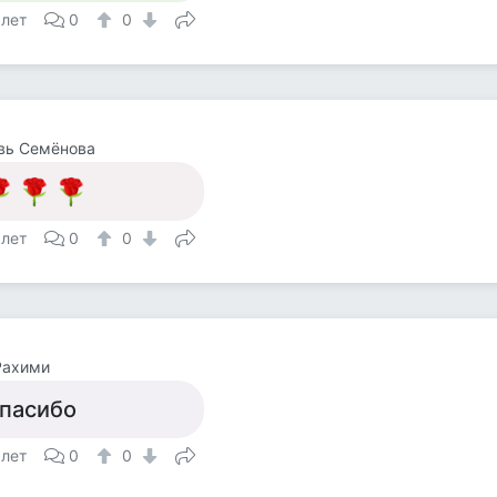
 лет
0
0
вь Семёнова
 лет
0
0
Рахими
пасибо
 лет
0
0