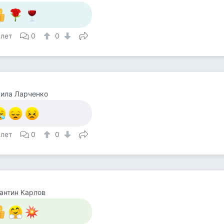
 лет
0
0
ила Ларченко
 лет
0
0
антин Карлов