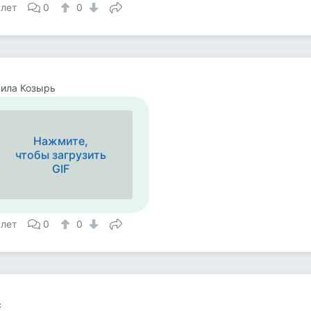
 лет
0
0
ила Козырь
Нажмите,
чтобы загрузить
GIF
 лет
0
0
с