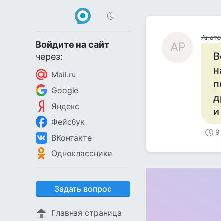
Анато
Войдите на сайт
АР
В
через:
н
Mail.ru
п
Google
д
Яндекс
и
Фейсбук
9
ВКонтакте
Одноклассники
Задать вопрос
Главная страница