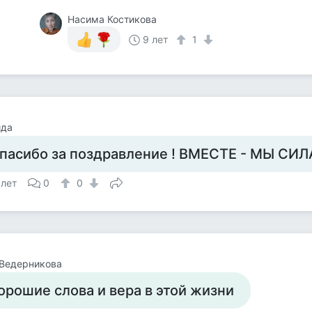
Насима Костикова
9 лет
1
ида
пасибо за поздравление ! ВМЕСТЕ - МЫ СИЛА 
 лет
0
0
 Ведерникова
орошие слова и вера в этой жизни