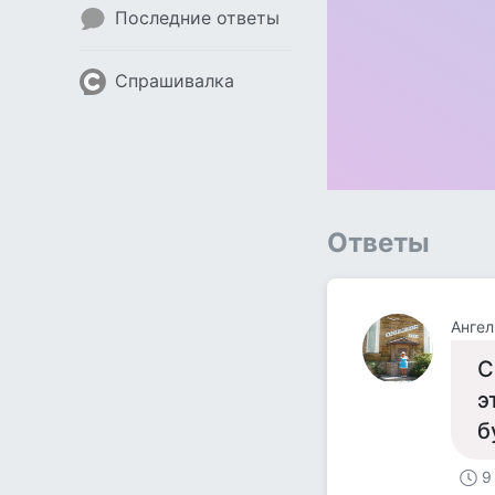
Последние ответы
Спрашивалка
Ответы
Ангел
С
э
б
9