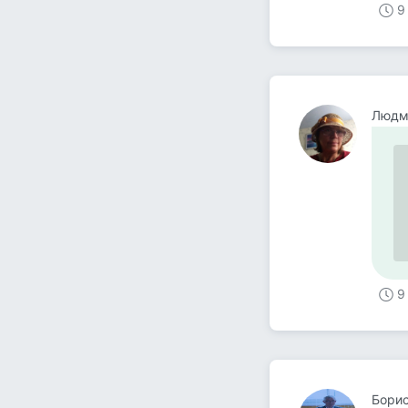
9
Людм
9
Бори