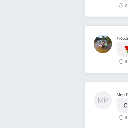
9
Любо
9
Мир 
МР
С
9