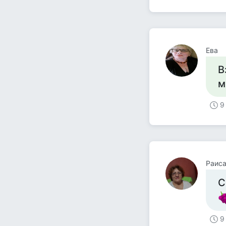
Ева
В
м
9
Раис
С
9