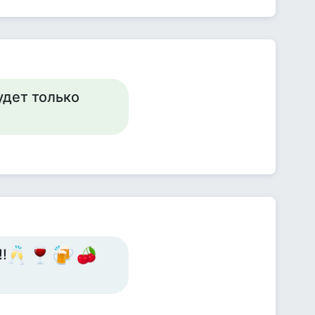
удет только
!