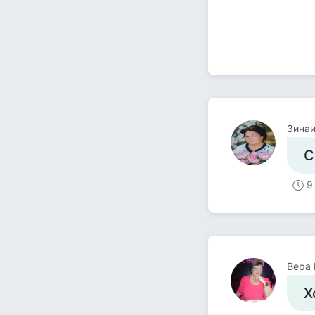
Зина
С
9
Вера
Х