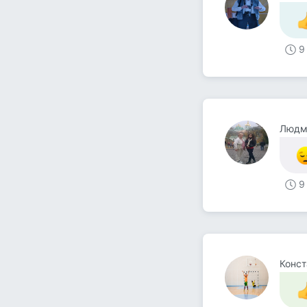
9
Людм
9
Конст