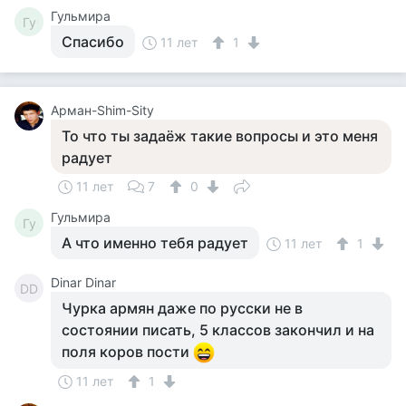
Гульмира
Гу
Спасибо
11 лет
1
Арман-Shim-Sity
То что ты задаёж такие вопросы и это меня
радует
11 лет
7
0
Гульмира
Гу
А что именно тебя радует
11 лет
1
Dinar Dinar
DD
Чурка армян даже по русски не в
состоянии писать, 5 классов закончил и на
поля коров пости
11 лет
1