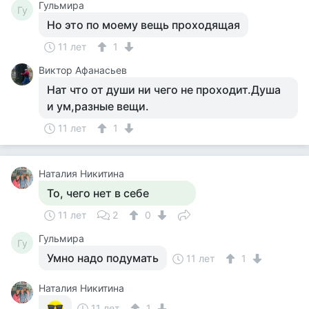
Гульмира
Гу
Но это по моему вещь проходящая
11 лет
1
Виктор Афанасьев
Нат что от души ни чего не проходит.Душа
и ум,разные вещи.
11 лет
1
Наталия Никитина
То, чего нет в себе
11 лет
2
0
Гульмира
Гу
Умно надо подумать
11 лет
1
Наталия Никитина
11 лет
1