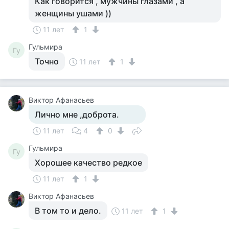
Как говорится , мужчины глазами , а
женщины ушами ))
11 лет
1
Гульмира
Гу
Точно
11 лет
1
Виктор Афанасьев
Лично мне ,доброта.
11 лет
4
0
Гульмира
Гу
Хорошее качество редкое
11 лет
1
Виктор Афанасьев
В том то и дело.
11 лет
1