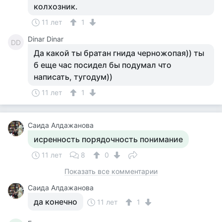
колхозник.
11 лет
1
Dinar Dinar
DD
Да какой ты братан гнида черножопая)) ты
б еще час посидел бы подумал что
написать, тугодум))
11 лет
1
Саида Алдажанова
исренность порядочность понимание
11 лет
8
0
Показать все комментарии
Саида Алдажанова
да конечно
11 лет
1