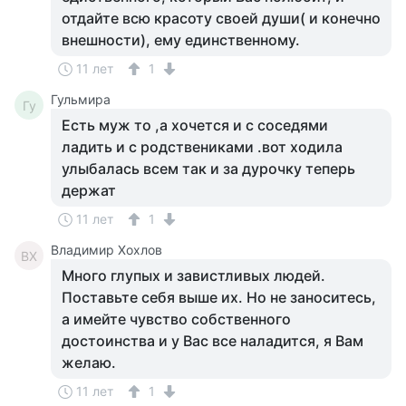
отдайте всю красоту своей души( и конечно
внешности), ему единственному.
11 лет
1
Гульмира
Гу
Есть муж то ,а хочется и с соседями
ладить и с родствениками .вот ходила
улыбалась всем так и за дурочку теперь
держат
11 лет
1
Владимир Хохлов
ВХ
Много глупых и завистливых людей.
Поставьте себя выше их. Но не заноситесь,
а имейте чувство собственного
достоинства и у Вас все наладится, я Вам
желаю.
11 лет
1