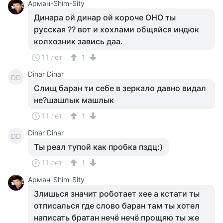
Арман-Shim-Sity
Динара ой динар ой короче ОНО ты
русская ?? вот и хохлами общяйся индюк
колхозник завись даа.
11 лет
1
Dinar Dinar
DD
Слищ баран ти себе в зеркало давно видал
не?шашлык машлык
11 лет
1
Dinar Dinar
DD
Ты реал тупой как пробка пздц:)
11 лет
1
Арман-Shim-Sity
Злишься значит роботает хее а кстати ты
отписалься где слово баран там ты хотел
написать братан нечё нечё прощяю ты же