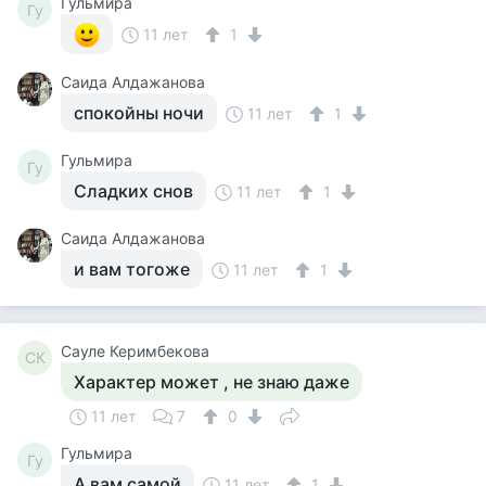
Гульмира
Гу
11 лет
1
Саида Алдажанова
спокойны ночи
11 лет
1
Гульмира
Гу
Сладких снов
11 лет
1
Саида Алдажанова
и вам тогоже
11 лет
1
Сауле Керимбекова
СК
Характер может , не знаю даже
11 лет
7
0
Гульмира
Гу
А вам самой
11 лет
1