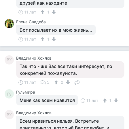
друзей как находите
11 лет
1
Елена Свадеба
Бог посылает их в мою жизнь...
11 лет
1
Владимир Хохлов
ВХ
Так что - же Вас все таки интересует, по
конкретней пожалуйста.
11 лет
5
0
Гульмира
Гу
Меня как всем нравится
11 лет
1
Владимир Хохлов
ВХ
Всем нравиться нельзя. Встретьте
едиственного, который Вас полюбит, и