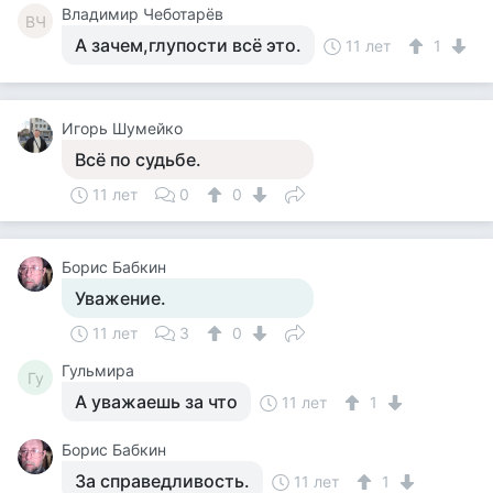
Владимир Чеботарёв
ВЧ
А зачем,глупости всё это.
11 лет
1
Игорь Шумейко
Всё по судьбе.
11 лет
0
0
Борис Бабкин
Уважение.
11 лет
3
0
Гульмира
Гу
А уважаешь за что
11 лет
1
Борис Бабкин
За справедливость.
11 лет
1