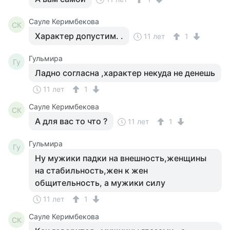
Сауле Керимбекова
СК
Характер допустим. .
11 лет
1
Гульмира
Гу
Ладно согласна ,характер некуда не денешь
11 лет
1
Сауле Керимбекова
СК
А для вас то что ?
11 лет
1
Гульмира
Гу
Ну мужики падки на внешность,женщины
на стабильность,жен к жен
общительность, а мужики силу
11 лет
1
Сауле Керимбекова
СК