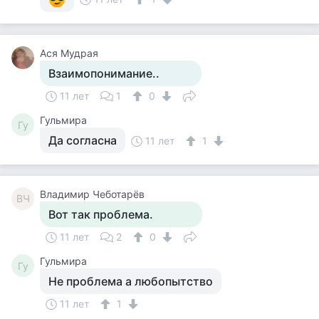
Ася Мудрая
Взаимопонимание..
11 лет
1
0
Гульмира
Гу
Да согласна
11 лет
1
Владимир Чеботарёв
ВЧ
Вот так проблема.
11 лет
2
0
Гульмира
Гу
Не проблема а любопытство
11 лет
1