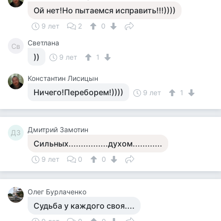
Ой нет!Но пытаемся исправить!!!))))
9 лет
2
0
Светлана
Св
))
9 лет
1
Константин Лисицын
Ничего!Переборем!))))
9 лет
1
Дмитрий Замотин
ДЗ
Сильных................духом............
9 лет
0
0
Олег Бурлаченко
Судьба у каждого своя....