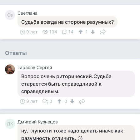
Светлана
Св
Судьба всегда на стороне разумных?
9 лет
134
14
1
Ответы
Тарасов Сергей
Вопрос очень риторический.Судьба
старается быть справедливой к
справедливым.
9 лет
0
0
Дмитрий Кузнецов
ДК
ну, глупости тоже надо делать иначе как
разумность отличить. :))