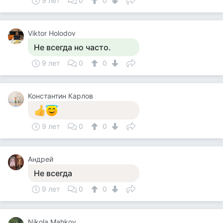
9 лет
0
0
Viktor Holodov
Не всегда но часто.
9 лет
0
0
Константин Карлов
9 лет
0
0
Андрей
Не всегда
9 лет
0
0
Nikola Mahkov