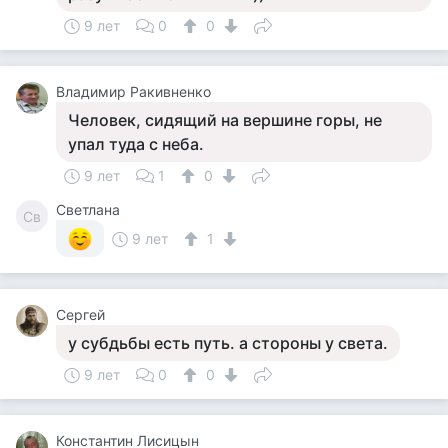
9 лет
0
0
Владимир Ракивненко
Человек, сидящий на вершине горы, не
упал туда с неба.
9 лет
1
0
Светлана
Св
9 лет
1
Сергей
у субдьбы есть путь. а стороны у света.
9 лет
0
0
Константин Лисицын