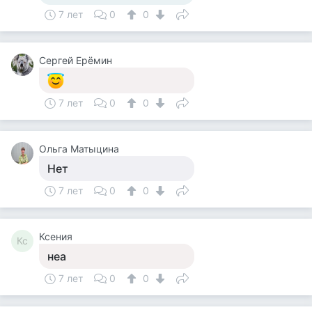
7 лет
0
0
Сергей Ерёмин
7 лет
0
0
Ольга Матыцина
Нет
7 лет
0
0
Ксения
Кс
неа
7 лет
0
0