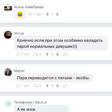
Асель Кийкбаева
7 лет
1
Vicrus
Конечно если при этом особенно овладеть
парой нормальных девушек)))
7 лет
0
0
Марат
Пара переводится с латыни - якобы.
7 лет
0
0
Телефонист Вася.а
ТВ
А як жеж.