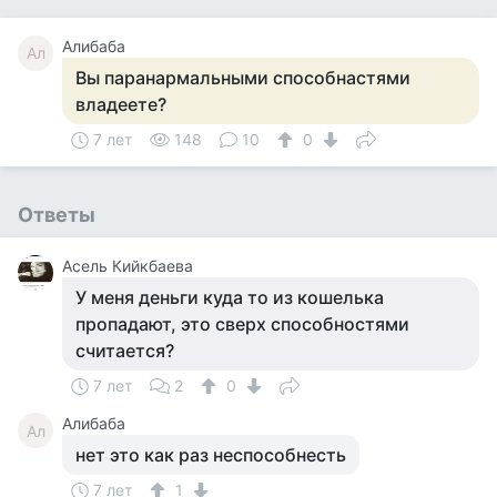
Алибаба
Ал
Вы паранармальными способнастями
владеете?
7 лет
148
10
0
Ответы
Асель Кийкбаева
У меня деньги куда то из кошелька
пропадают, это сверх способностями
считается?
7 лет
2
0
Алибаба
Ал
нет это как раз неспособнесть
7 лет
1