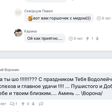
Скворцов Павел
СП
вот вам горшочек с медом)))
9 лет
Карина
Ой как приятно....
9 лет
1
ий Воронин
а ты шо !!!!!!??? С праздником Тебя Водолейч
спехов и главное удачи !!!! ... Пушистого и Доб
ебе и твоим близким.... Аминь ... \Ворона/
 лет
1
0