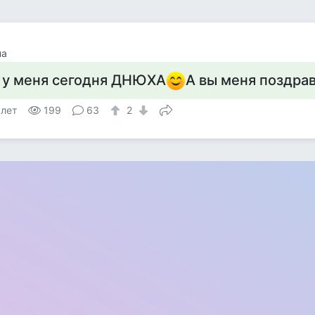
на
 у меня сегодня ДНЮХА
А вы меня поздра
 лет
199
63
2