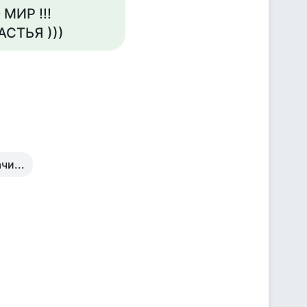
 МИР !!!
АСТЬЯ )))
чи...