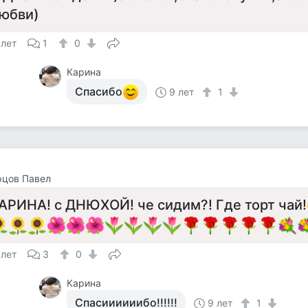
юбви)
 лет
1
0
Карина
Спасибо
9 лет
1
рцов Павел
АРИНА! с ДНЮХОЙ! че сидим?! Где торт чай!
 лет
3
0
Карина
Спасиииииибо!!!!!!
9 лет
1