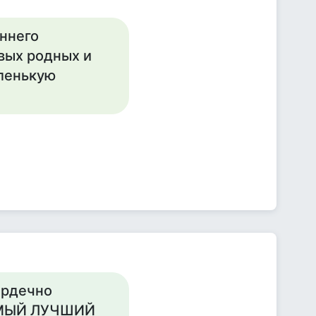
еннего
вых родных и
аленькую
ердечно
АМЫЙ ЛУЧШИЙ