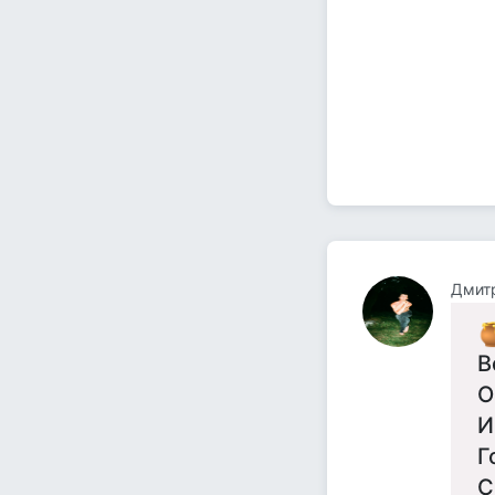
Дмит
В
О
И
Г
С