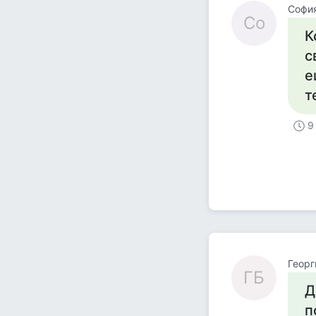
Софи
Со
К
с
е
т
9
Георг
ГБ
Д
п