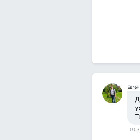
Евген
Д
у
Т
9