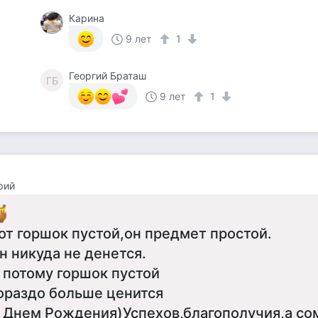
Карина
9 лет
1
Георгий Браташ
ГБ
9 лет
1
рий
от горшок пустой,он предмет простой.
н никуда не денется.
 потому горшок пустой
ораздо больше ценится
 Днем Рождения)Успехов,благополучия,а со