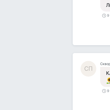
Л
9
Скво
СП
К
9