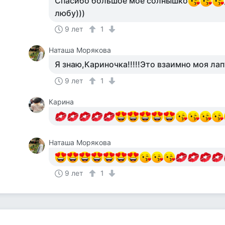
Спасибо большое мое солнышко
любу)))
9 лет
1
Наташа Морякова
Я знаю,Кариночка!!!!!Это взаимно моя лапу
9 лет
1
Карина
Наташа Морякова
9 лет
1