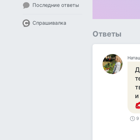
Последние ответы
Спрашивалка
Ответы
Ната
Д
т
т
и
9