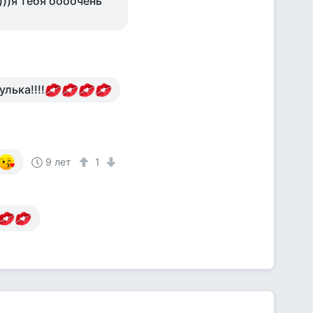
)))я тебя оооочень
лька!!!!
9 лет
1