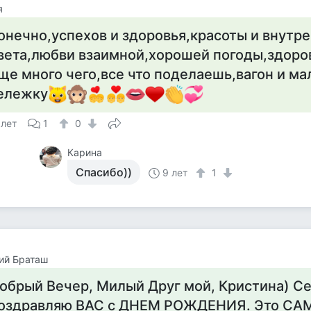
я
онечно,успехов и здоровья,красоты и внутр
вета,любви взаимной,хорошей погоды,здоро
ще много чего,все что поделаешь,вагон и м
ележку
 лет
1
0
Карина
Спасибо))
9 лет
1
ий Браташ
обрый Вечер, Милый Друг мой, Кристина) С
оздравляю ВАС с ДНЕМ РОЖДЕНИЯ. Это С