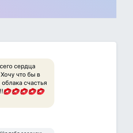
всего сердца
Хочу что бы в
 облака счастья
!!