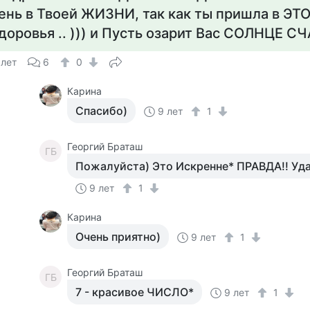
ень в Твоей ЖИЗНИ, так как ты пришла в ЭТО
доровья .. ))) и Пусть озарит Вас СОЛНЦЕ СЧ
 лет
6
0
Карина
Спасибо)
9 лет
1
Георгий Браташ
ГБ
Пожалуйста) Это Искренне* ПРАВДА!! Уда
9 лет
1
Карина
Очень приятно)
9 лет
1
Георгий Браташ
ГБ
7 - красивое ЧИСЛО*
9 лет
1