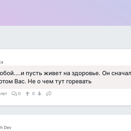
ка
обой....и пусть живет на здоровье. Он снача
отом Вас. Не о чем тут горевать
 лет
0
0
h Dev