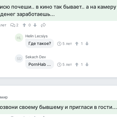
исю почеши.. в кино так бывает.. а на камер
 денег заработаешь...
 лет
2
0
Helin Lecsiys
HL
Где такое?
5 лет
1
Sekach Dev
SD
PornHab ...
5 лет
1
имир
озвони своему бывшему и пригласи в гости..