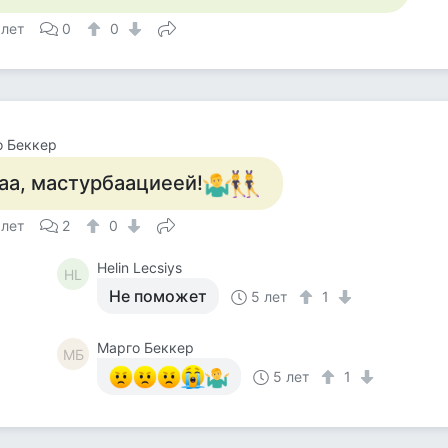
 лет
0
0
о Беккер
аа, мастурбаациеей!
 лет
2
0
Helin Lecsiys
HL
Не поможет
5 лет
1
Mарго Беккер
MБ
5 лет
1