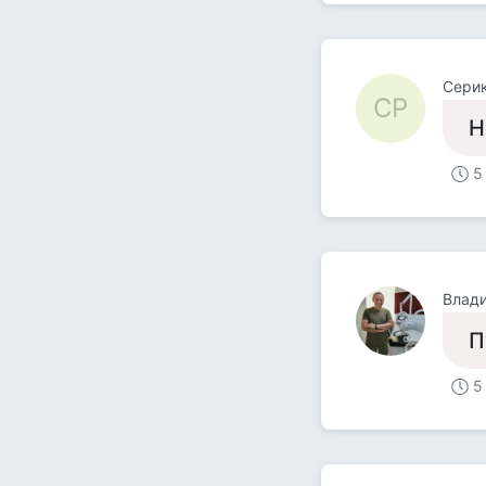
Сери
СР
Н
5
Влад
П
5