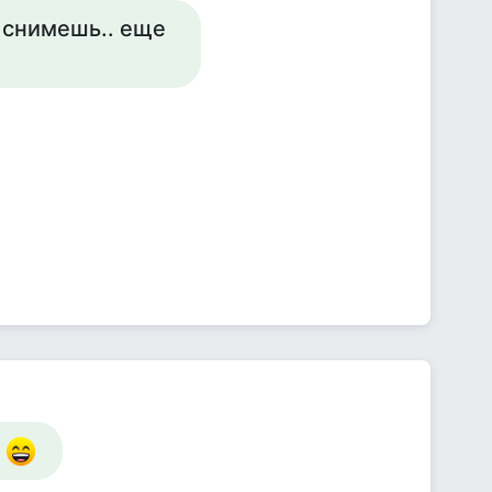
у снимешь.. еще
.