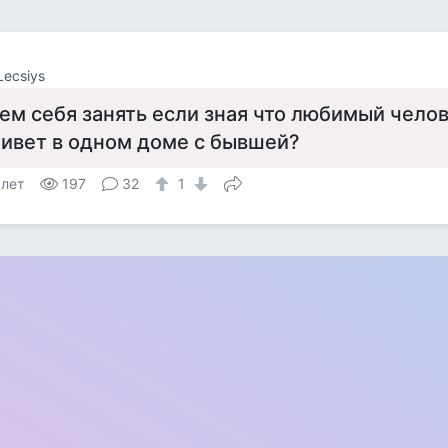
Lecsiys
ем себя занять если зная что любимый чело
ивет в одном доме с бывшей?
 лет
197
32
1