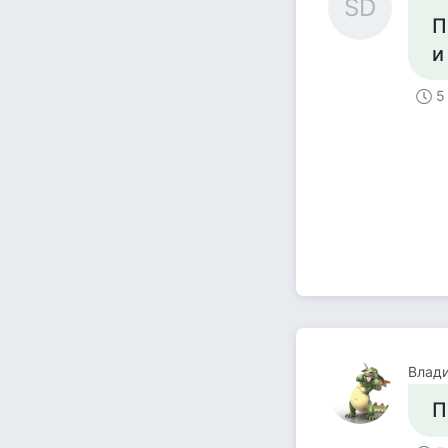
SD
П
и
5
Влад
П