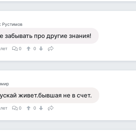
к Рустимов
е забывать про другие знания!
 лет
0
0
имир
ускай живет.бывшая не в счет.
 лет
0
0