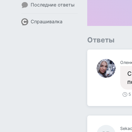
Последние ответы
Спрашивалка
Ответы
Олен
С
п
5
Sekac