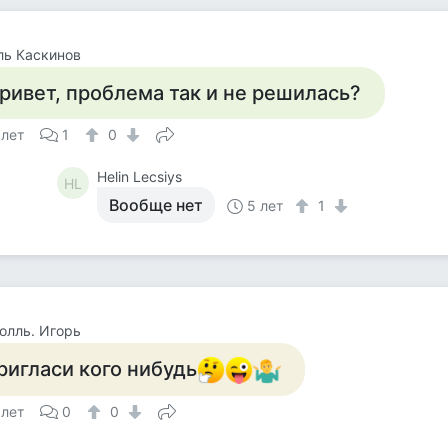
ль Каскинов
ривет, проблема так и не решилась?
 лет
1
0
Helin Lecsiys
HL
Вообще нет
5 лет
1
ролль. Игорь
ригласи кого нибудь
 лет
0
0