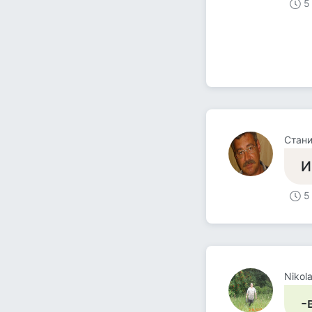
5
Стани
И
5
Nikol
-