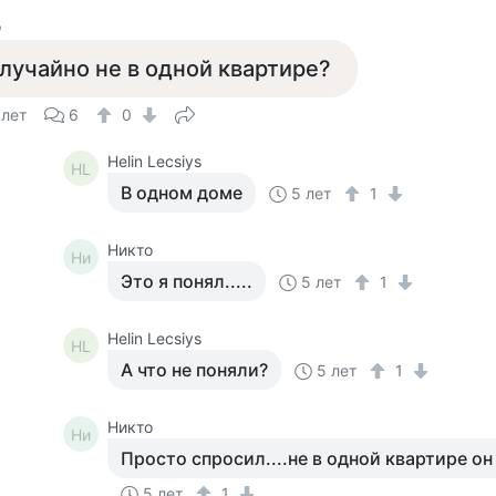
о
лучайно не в одной квартире?
 лет
6
0
Helin Lecsiys
HL
В одном доме
5 лет
1
Никто
Ни
Это я понял.....
5 лет
1
Helin Lecsiys
HL
А что не поняли?
5 лет
1
Никто
Ни
Просто спросил....не в одной квартире о
5 лет
1