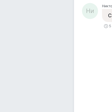
Никт
Ни
С
5