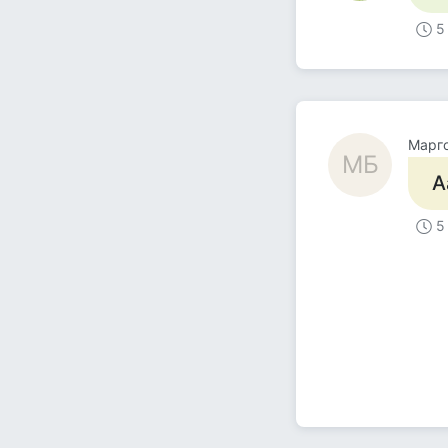
5
Mарг
MБ
А
5