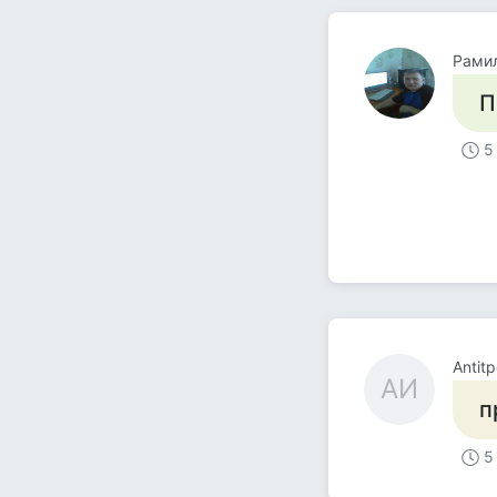
Рами
П
5
Antit
AИ
п
5