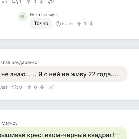
 лет
1
0
Helin Lecsiys
HL
Точно
5 лет
1
слав Бондаренко
 не знаю...... Я с ней не живу 22 года.....
 лет
0
0
a Mahkov
вышивай крестиком-черный квадрат!--