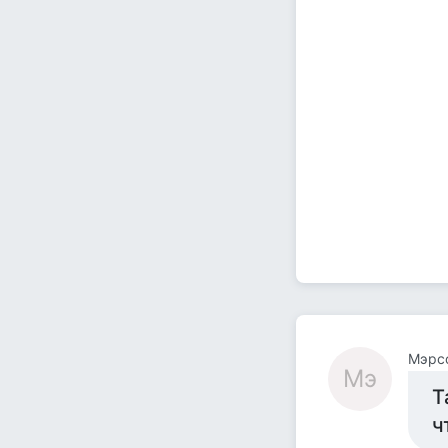
Мэрс
Мэ
Т
ч