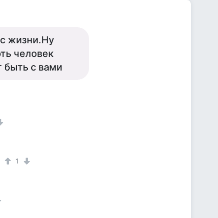
 с жизни.Ну
фть человек
 быть с вами
1