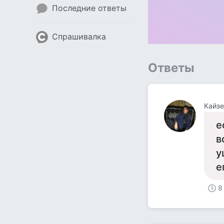
Последние ответы
Спрашивалка
Ответы
Кайзе
е
в
у
е
8