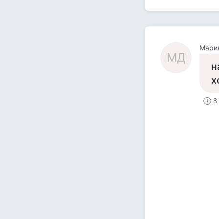
Мари
МД
н
х
8