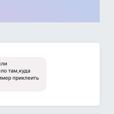
сли
ело там,куда
ример приклеить