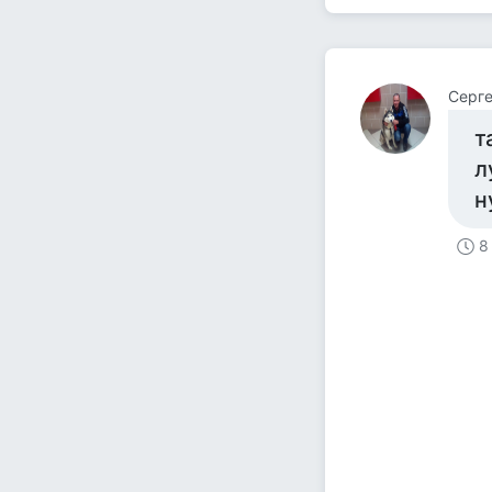
Серге
т
л
н
8