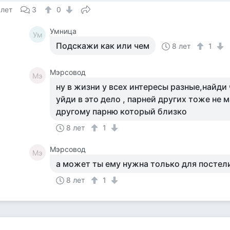
 лет
3
0
Умница
Ум
Подскажи как или чем
8 лет
1
Мэрсовод
Мэ
ну в жизни у всех интересы разные,найди 
уйди в это дело , парней других тоже не 
другому парню который близко
8 лет
1
Мэрсовод
Мэ
а может ты ему нужна только для постели
8 лет
1