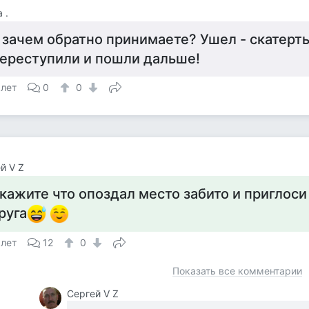
 .
 зачем обратно принимаете? Ушел - скатерт
ереступили и пошли дальше!
 лет
0
0
й V Z
кажите что опоздал место забито и приглоси
руга
 лет
12
0
Показать все комментарии
Сергей V Z