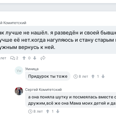
й Комитетский
ак лучше не нашёл. я разведён и своей бывш
учше её нет.когда нагуляюсь и стану старым 
ужным вернусь к ней.
 лет
2
0
Умница
Ум
Придурок ты тоже
8 лет
1
Сергей Комитетский
а она поняла шутку и посмеялась вместе с
дружим,всё же она Мама моих детей и да
8 лет
1