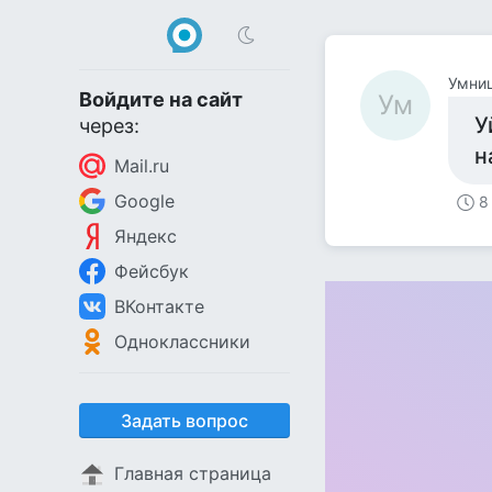
Умни
Войдите на сайт
Ум
У
через:
н
Mail.ru
Google
8
Яндекс
Фейсбук
ВКонтакте
Одноклассники
Задать вопрос
Главная страница