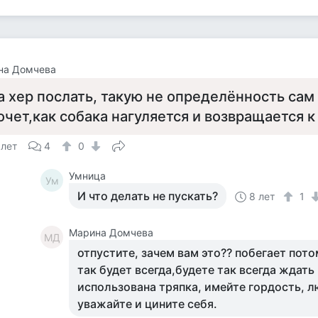
на Домчева
а хер послать, такую не определённость сам 
очет,как собака нагуляется и возвращается к
 лет
4
0
Умница
Ум
И что делать не пускать?
8 лет
1
Марина Домчева
МД
отпустите, зачем вам это?? побегает пото
так будет всегда,будете так всегда ждать
использована тряпка, имейте гордость, л
уважайте и цините себя.