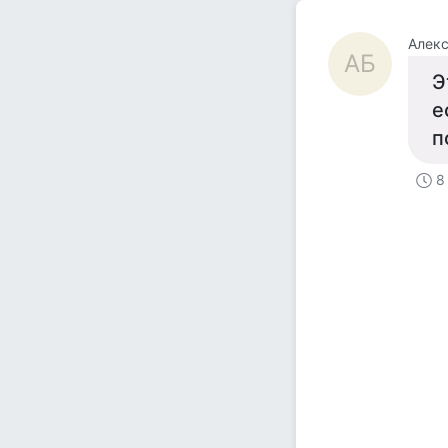
Алекс
АБ
Э
е
п
8