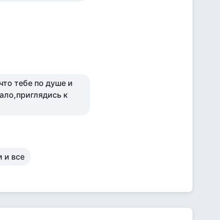
что тебе по душе и
мало,приглядись к
 и все