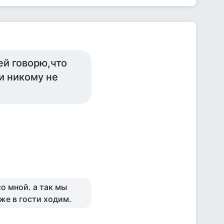
ей говорю,что
и никому не
о мной. а так мы
же в гости ходим.