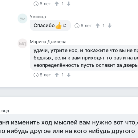
8 лет
1
Умница
Ум
Спасибо
☺
8 лет
1
Марина Домчева
МД
удачи, утрите нос, и покажите что вы не 
бедных, если к вам приходят то раз и на в
неопределённость пусть оставит за двер
8 лет
1
овод
аня изменить ход мыслей вам нужно вот что,
то нибудь другое или на кого нибудь другого