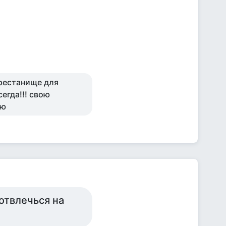
престанище для
сегда!!! свою
ью
отвлечься на