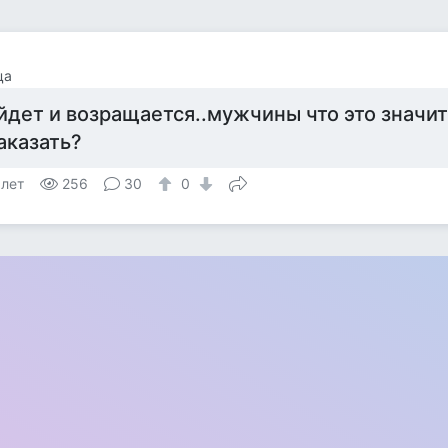
ца
йдет и возращается..мужчины что это значит
аказать?
 лет
256
30
0