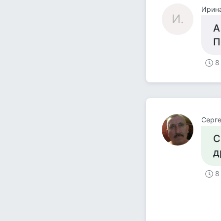
Ирина
И.
А
П
8
Серге
С
д
8