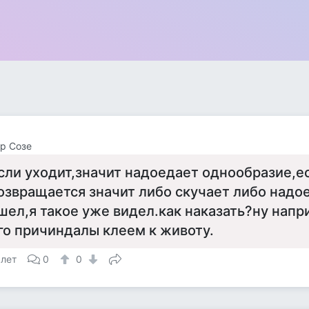
р Созе
сли уходит,значит надоедает однообразие,е
озвращается значит либо скучает либо надо
шел,я такое уже видел.как наказать?ну нап
го причиндалы клеем к животу.
 лет
0
0