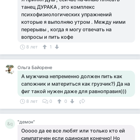
танец ДУРАКА , это комплекс
психофизиологических упражнений
которые я выполняю утром . Между ними
перерывы , когда я могу отвечать на
вопросы и пить кофе
8 лет
1
Ольга Байорене
А мужчина непременно должен пить как
сапожник и материться как грузчик?) Да на
фиг такой нужен даже для равноправия)))
8 лет
0
0
"демон"
&q
Ооооо да ее все любят или только кто ей
симпатичен если одинокая конечно! Но