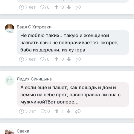
7 лет
0
0
Вадя С Хитровки
Не люблю таких.. такую и женщиной
назвать язык не поворачивается. скорее,
баба из деревни, из хутора
7 лет
0
0
Лидия Синицына
ЛС
А если еще и пашет, как лошадь и дом и
семью на себе прет, равноправна ли она с
мужчиной?Вот вопрос...
5 лет
0
1
Сваха