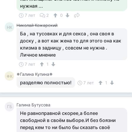
нужная ...
7 лет
2
0
Николай Кожарский
НК
Ба , на тусовках и для секса , она своя в
доску , а вот как жена то для этого она как
клизма в задницу , совсем не нужна .
Личное мнение
7 лет
1
✵Галина Купина✵
✵К
разделяю полностью!
7 лет
1
Галина Бутусова
ГБ
Не равноправной скорее,а более
свободной в своём выборе.И без боязни
перед кем то ни было бы сказать своё