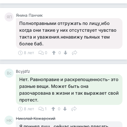
Янина Панчик
ЯП
Полноправными отгружать по лицу,ибо
когда они такие у них отсутствует чувство
такта и уважения.ненавижу пьяных тем
более баб.
8 лет
0
0
Bcyjdfz
Bc
Нет. Равноправие и раскрепощенность- это
разные вещи. Может быть она
разочарована в жизни и так выражает свой
протест.
8 лет
1
0
Николай Кожарский
НК
Я принял душ , сейчас начинаю плясать