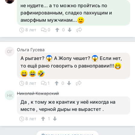
не нудите... а то можно пройтись по
рафинированным, сладко пахнущим и
аморфным мужчинам...
8 лет
0
0
Ольга Гусева
ОГ
А рыгает?
А Жопу чешет?
Если нет,
то ещё рано говорить о равноправии!!!
8 лет
1
0
Николай Кожарский
НК
Да , к тому же крантик у неё никогда на
месте , черной дыры не вырастет .
8 лет
1