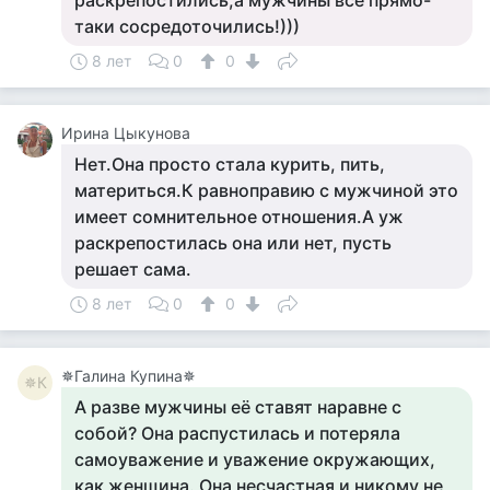
раскрепостились,а мужчины все прямо-
таки сосредоточились!)))
8 лет
0
0
Ирина Цыкунова
Нет.Она просто стала курить, пить,
материться.К равноправию с мужчиной это
имеет сомнительное отношения.А уж
раскрепостилась она или нет, пусть
решает сама.
8 лет
0
0
✵Галина Купина✵
✵К
А разве мужчины её ставят наравне с
собой? Она распустилась и потеряла
самоуважение и уважение окружающих,
как женщина. Она несчастная и никому не