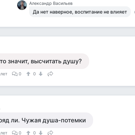
Александр Васильев
Да нет наверное, воспитание не влияет
то значит, высчитать душу?
 лет
0
0
е
ряд ли. Чужая душа-потемки
 лет
0
0