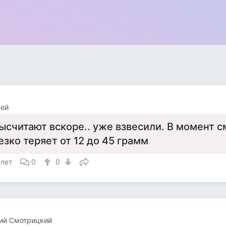
сей
ысчитают вскоре.. уже взвесили. В момент 
езко теряет от 12 до 45 грамм
 лет
0
0
ий Смотрицкий