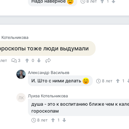
Надо наверное
8 лет
1
 Котельникова
ороскопы тоже люди выдумали
 лет
3
0
Александр Васильев
И. Што с ними делать
8 лет
1
Луиза Котельникова
ЛК
душа - это к воспитанию ближе чем к кал
гороскопам
8 лет
1