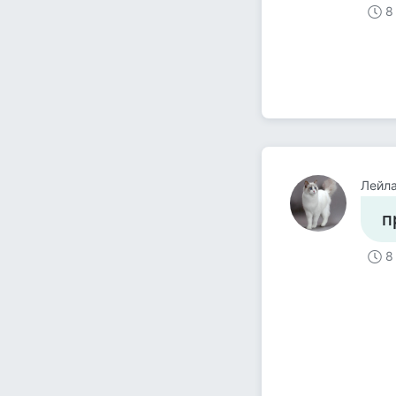
8
Лейла
п
8