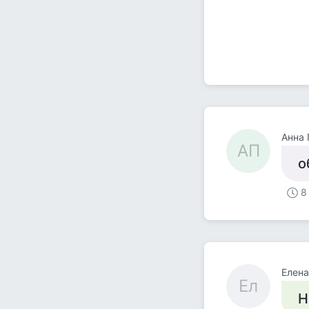
Анна 
АП
о
8
Елена
Ел
Н