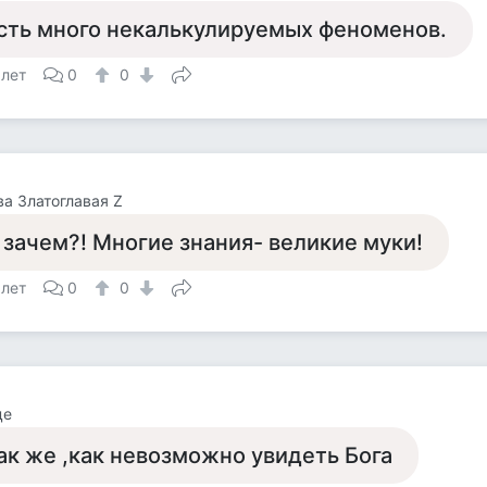
сть много некалькулируемых феноменов.
 лет
0
0
а Златоглавая Z
 зачем?! Многие знания- великие муки!
 лет
0
0
це
ак же ,как невозможно увидеть Бога