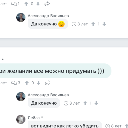
 лет
1
0
Александр Васильев
Да конечно
8 лет
1
 *
ри желании все можно придумать )))
 лет
3
0
Александр Васильев
Да конечно
8 лет
1
Лейла *
вот видите как легко убедить
8 лет