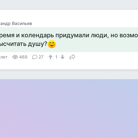
андр Васильев
ремя и колендарь придумали люди, но возм
ысчитать душу?
 лет
469
27
1