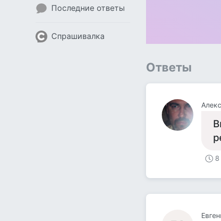
Последние ответы
Спрашивалка
Ответы
Алек
В
р
8
Евген