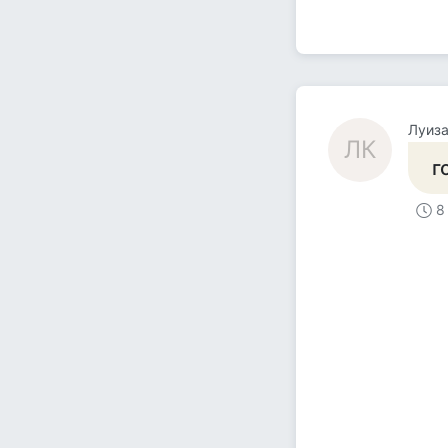
Луиза
ЛК
г
8