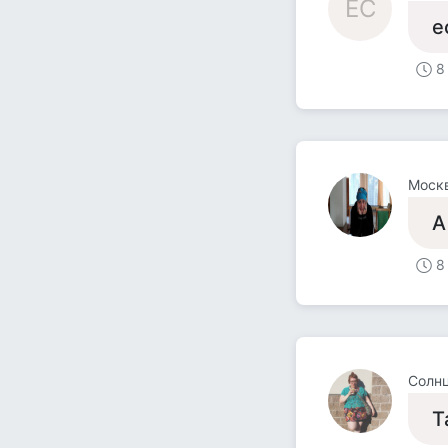
ЕС
е
8
Москв
А
8
Солн
Т