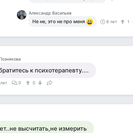
Александр Васильев
Не не, это не про меня
8 лет
1
Познякова
братитесь к психотерапевту....
 лет
0
0
ет..не высчитать,не измерить