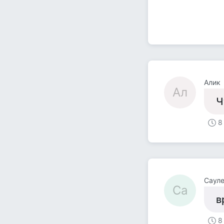
Алик
Ал
Ч
8
Саул
Са
в
8