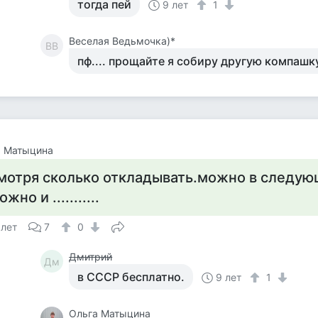
тогда пей
9 лет
1
Веселая Ведьмочка)*
ВВ
пф.... прощайте я собиру другую компашк
а Матыцина
мотря сколько откладывать.можно в следую
ожно и ...........
 лет
7
0
Дмитрий
Дм
в СССР бесплатно.
9 лет
1
Ольга Матыцина