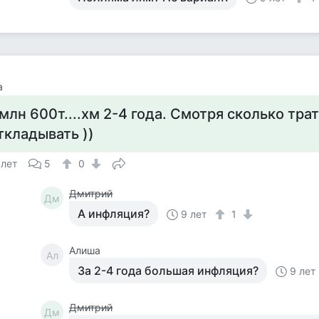
а
 млн 600т....хм 2-4 года. Смотря сколько тра
ткладывать ))
 лет
5
0
Дмитрий
Дм
А инфляция?
9 лет
1
Алиша
Ал
За 2-4 года большая инфляция?
9 лет
Дмитрий
Дм