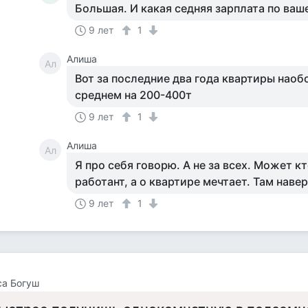
Большая. И какая седняя зарплата по ваш
9 лет
1
Алиша
Ал
Вот за последние два года квартиры наоб
среднем на 200-400т
9 лет
1
Алиша
Ал
Я про себя говорю. А не за всех. Может к
работант, а о квартире мечтает. Там навер
9 лет
1
са Богуш