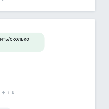
тить/сколько
1