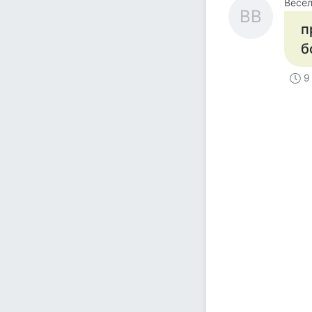
Весел
ВВ
п
б
9