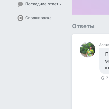
Последние ответы
Спрашивалка
Ответы
Алек
П
э
к
7