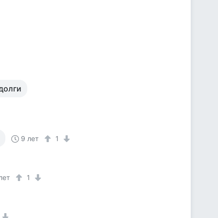
долги
9 лет
1
лет
1