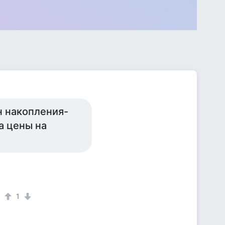
н накопления-
а цены на
1