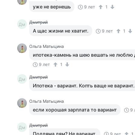
уже не вернешь
9 лет
1
Дмитрий
Дм
А щас жизни не хватит.
9 лет
1
Ольга Матыцина
ипотека-камень на шею вешать не люблю 
9 лет
1
Дмитрий
Дм
Ипотека - вариант. Копть ваще не вариант.
Ольга Матыцина
если хорошая зарплата то вариант
9 
Дмитрий
Дм
Полляма лям? Не вариант.
9 лет
1