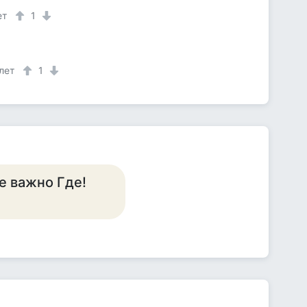
ет
1
 лет
1
е важно Где!