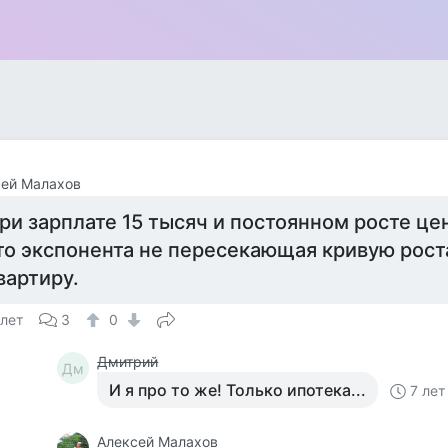
сей Малахов
ри зарплате 15 тысяч и постоянном росте це
то экспонента не пересекающая кривую рост
вартиру.
 лет
3
0
Дмитрий
Дм
И я про то же! Только ипотека...
7 лет
Алексей Малахов