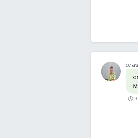
Ольг
с
м
9