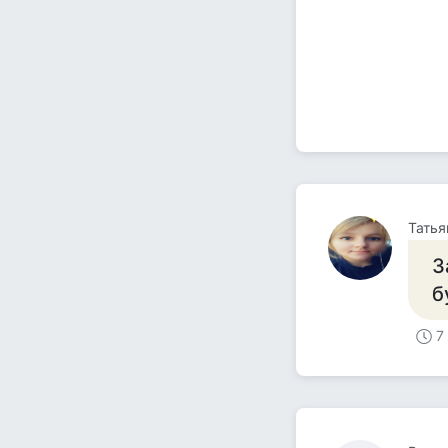
Татья
З
б
7