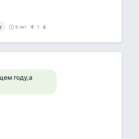
у
9 лет
1
щем году,а