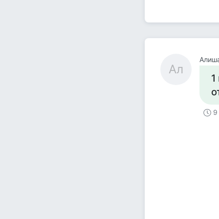
Алиш
Ал
1
о
9