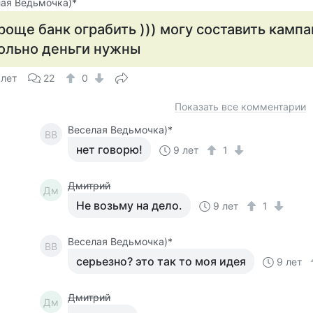
ая Ведьмочка)*
роще банк ограбить ))) могу составить кампа
ольно деньги нужны
 лет
22
0
Показать все комментарии
Веселая Ведьмочка)*
ВВ
нет говорю!
9 лет
1
Дмитрий
Дм
Не возьму на дело.
9 лет
1
Веселая Ведьмочка)*
ВВ
серьезно? это так то моя идея
9 лет
Дмитрий
Дм