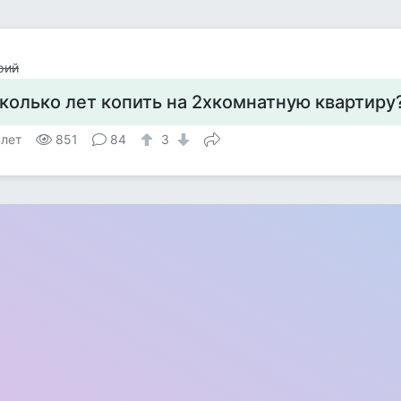
рий
колько лет копить на 2хкомнатную квартиру
 лет
851
84
3