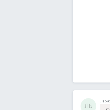
Лари
ЛБ