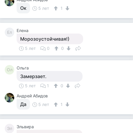
Ок
5 лет
1
Елена
Ел
Морозоустойчивая!)
5 лет
0
0
Ольга
Ол
Замерзает.
5 лет
1
0
Андрей Абидов
Да
5 лет
1
Эльвира
Эл