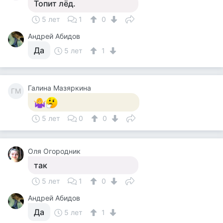
Топит лёд.
5 лет
1
0
Андрей Абидов
Да
5 лет
1
Галина Мазяркина
ГМ
5 лет
0
0
Оля Огородник
так
5 лет
1
0
Андрей Абидов
Да
5 лет
1