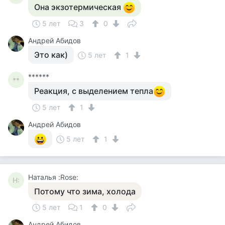
Она экзотермическая
5 лет
3
0
Андрей Абидов
Это как)
5 лет
1
******
**
Реакция, с выделением тепла
5 лет
1
Андрей Абидов
5 лет
1
Наталья :Rose:
Н:
Потому что зима, холода
5 лет
1
0
Андрей Абидов