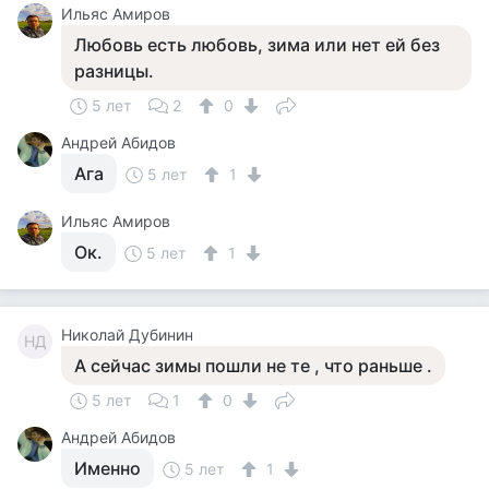
Ильяс Амиров
Любовь есть любовь, зима или нет ей без
разницы.
5 лет
2
0
Андрей Абидов
Ага
5 лет
1
Ильяс Амиров
Ок.
5 лет
1
Николай Дубинин
НД
А сейчас зимы пошли не те , что раньше .
5 лет
1
0
Андрей Абидов
Именно
5 лет
1