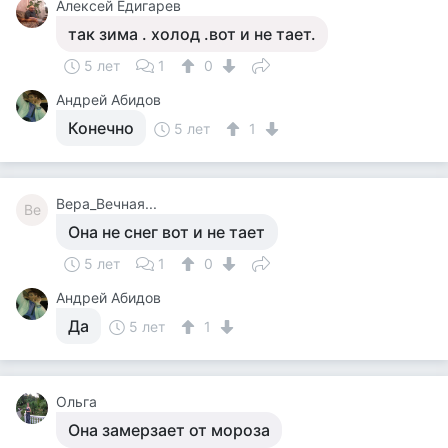
Алексей Едигарев
так зима . холод .вот и не тает.
5 лет
1
0
Андрей Абидов
Конечно
5 лет
1
Вера_Вечная...
Ве
Она не снег вот и не тает
5 лет
1
0
Андрей Абидов
Да
5 лет
1
Ольга
Она замерзает от мороза