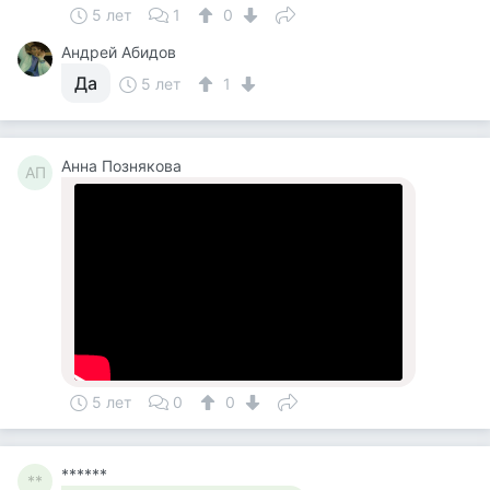
5 лет
1
0
Андрей Абидов
Да
5 лет
1
Анна Познякова
АП
5 лет
0
0
******
**