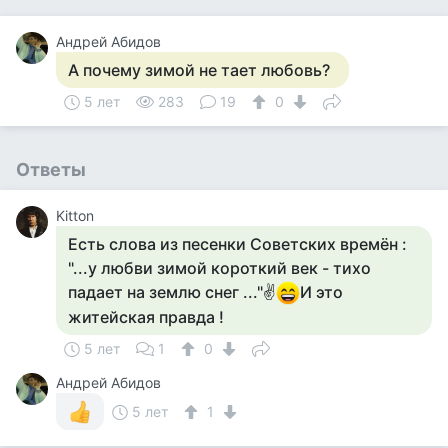
Андрей Абидов
А почему зимой не тает любовь?
5 лет
283
19
0
Ответы
Kitton
Есть слова из песенки Советских времён :
"...у любви зимой короткий век - тихо
падает на землю снег ..."✌
И это
житейская правда !
5 лет
1
0
Андрей Абидов
5 лет
1