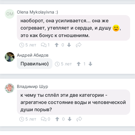
Olena Mykolayivna :)
OM
наоборот, она усиливается... она же
согревает, утепляет и сердце, и душу
,
это как бонус к отношениям.
5 лет
1
0
Андрей Абидов
Правильно)
5 лет
1
Владимир Шур
к чему ты сплёл эти две категории -
агрегатное состояние воды и человеческой
души порыв?
5 лет
0
0