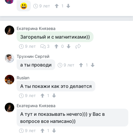
9 лет
1
Екатерина Князева
Загорелый и с магнитиками))
9 лет
3
0
Трухнин Сергей
а ты проводи
9 лет
1
Ruslan
А ты покажи как это делается
9 лет
1
Екатерина Князева
А тут и показывать нечего))) у Вас в
вопросе все написано))
9 лет
1