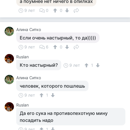
а поумнее нет ничего в опилках
9 лет
0
0
Алина Ситко
Если очень настырный, то да)))))
9 лет
6
0
Ruslan
Кто настырный?
9 лет
1
Алина Ситко
человек, которого пошлешь
9 лет
1
Ruslan
Да его сука на противопехотную мину
посадить надо
9 лет
1