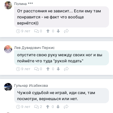
Полина ***
От расстояния не зависит... Если ему там
понравится - не факт что вообще
вернётся))
9 лет
0
0
Лев Дувидович Перкис
опустите свою руку между своих ног и вы
поймёте что туда "рукой подать"
9 лет
0
0
Гульнар Исабекова
Чужой судьбой не играй, иди сам, там
посмотри, вернешься или нет.
9 лет
2
0