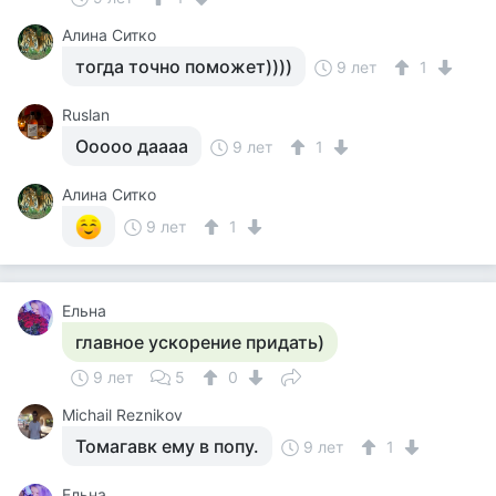
Алина Ситко
тогда точно поможет))))
9 лет
1
Ruslan
Ооооо даааа
9 лет
1
Алина Ситко
9 лет
1
Ельна
главное ускорение придать)
9 лет
5
0
Michail Reznikov
Томагавк ему в попу.
9 лет
1
Ельна