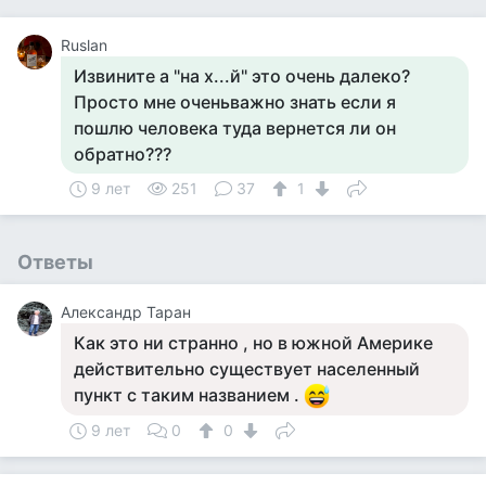
Ruslan
Извините а "на х...й" это очень далеко?
Просто мне оченьважно знать если я
пошлю человека туда вернется ли он
обратно???
9 лет
251
37
1
Ответы
Александр Таран
Как это ни странно , но в южной Америке
действительно существует населенный
пункт с таким названием .
9 лет
0
0