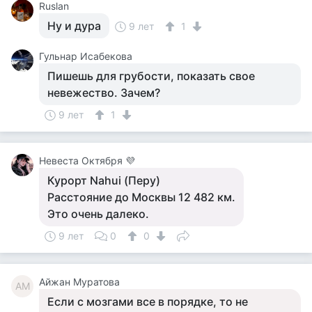
Ruslan
Ну и дура
9 лет
1
Гульнар Исабекова
Пишешь для грубости, показать свое
невежество. Зачем?
9 лет
1
Невеста Октября 💜
Курорт Nahui (Перу)
Расстояние до Москвы 12 482 км.
Это очень далеко.
9 лет
0
0
Айжан Муратова
АМ
Если с мозгами все в порядке, то не