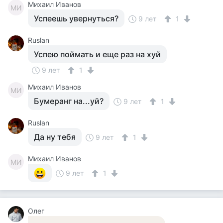
Михаил Иванов
МИ
Успеешь увернуться?
9 лет
1
Ruslan
Успею поймать и еще раз на хуй
9 лет
1
Михаил Иванов
МИ
Бумеранг на...уй?
9 лет
1
Ruslan
Да ну тебя
9 лет
1
Михаил Иванов
МИ
9 лет
1
Олег