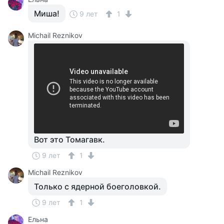
Миша!
9 лет
1
Michail Reznikov
Вот это Томагавк.
9 лет
1
Michail Reznikov
Только с ядерной боеголовкой.
9 лет
1
Ельна