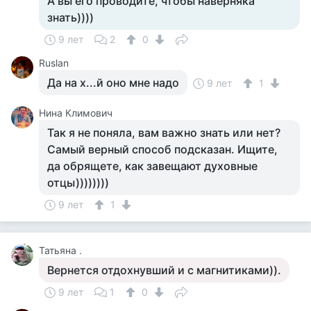
А вы его проводите, чтобы наверняка
знать))))
9 лет
2
0
Ruslan
Да на х...й оно мне надо
9 лет
1
Нина Климович
Так я не поняла, вам важно знать или нет?
Самый верный способ подсказан. Ищите,
да обрящете, как завещают духовные
отцы))))))))
9 лет
1
Татьяна .
Вернется отдохнувший и с магнитиками)).
9 лет
1
0