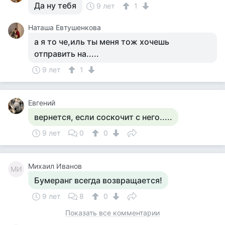
Да ну тебя
9 лет
1
Наташа Евтушенкова
а я то че,иль ты меня тож хочешь
отправить на.....
9 лет
1
Евгений
вернется, если соскочит с него.....
9 лет
0
0
Михаил Иванов
МИ
Бумеранг всегда возвращается!
9 лет
8
0
Показать все комментарии