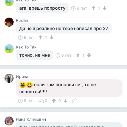
ага, врешь попросту
9 лет
1
Ruslan
Да не я реально не тебе написал про 27
9 лет
1
Как То Так
точно, не мне
9 лет
1
Ирина
если там понравится, то не
вернется!!!!!
9 лет
0
0
Нина Климович