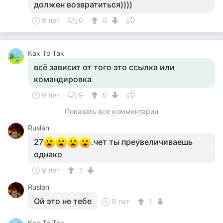
должен возвратиться))))
9 лет
0
0
Как То Так
всё зависит от того это ссылка или
командировка
9 лет
9
0
Показать все комментарии
Ruslan
27
.чет ты преувеличиваешь
однако
9 лет
1
Ruslan
Ой это не тебе
9 лет
1
Как То Так