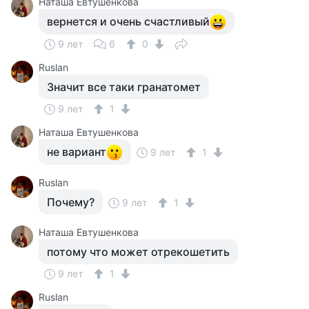
Наташа Евтушенкова
вернется и очень счастливый
9 лет
6
0
Ruslan
Значит все таки гранатомет
9 лет
1
Наташа Евтушенкова
не вариант
9 лет
1
Ruslan
Почему?
9 лет
1
Наташа Евтушенкова
потому что может отрекошетить
9 лет
1
Ruslan