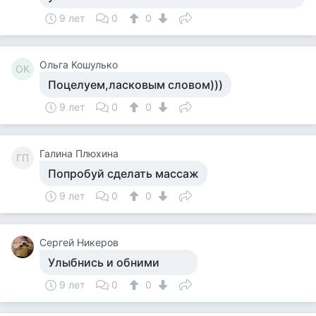
9 лет
0
0
Ольга Кошулько
ОК
Поцелуем,ласковым словом)))
9 лет
0
0
Галина Плюхина
ГП
Попробуй сделать массаж
9 лет
0
0
Сергей Никеров
Улыбнись и обними
9 лет
0
0