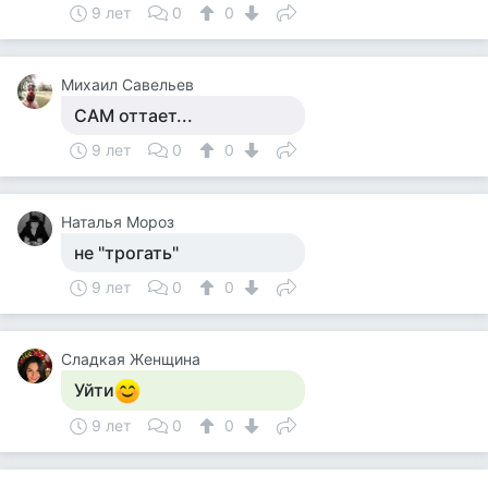
9 лет
0
0
Михаил Савельев
САМ оттает...
9 лет
0
0
Наталья Мороз
не "трогать"
9 лет
0
0
Сладкая Женщина
Уйти
9 лет
0
0