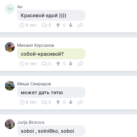
Ан
Ан
Красивой едой ))))
9 лет
0
0
Михаил Корсанов
собой-красивой?
9 лет
0
0
Миша Свиридов
может дать титю
9 лет
0
0
Jurijs Bickovs
soboi , solni6ko, soboi