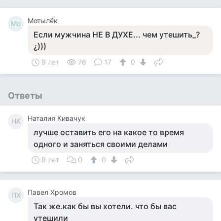
Мотылёк
Мо
Если мужчина НЕ В ДУХЕ... чем утешить_?
¿)))
9 лет
76
17
0
Ответы
Наталия Кивачук
НК
лучше оставить его на какое то время
одного и заняться своими делами
9 лет
0
0
Павел Хромов
ПХ
Так же.как бы вы хотели. что бы вас
утешили