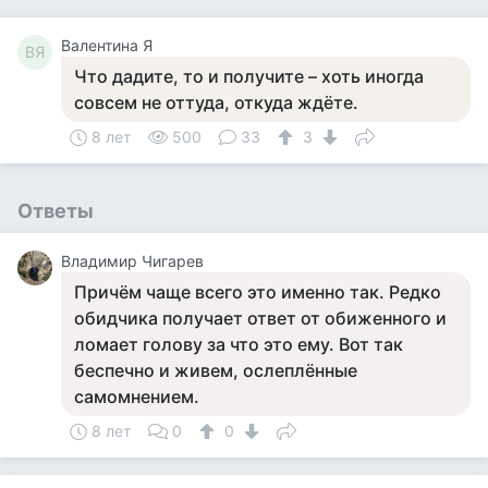
Валентина Я
ВЯ
Что дадите, то и получите – хоть иногда
совсем не оттуда, откуда ждёте.
8 лет
500
33
3
Ответы
Владимир Чигарев
Причём чаще всего это именно так. Редко
обидчика получает ответ от обиженного и
ломает голову за что это ему. Вот так
беспечно и живем, ослеплённые
самомнением.
8 лет
0
0