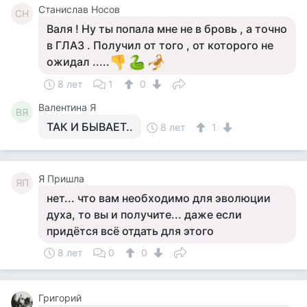
Станислав Носов
СН
Валя ! Ну ты попала мне не в бровь , а точно
в ГЛАЗ . Получил от того , от которого не
ожидал .....
8 лет
1
0
Валентина Я
ВЯ
ТАК И БЫВАЕТ..
8 лет
1
Я Пришла
ЯП
нет... что вам необходимо для эволюции
духа, то вы и получите... даже если
придётся всё отдать для этого
8 лет
0
0
Григорий