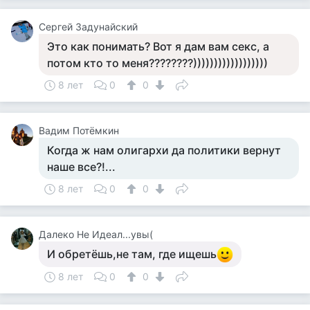
Сергей Задунайский
Это как понимать? Вот я дам вам секс, а
потом кто то меня????????))))))))))))))))))
8 лет
0
0
Вадим Потёмкин
Когда ж нам олигархи да политики вернут
наше все?!...
8 лет
0
0
Далеко Не Идеал...увы(
И обретёшь,не там, где ищешь
8 лет
0
0