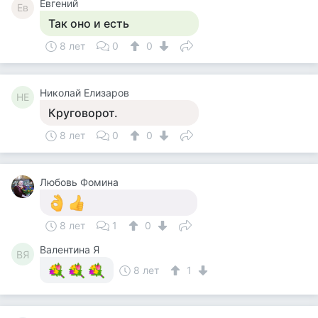
Евгений
Ев
Так оно и есть
8 лет
0
0
Николай Елизаров
НЕ
Круговорот.
8 лет
0
0
Любовь Фомина
8 лет
1
0
Валентина Я
ВЯ
8 лет
1