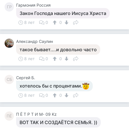
Гармония Россия
ГР
Закон Господа нашего Иисуса Христа
8 лет
0
0
Александр Саулин
такое бывает....и довольно часто
8 лет
0
0
Сергей Б.
СБ
хотелось бы с процентами.
8 лет
0
0
П Ё Т Р Т И М- 09 Kz
ПЁ
ВОТ ТАК И СОЗДАЁТСЯ СЕМЬЯ. ))