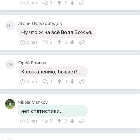
8 лет
0
0
Игорь Пульхритудов
ИП
Ну что ж на всё Воля Божья.
8 лет
0
0
Юрий Ерилов
ЮЕ
К сожалению, бывает!...
8 лет
0
0
Nikola Mahkov
нет статистики..
8 лет
0
0