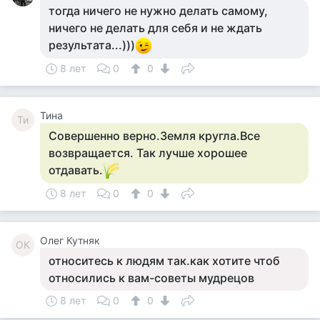
тогда ничего не нужно делать самому,
ничего не делать для себя и не ждать
результата...)))
8 лет
0
0
Тина
Ти
Совершенно верно.Земля кругла.Все
возвращается. Так лучше хорошее
отдавать.
8 лет
0
0
Олег Кутняк
ОК
относитесь к людям так.как хотите чтоб
относились к вам-советы мудрецов
8 лет
0
0