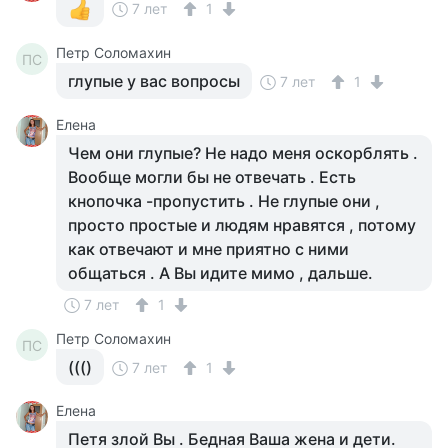
7 лет
1
Петр Соломахин
ПС
глупые у вас вопросы
7 лет
1
Елена
Чем они глупые? Не надо меня оскорблять .
Вообще могли бы не отвечать . Есть
кнопочка -пропустить . Не глупые они ,
просто простые и людям нравятся , потому
как отвечают и мне приятно с ними
общаться . А Вы идите мимо , дальше.
7 лет
1
Петр Соломахин
ПС
((()
7 лет
1
Елена
Петя злой Вы . Бедная Ваша жена и дети.