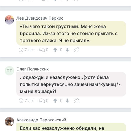
Лев Дувидович Перкис
«Ты чего такой грустный. Меня жена
бросила. Из-за этого не стоило прыгать с
третьего этажа. Я не прыгал».
7 лет
0
0
Олег Полянских
ОП
..однажды и незаслужено..(хотя была
попытка вернуться..но зачем нам*кузнец*-
мы не лошадь?!
7 лет
0
0
Александр Парохонский
Если вас незаслуженно обидели, не