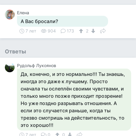
Елена
А Вас бросали?
7 лет
904
173
2
Ответы
Рудольф Лукоянов
Да, конечно, и это нормально!!! Ты знаешь,
иногда это даже к лучшему. Просто
сначала ты ослеплён своими чувствами, и
только много позже приходит прозрение!
Но уже поздно разрывать отношения. А
если это случается раньше, когда ты
трезво смотришь на действительность, то
это хорошо!!!
7 лет
0
0