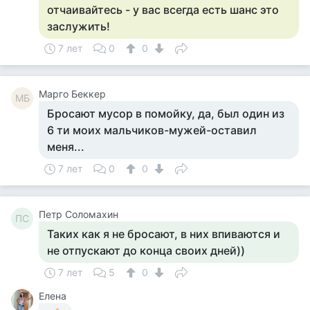
отчаивайтесь - у вас всегда есть шанс это
заслужить!
7 лет
0
0
Mарго Беккер
MБ
Бросают мусор в помойку, да, был один из
6 ти моих мальчиков-мужей-оставил
меня...
7 лет
0
0
Петр Соломахин
ПС
Таких как я не бросают, в них впиваются и
не отпускают до конца своих дней))
7 лет
5
0
Елена