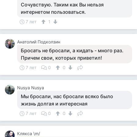
Сочувствую. Таким как Вы нельзя
интернетом пользоваться.
7 лет
1
Анатолий Подколзин
Бросать не бросали, а кидать - много раз.
Причем свои, которых приветил!
7 лет
0
0
Nusya Nusya
Мы бросали, нас бросали всяко было
жизнь долгая и интересная
7 лет
0
0
Клякса \m/