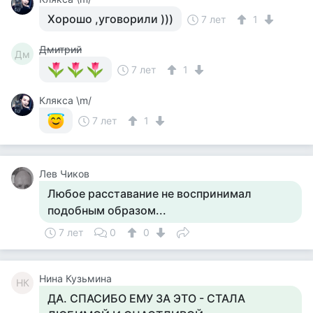
Хорошо ,уговорили )))
7 лет
1
Дмитрий
Дм
7 лет
1
Клякса \m/
7 лет
1
Лев Чиков
Любое расставание не воспринимал
подобным образом...
7 лет
0
0
Нина Кузьмина
НК
ДА. СПАСИБО ЕМУ ЗА ЭТО - СТАЛА