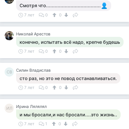
Смотря что......................................
7 лет
0
0
Николай Арестов
конечно, испытать всё надо, крепче будешь
7 лет
0
0
Силин Владислав
СВ
сто раз, но это не повод останавливаться.
7 лет
0
0
Ирина Лялялял
ИЛ
и мы бросали,и нас бросали....это жизнь..
7 лет
1
0