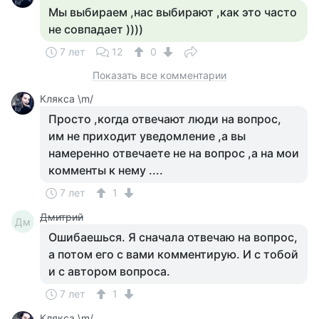
Мы выбираем ,нас выбирают ,как это часто
не совпадает ))))
7 лет
12
0
Показать все комментарии
Клякса \m/
Просто ,когда отвечают люди на вопрос,
им не приходит уведомление ,а вы
намеренно отвечаете не на вопрос ,а на мои
комменты к нему ....
7 лет
1
Дмитрий
Дм
Ошибаешься. Я сначала отвечаю на вопрос,
а потом его с вами комментирую. И с тобой
и с автором вопроса.
7 лет
1
Клякса \m/