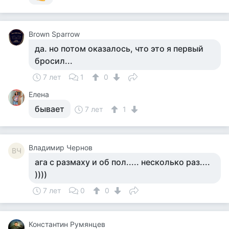
Brown Sparrow
да. но потом оказалось, что это я первый
бросил...
7 лет
1
0
Елена
бывает
7 лет
1
Владимир Чернов
ВЧ
ага с размаху и об пол..... несколько раз....
))))
7 лет
0
0
Константин Румянцев