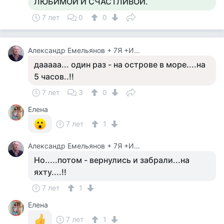
ЛЮБИМОЙ И СЧАСТЛИВОЙ.
7 лет
0
0
Александр Емельянов + 7Я +Инструктор Туризма
дааааа... один раз - на острове в море....на
5 часов..!!
7 лет
3
0
Елена
7 лет
1
Александр Емельянов + 7Я +Инструктор Туризма
Но.....потом - вернулись и забрали...на
яхту....!!
7 лет
1
Елена
7 лет
1