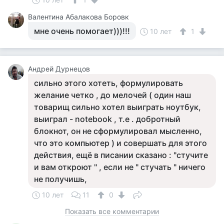
Валентина Абалакова Боровк
мне очень помогает)))!!!
10 лет
1
Андрей Дурнецов
сильно этого хотеть, формулировать
желание четко , до мелочей ( один наш
товарищ сильно хотел выиграть ноутбук,
выиграл - notebook , т.е . добротный
блокнот, он не сформулировал мысленно,
что это компьютер ) и совершать для этого
действия, ещё в писании сказано : "стучите
и вам откроют " , если не " стучать " ничего
не получишь,
10 лет
11
0
Показать все комментарии