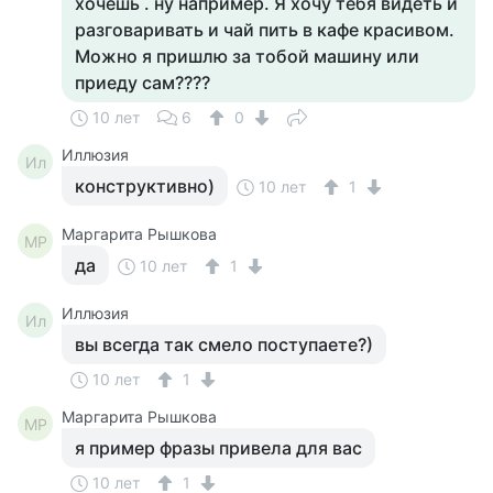
хочешь . ну например. Я хочу тебя видеть и
разговаривать и чай пить в кафе красивом.
Можно я пришлю за тобой машину или
приеду сам????
10 лет
6
0
Иллюзия
Ил
конструктивно)
10 лет
1
Маргарита Рышкова
МР
да
10 лет
1
Иллюзия
Ил
вы всегда так смело поступаете?)
10 лет
1
Маргарита Рышкова
МР
я пример фразы привела для вас
10 лет
1