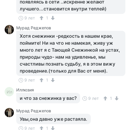
появляясь в сети ..искренне желают
лучшего...становится внутри теплей)
9 лет
1
Мурад Реджепов
Хотя снежинки -редкость в нашем крае,
поймите! Ни на что не намекая, живу уж
много лет я с Тающей Снежинкой на устах,
природы чудо- нам на удивленье, мы
счастливы познать судьбу, я в этом вижу
проведение.(только для Вас от меня).
9 лет
1
Иллюзия
Ил
и что за снежинка у вас?
9 лет
1
Мурад Реджепов
Увы,она давно уже растаяла.
9 лет
1