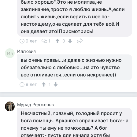
было хорошо".Это не молитва,не
заклинание,просто я люблю жизнь.А,если
любить жизнь,если верить в неё по-
настоящему,она сделает для тебя всё.И
она делает это!Присмотрись!
9 лет
1
0
Иллюзия
Ил
вы очень правы...и даже с жизнью нужно
обязательно с любовью...на это чувство
все откликается..если оно искреннее))
9 лет
1
Мурад Реджепов
Несчастный, грязный, голодный просит у
бога помощь. Архангел спрашивает бога:- а
почему ты ему не поможешь? А бог
отвечает:- пусть для начала хотя бы