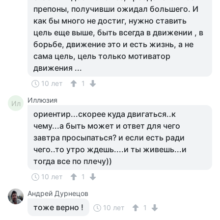
препоны, получивши ожидал большего. И
как бы много не достиг, нужно ставить
цель еще выше, быть всегда в движении , в
борьбе, движение это и есть жизнь, а не
сама цель, цель только мотиватор
движения ...
10 лет
1
Иллюзия
Ил
ориентир...скорее куда двигаться..к
чему...а быть может и ответ для чего
завтра просыпаться? и если есть ради
чего..то утро ждешь....и ты живешь...и
тогда все по плечу))
10 лет
1
Андрей Дурнецов
тоже верно !
10 лет
1