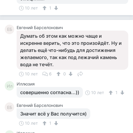
10 лет
1
Евгений Барселонович
ЕБ
Думать об этом как можно чаще и
искренне верить, что это произойдёт. Ну и
делать ещё что-нибудь для достижения
желаемого, так как под лежачий камень
вода не течёт.
10 лет
6
0
Иллюзия
Ил
совершенно согласна...))
10 лет
1
Евгений Барселонович
ЕБ
Значит всё у Вас получится)
10 лет
1