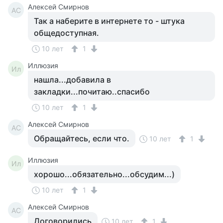
Алексей Смирнов
АС
Так а наберите в интернете то - штука
общедоступная.
10 лет
1
Иллюзия
Ил
нашла...добавила в
закладки...почитаю..спасибо
10 лет
1
Алексей Смирнов
АС
Обращайтесь, если что.
10 лет
1
Иллюзия
Ил
хорошо...обязательно...обсудим...)
10 лет
1
Алексей Смирнов
АС
Договорились
10 лет
1