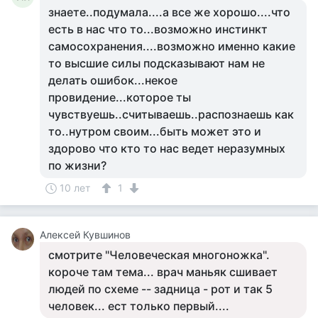
знаете..подумала....а все же хорошо....что
есть в нас что то...возможно инстинкт
самосохранения....возможно именно какие
то высшие силы подсказывают нам не
делать ошибок...некое
провидение...которое ты
чувствуешь..считываешь..распознаешь как
то..нутром своим...быть может это и
здорово что кто то нас ведет неразумных
по жизни?
10 лет
1
Алексей Кувшинов
смотрите "Человеческая многоножка".
короче там тема... врач маньяк сшивает
людей по схеме -- задница - рот и так 5
человек... ест только первый....