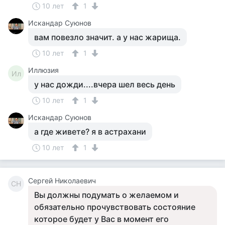
10 лет
1
Искандар Суюнов
вам повезло значит. а у нас жарища.
10 лет
1
Иллюзия
Ил
у нас дожди....вчера шел весь день
10 лет
1
Искандар Суюнов
а где живете? я в астрахани
10 лет
1
Сергей Николаевич
СН
Вы должны подумать о желаемом и
обязательно прочувствовать состояние
которое будет у Вас в момент его