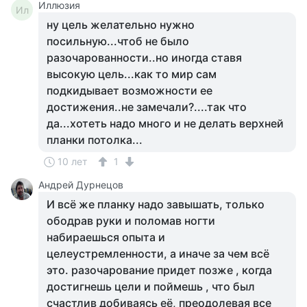
Иллюзия
Ил
ну цель желательно нужно
посильную...чтоб не было
разочарованности..но иногда ставя
высокую цель...как то мир сам
подкидывает возможности ее
достижения..не замечали?....так что
да...хотеть надо много и не делать верхней
планки потолка...
10 лет
1
Андрей Дурнецов
И всё же планку надо завышать, только
ободрав руки и поломав ногти
набираешься опыта и
целеустремленности, а иначе за чем всё
это. разочарование придет позже , когда
достигнешь цели и поймешь , что был
счастлив добиваясь её, преодолевая все