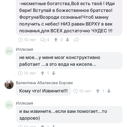
-несметные богатства,Всё есть твоё ! Иди
бери! Вступай в божественное братство!
Фортуна!Возроди сознанье!Чтоб манну
получить с небес! НИЗ равен ВЕРХУ в век
познанья,для ВСЕХ достаточно ЧУДЕС !!!
10 лет
4
0
Иллюзия
Ил
не мое...у меня мозг конструктивно
работает ...а это вода на киселе...
10 лет
1
Валентина Абалакова Боровк
Кому что! Извините!!!
10 лет
1
Иллюзия
Ил
и вы извините...если вам помогает...то
здорово)
10 лет
1