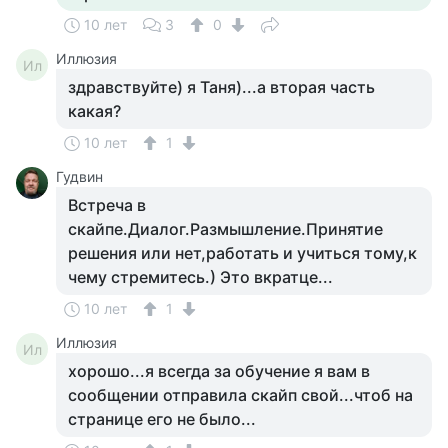
10 лет
3
0
Иллюзия
Ил
здравствуйте) я Таня)...а вторая часть
какая?
10 лет
1
Гудвин
Встреча в
скайпе.Диалог.Размышление.Принятие
решения или нет,работать и учиться тому,к
чему стремитесь.) Это вкратце...
10 лет
1
Иллюзия
Ил
хорошо...я всегда за обучение я вам в
сообщении отправила скайп свой...чтоб на
странице его не было...