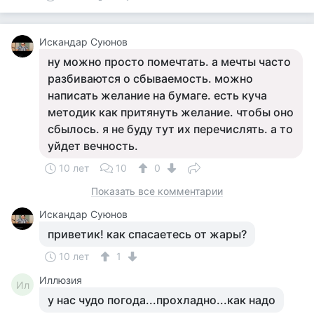
Искандар Суюнов
ну можно просто помечтать. а мечты часто
разбиваются о сбываемость. можно
написать желание на бумаге. есть куча
методик как притянуть желание. чтобы оно
сбылось. я не буду тут их перечислять. а то
уйдет вечность.
10 лет
10
0
Показать все комментарии
Искандар Суюнов
приветик! как спасаетесь от жары?
10 лет
1
Иллюзия
Ил
у нас чудо погода...прохладно...как надо