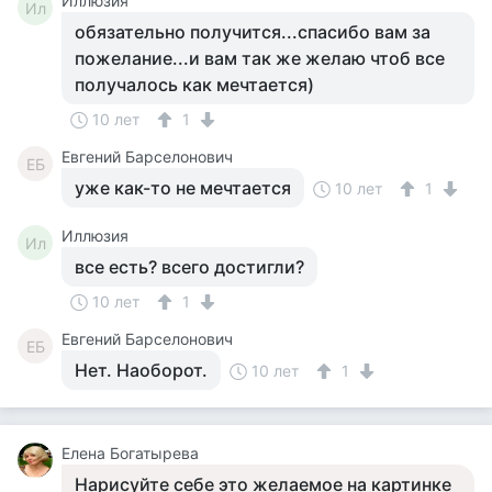
Иллюзия
Ил
обязательно получится...спасибо вам за
пожелание...и вам так же желаю чтоб все
получалось как мечтается)
10 лет
1
Евгений Барселонович
ЕБ
уже как-то не мечтается
10 лет
1
Иллюзия
Ил
все есть? всего достигли?
10 лет
1
Евгений Барселонович
ЕБ
Нет. Наоборот.
10 лет
1
Елена Богатырева
Нарисуйте себе это желаемое на картинке