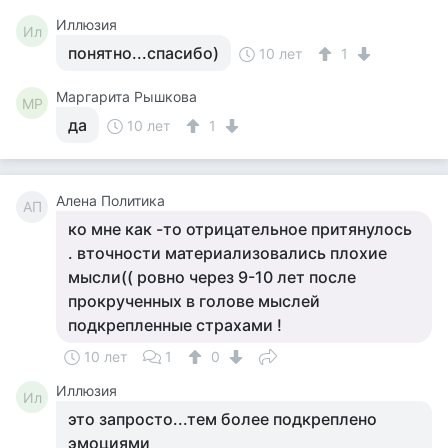
Иллюзия
Ил
понятно...спасибо)
10 лет
1
Маргарита Рышкова
МР
да
10 лет
1
Алена Политика
АП
ко мне как -то отрицательное притянулось
. вточности материализовались плохие
мысли(( ровно через 9-10 лет после
прокрученных в голове мыслей
подкрепленные страхами !
10 лет
1
0
Иллюзия
Ил
это запросто...тем более подкреплено
эмоциями