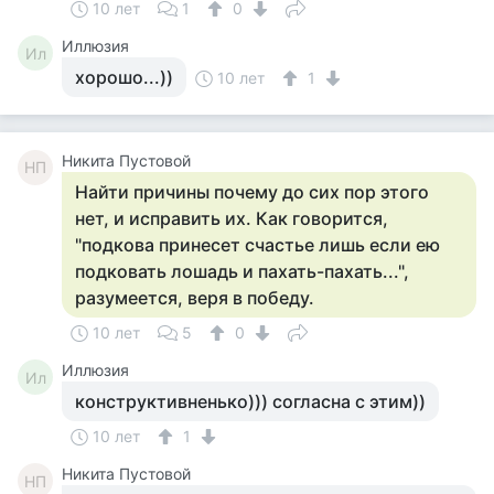
10 лет
1
0
Иллюзия
Ил
хорошо...))
10 лет
1
Никита Пустовой
НП
Найти причины почему до сих пор этого
нет, и исправить их. Как говорится,
"подкова принесет счастье лишь если ею
подковать лошадь и пахать-пахать...",
разумеется, веря в победу.
10 лет
5
0
Иллюзия
Ил
конструктивненько))) согласна с этим))
10 лет
1
Никита Пустовой
НП