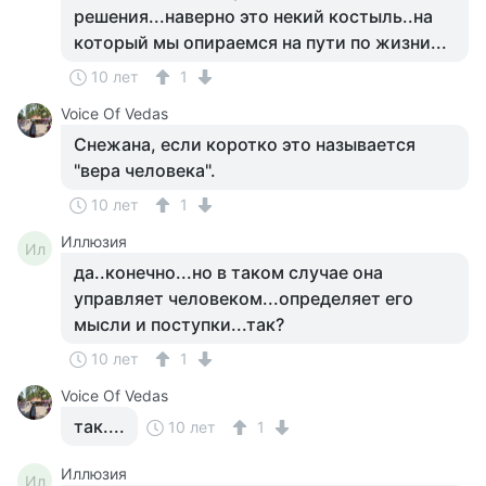
решения...наверно это некий костыль..на
который мы опираемся на пути по жизни...
10 лет
1
Voice Of Vedas
Снежана, если коротко это называется
"вера человека".
10 лет
1
Иллюзия
Ил
да..конечно...но в таком случае она
управляет человеком...определяет его
мысли и поступки...так?
10 лет
1
Voice Of Vedas
так....
10 лет
1
Иллюзия
Ил