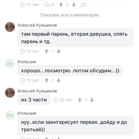
10 лет
8
0
Показать все комментарии
Алексей Кувшинов
там первый парень, вторая девушка, опять
парень и тд.
10 лет
1
Иллюзия
Ил
хорошо...посмотрю..потом обсудим...))
10 лет
1
Алексей Кувшинов
их 3 части
10 лет
1
Иллюзия
Ил
нуу..если заинтересует первая..дойду и до
третьей))