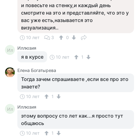
и повесьте на стенку,и каждый день
смотрите на это и представляйте, что это у
вас уже есть,называется это
визуализация..
10 лет
3
0
Иллюзия
Ил
я в курсе
10 лет
1
Елена Богатырева
Тогда зачем спрашиваете ,если все про это
знаете?
10 лет
1
Иллюзия
Ил
этому вопросу сто лет как...я просто тут
общаюсь
10 лет
1