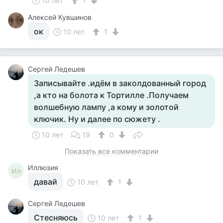
10 лет
1
Алексей Кувшинов
ок
10 лет
1
Сергей Ледешев
Записывайте .идём в заколдованный город
,а кто на болота к Тортилле .Получаем
волшебную лампу ,а кому и золотой
ключик. Ну и далее по сюжету .
10 лет
19
0
Показать все комментарии
Иллюзия
Ил
давай
10 лет
1
Сергей Ледешев
Стесняюсь
10 лет
1