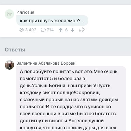
Иллюзия
Ил
как притянуть желаемое?...
3 492
714
6
Ответы
Валентина Абалакова Боровк
А попробуйте почитать вот это.Мне очень
помогает(от 5 и более раз в
день.Услыш,Богиня ,наш призыв!Пусть
каждому сияет солнце!Сокровищ
сказочный прорыв на нас злотым дождём
прольётся!И те сердца.что в унисон со
всей вселенной в ритме бьются богатств
достигнут и высот и Ангелов душой
коснутся,что приготовили дары для всех