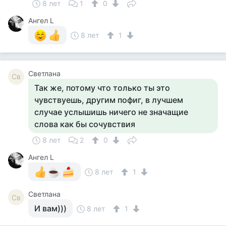
8 лет
1
0
Ангел L
8 лет
1
Светлана
Св
Так же, потому что только ты это
чувствуешь, другим пофиг, в лучшем
случае услышишь ничего не значащие
слова как бы сочувствия
8 лет
2
0
Ангел L
8 лет
1
Светлана
Св
И вам)))
8 лет
1