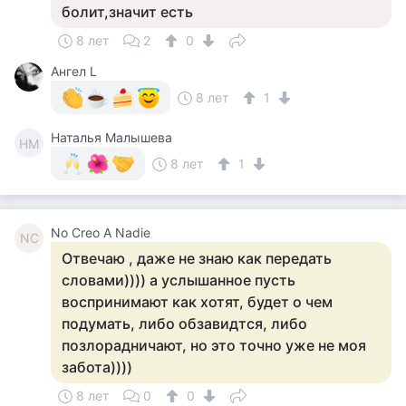
болит,значит есть
8 лет
2
0
Ангел L
8 лет
1
Наталья Малышева
НМ
8 лет
1
No Creo A Nadie
NC
Отвечаю , даже не знаю как передать
словами)))) а услышанное пусть
воспринимают как хотят, будет о чем
подумать, либо обзавидтся, либо
позлорадничают, но это точно уже не моя
забота))))
8 лет
0
0