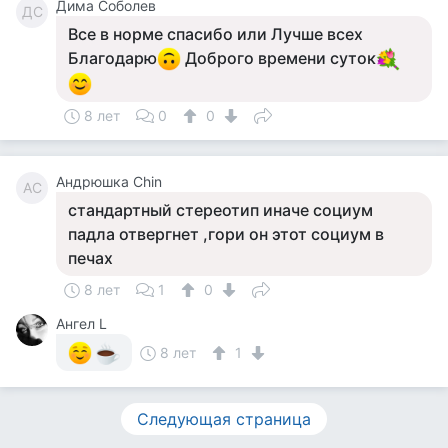
Дима Соболев
ДС
Все в норме спасибо или Лучше всех
Благодарю
Доброго времени суток
8 лет
0
0
Андрюшка Chin
АC
стандартный стереотип иначе социум
падла отвергнет ,гори он этот социум в
печах
8 лет
1
0
Ангел L
8 лет
1
Следующая страница