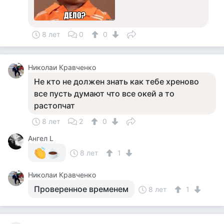
8 лет
0
0
Николаи Кравченко
Не кто не должен знать как тебе хреново
все пусть думают что все окей а то
растопчат
8 лет
2
0
Ангел L
8 лет
1
Николаи Кравченко
Проверенное временем
8 лет
1