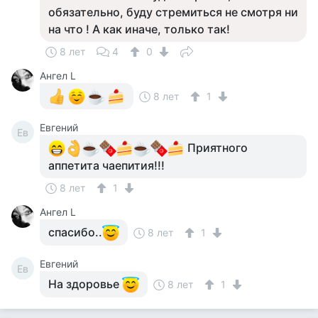
обязательно, буду стремиться не смотря ни
на что ! А как иначе, только так!
8 лет
4
0
Ангел L
8 лет
1
Евгений
Ев
Приятного
аппетита чаепития!!!
8 лет
1
Ангел L
спасибо..
8 лет
1
Евгений
Ев
На здоровье
8 лет
1