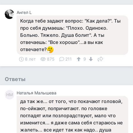
Ангел L
Когда тебе задают вопрос: "Кaк дeлa?". Ты
про себя думаешь: "Плохо. Одинoкo.
Бoльнo. Тяжeлo. Душа бoлит". А ты
отвечаешь: "Всe xopoшo"...а вы как
отвечаете?
8 лет
875
211
9
Ответы
Наталья Малышева
НМ
да так же... от того, что покачают головой,
по-ойкают, попричитают. по головке
погладят или позлорадствуют, мало что
изменится... я даже сама себя стараюсь не
жалеть... все идет так как надо.. душа