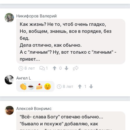
Никифоров Валерий
Как жизнь? Не то, чтоб очень гладко,
Но, вобщем, знаешь, все в порядке, без
бед.
Дела отлично, как обычно.
А с "личным"? Ну, вот только с "личным" -
привет...
8 лет
1
0
Ангел L
8 лет
1
Алексей Вонримс
"Всё- слава Богу" отвечаю обычно...
"бывало и похуже" добавляю, как