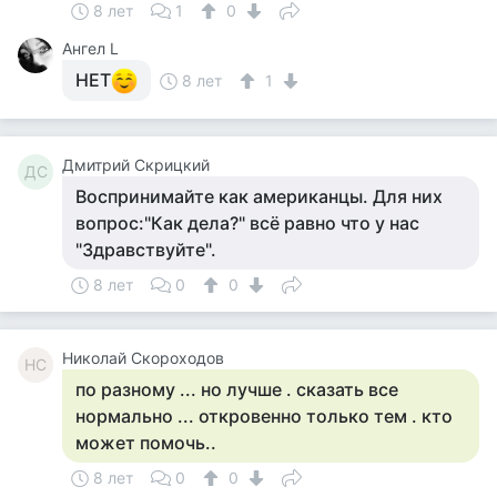
8 лет
1
0
Ангел L
НЕТ
8 лет
1
Дмитрий Скрицкий
ДС
Воспринимайте как американцы. Для них
вопрос:"Как дела?" всё равно что у нас
"Здравствуйте".
8 лет
0
0
Николай Скороходов
НС
по разному ... но лучше . сказать все
нормально ... откровенно только тем . кто
может помочь..
8 лет
0
0