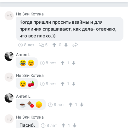
Не Зли Котика
НЗ
Когда пришли просить взаймы и для
приличия спрашивают, как дела- отвечаю,
что все плохо.))
8 лет
5
0
Ангел L
8 лет
1
Не Зли Котика
НЗ
8 лет
1
Ангел L
8 лет
1
Не Зли Котика
НЗ
Пасиб.
8 лет
1