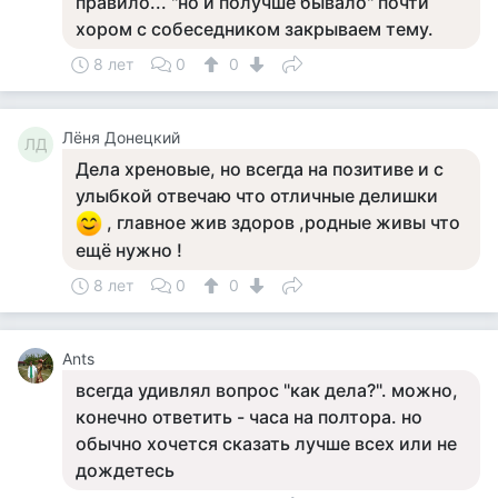
правило... "но и получше бывало" почти
хором с собеседником закрываем тему.
8 лет
0
0
Лёня Донецкий
ЛД
Дела хреновые, но всегда на позитиве и с
улыбкой отвечаю что отличные делишки
, главное жив здоров ,родные живы что
ещё нужно !
8 лет
0
0
Ants
всегда удивлял вопрос "как дела?". можно,
конечно ответить - часа на полтора. но
обычно хочется сказать лучше всех или не
дождетесь