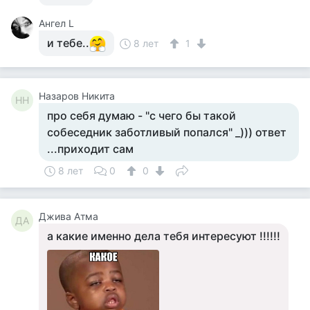
Ангел L
и тебе..
8 лет
1
Назаров Никита
НН
про себя думаю - "с чего бы такой
собеседник заботливый попался" _))) ответ
...приходит сам
8 лет
0
0
Джива Атма
ДА
а какие именно дела тебя интересуют !!!!!!