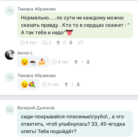
Тамара Абрамова
ТА
Нормально.....по сути не каждому можно
сказать правду . Кто то в сердцах скажет : "
А так тебе и надо"
8 лет
2
0
Ангел L
8 лет
1
Тамара Абрамова
ТА
8 лет
1
Валерий Дьячков
ВД
сиди-покрывайся-плесенью\грубо\ , а что
ответить, чтоб улыбнулась? 33, 45-ягодка
опять! Тебе подойдёт?