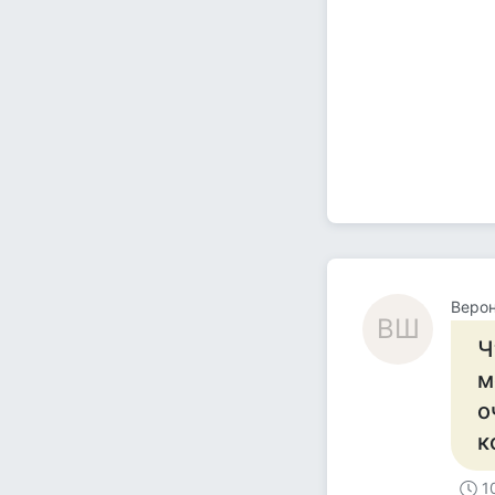
Веро
ВШ
Ч
м
о
к
1