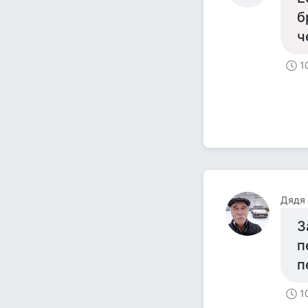
б
ч
1
Дядя
З
п
п
1