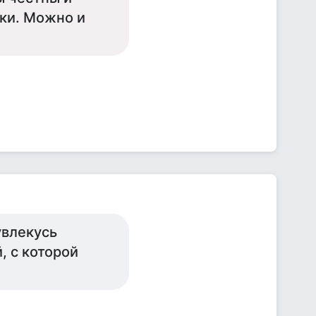
пки. Можно и
увлекусь
, с которой