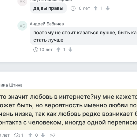
АК
да,вы правы
10 лет
1
Андрей Бабичев
АБ
поэтому не стоит казаться лучше, быть ка
стать лучше
10 лет
1
ника Штина
то значит любовь в интернете?ну мне кажетс
ожет быть, но вероятность именно любви по
чень низка, так как любовь редко возникает 
онтакта с человеком, иногда одной переписки
0 лет
1
0