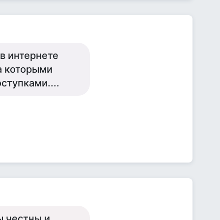
 в интернете
ва которыми
тупками....
ы честны и