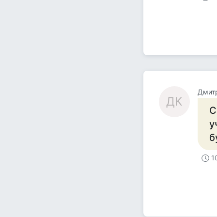
Дмит
ДК
С
у
б
1