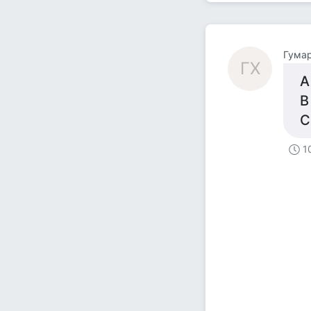
Гумар
ГХ
А
В
С
1