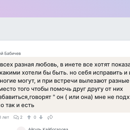
й Бабичев
 всех разная любовь, в инете все хотят показ
 какими хотели бы быть. но себя исправить и
ногие могут, и при встречи вылезают разные
место того чтобы помочь друг другу от них
збавиться,говорят " он ( или она) мне не под
но так и есть
0 лет
2
0
Айгуль Кайбогарова