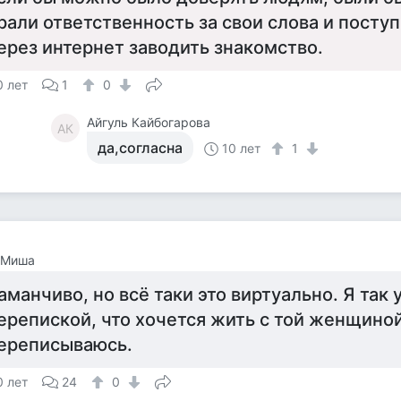
рали ответственность за свои слова и посту
ерез интернет заводить знакомство.
0 лет
1
0
Айгуль Кайбогарова
АК
да,согласна
10 лет
1
 Миша
аманчиво, но всё таки это виртуально. Я так 
ерепиской, что хочется жить с той женщиной
ереписываюсь.
0 лет
24
0