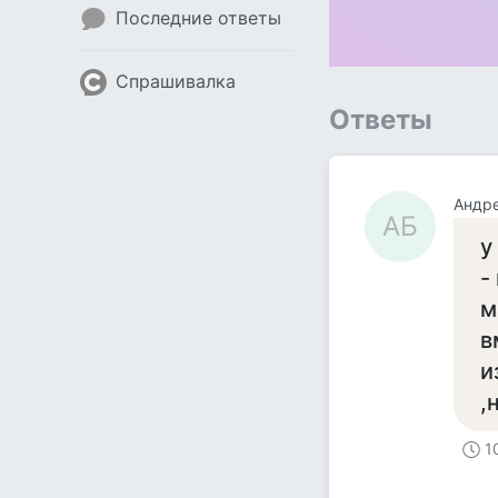
Последние ответы
Спрашивалка
Ответы
Андре
АБ
у
-
м
в
и
,
1