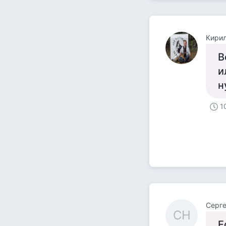
Кири
В
и
н
1
Серге
СН
Е