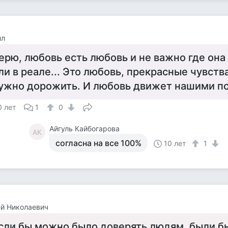
лл
ерю, любовь есть любовь и не важно где она
ли в реале... Это любовь, прекрасные чувст
ужно дорожить. И любовь движет нашими пос
0 лет
1
0
Айгуль Кайбогарова
АК
согласна на все 100%
10 лет
1
й Николаевич
сли бы можно было доверять людям, были б