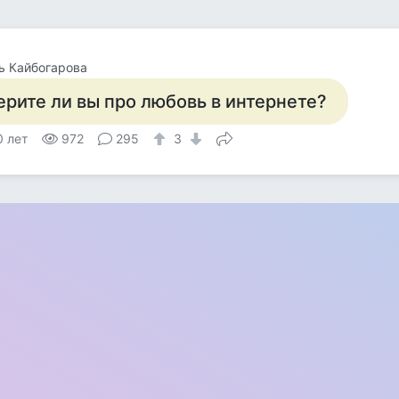
ь Кайбогарова
ерите ли вы про любовь в интернете?
0 лет
972
295
3