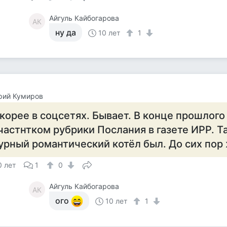
Айгуль Кайбогарова
АК
ну да
10 лет
1
рий Кумиров
корее в соцсетях. Бывает. В конце прошлого
частнтком рубрики Послания в газете ИРР. Та
урный романтический котёл был. До сих пор
0 лет
1
0
Айгуль Кайбогарова
АК
ого
10 лет
1