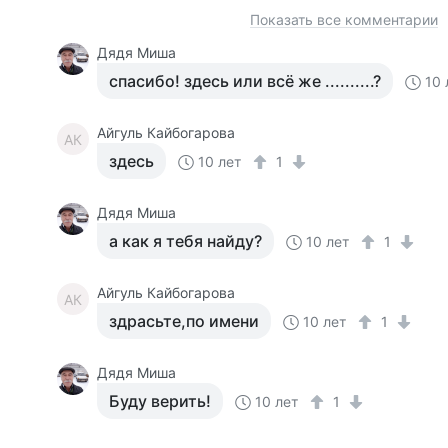
Показать все комментарии
Дядя Миша
спасибо! здесь или всё же ..........?
10 
Айгуль Кайбогарова
АК
здесь
10 лет
1
Дядя Миша
а как я тебя найду?
10 лет
1
Айгуль Кайбогарова
АК
здрасьте,по имени
10 лет
1
Дядя Миша
Буду верить!
10 лет
1