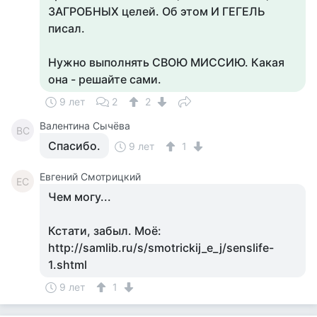
ЗАГРОБНЫХ целей. Об этом И ГЕГЕЛЬ
писал.
Нужно выполнять СВОЮ МИССИЮ. Какая
она - решайте сами.
9 лет
2
2
Валентина Сычёва
ВС
Спасибо.
9 лет
1
Евгений Смотрицкий
ЕС
Чем могу...
Кстати, забыл. Моё:
http://samlib.ru/s/smotrickij_e_j/senslife-
1.shtml
9 лет
1