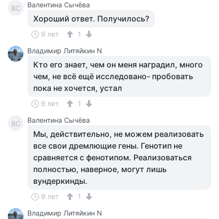
Валентина Сычёва
ВС
Хороший ответ. Получилось?
9 лет
1
Владимир Литяйкин N
Кто его знает, чем он меня наградил, много
чем, не всё ещё исследовано- пробовать
пока не хочется, устал
9 лет
1
Валентина Сычёва
ВС
Мы, действительно, не можем реализовать
все свои дремлющие гены. Генотип не
сравняется с фенотипом. Реализоваться
полностью, наверное, могут лишь
вундеркинды.
9 лет
1
Владимир Литяйкин N