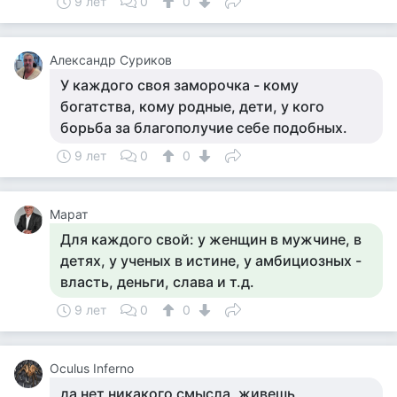
9 лет
0
0
Александр Суриков
У каждого своя заморочка - кому
богатства, кому родные, дети, у кого
борьба за благополучие себе подобных.
9 лет
0
0
Марат
Для каждого свой: у женщин в мужчине, в
детях, у ученых в истине, у амбициозных -
власть, деньги, слава и т.д.
9 лет
0
0
Оculus Inferno
да нет никакого смысла, живешь,