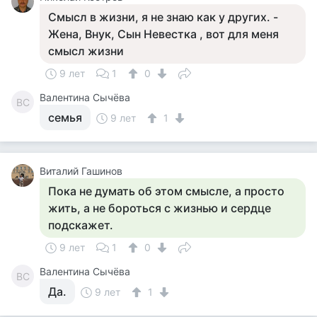
Смысл в жизни, я не знаю как у других. -
Жена, Внук, Сын Невестка , вот для меня
смысл жизни
9 лет
1
0
Валентина Сычёва
ВС
семья
9 лет
1
Виталий Гашинов
Пока не думать об этом смысле, а просто
жить, а не бороться с жизнью и сердце
подскажет.
9 лет
1
0
Валентина Сычёва
ВС
Да.
9 лет
1