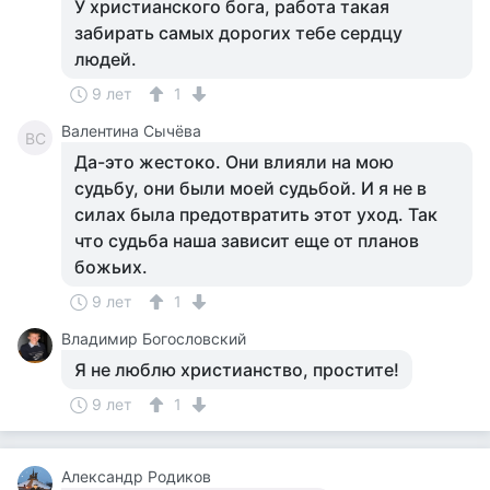
У христианского бога, работа такая
забирать самых дорогих тебе сердцу
людей.
9 лет
1
Валентина Сычёва
ВС
Да-это жестоко. Они влияли на мою
судьбу, они были моей судьбой. И я не в
силах была предотвратить этот уход. Так
что судьба наша зависит еще от планов
божьих.
9 лет
1
Владимир Богословский
Я не люблю христианство, простите!
9 лет
1
Александр Родиков