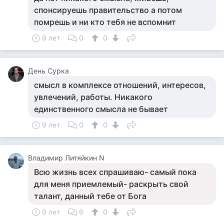
спонсируешь правительство а потом
помрешь и ни кто тебя не вспомнит
9 лет
0
0
День Сурка
смысл в комплексе отношений, интересов,
увлечений, работы. Никакого
единственного смысла не бывает
9 лет
0
0
Владимир Литяйкин N
Всю жизнь всех спрашиваю- самый пока
для меня приемлемый- раскрыть свой
талант, данный тебе от Бога
9 лет
6
0