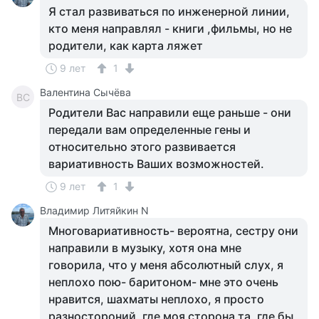
Я стал развиваться по инженерной линии,
кто меня направлял - книги ,фильмы, но не
родители, как карта ляжет
9 лет
1
Валентина Сычёва
ВС
Родители Вас направили еще раньше - они
передали вам определенные гены и
относительно этого развивается
вариативность Ваших возможностей.
9 лет
1
Владимир Литяйкин N
Многовариативность- вероятна, сестру они
направили в музыку, хотя она мне
говорила, что у меня абсолютный слух, я
неплохо пою- баритоном- мне это очень
нравится, шахматы неплохо, я просто
разностороний, где моя сторона та, где бы