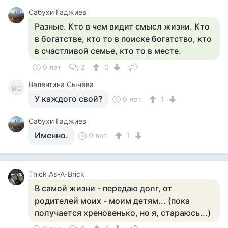
Сабухи Гаджиев
Разные. Кто в чем видит смысл жизни. Кто
в богатстве, кто то в поиске богатство, кто
в счастливой семье, кто то в месте.
9 лет
2
0
Валентина Сычёва
ВС
У каждого свой?
9 лет
1
Сабухи Гаджиев
Именно.
9 лет
1
Thick As-A-Brick
В самой жизни - передаю долг, от
родителей моих - моим детям... (пока
получается хреновенько, но я, стараюсь...)