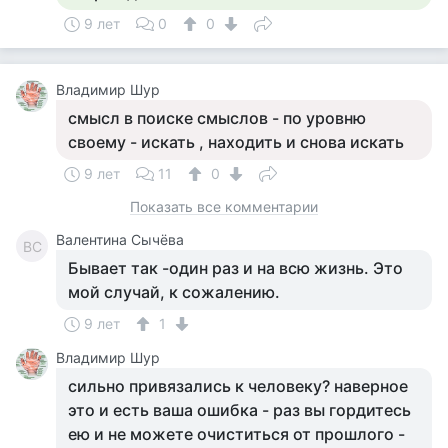
9 лет
0
0
Владимир Шур
смысл в поиске смыслов - по уровню
своему - искать , находить и снова искать
9 лет
11
0
Показать все комментарии
Валентина Сычёва
ВС
Бывает так -один раз и на всю жизнь. Это
мой случай, к сожалению.
9 лет
1
Владимир Шур
сильно привязались к человеку? наверное
это и есть ваша ошибка - раз вы гордитесь
ею и не можете очиститься от прошлого -