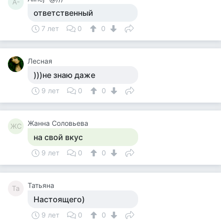
A-
ответственный
7 лет
0
0
Лесная
)))не знаю даже
9 лет
0
0
Жанна Соловьева
ЖС
на свой вкус
9 лет
0
0
Татьяна
Та
Настоящего)
9 лет
0
0