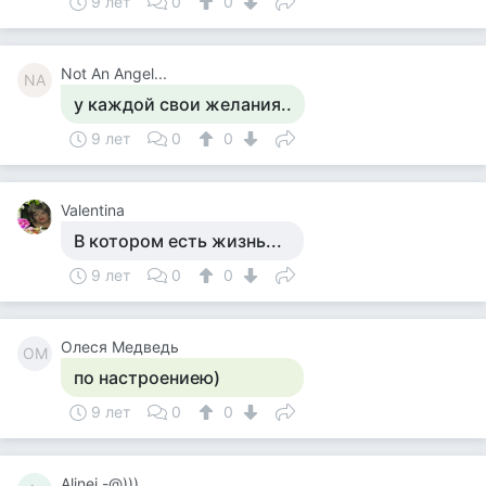
9 лет
0
0
Not An Angel...
NA
у каждой свои желания..
9 лет
0
0
Valentina
В котором есть жизнь...
9 лет
0
0
Олеся Медведь
ОМ
по настроениею)
9 лет
0
0
Alinej -@)))