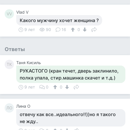
Vlad V
VV
Какого мужчину хочет женщина ?
9 лет
90
16
0
Ответы
Таня Кисиль
ТК
РУКАСТОГО (кран течет, дверь заклинило,
полка упала, стир.машинка скачет и т.д.)
9 лет
0
0
Лина О
ЛО
отвечу как все..идеального!!))но я такого
не жду..