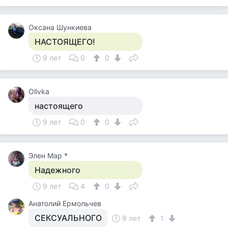
Оксана Шункиева
НАСТОЯЩЕГО!
9 лет
0
0
Olivka
настоящего
9 лет
0
0
Элен Мар *
Надежного
9 лет
4
0
Анатолий Ермольчев
СЕКСУАЛЬНОГО
9 лет
1