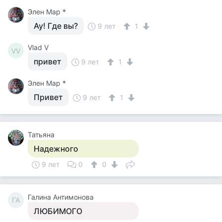
Элен Мар *
Ау! Где вы?
9 лет
1
Vlad V
VV
привет
9 лет
1
Элен Мар *
Привет
9 лет
1
Татьяна
Надежного
9 лет
0
0
Галина Антимонова
ГА
ЛЮБИМОГО