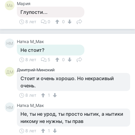
Мария
Ма
Глупости...
8 лет
0
0
Натка М_Мак
НМ
Не стоит?
8 лет
5
0
Дмитрий Минский
ДМ
Стоит и очень хорошо. Но некрасивый
очень.
8 лет
1
Натка М_Мак
НМ
Не, ты не урод, ты просто нытик, а нытики
никому не нужны, ты прав
8 лет
1