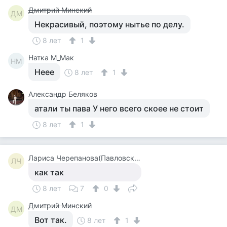
Дмитрий Минский
ДМ
Некрасивый, поэтому нытье по делу.
8 лет
1
Натка М_Мак
НМ
Неее
8 лет
1
Александр Беляков
атали ты пава У него всего скоее не стоит
8 лет
1
Лариса Черепанова(Павловская)
ЛЧ
как так
8 лет
7
0
Дмитрий Минский
ДМ
Вот так.
8 лет
1