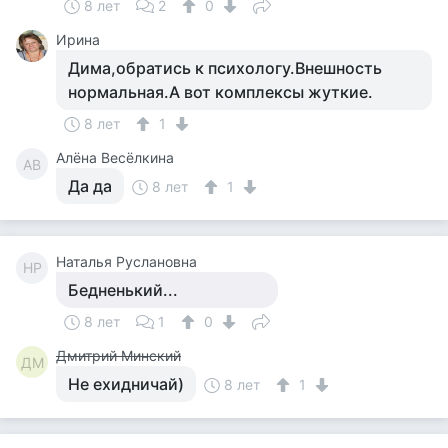
8 лет
2
0
Ирина
Дима,обратись к психологу.Внешность
нормальная.А вот комплексы жуткие.
8 лет
1
Алёна Весёлкина
АВ
Да да
8 лет
1
Наталья Руслановна
НР
Бедненький...
8 лет
1
0
Дмитрий Минский
ДМ
Не ехидничай)
8 лет
1