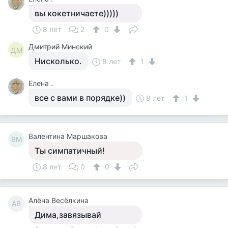
вы кокетничаете)))))
8 лет
2
0
Дмитрий Минский
ДМ
Нисколько.
8 лет
1
Елена .
все с вами в порядке))
8 лет
1
Валентина Маршакова
ВМ
Ты симпатичный!
8 лет
0
0
Алёна Весёлкина
АВ
Дима,завязывай