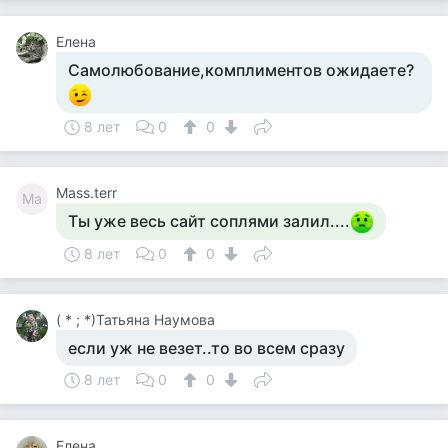
Елена
Самолюбование,комплиментов ожидаете?
8 лет
0
0
Mass.terr
Ma
Ты уже весь сайт соплями залил....
8 лет
0
0
( * ; *)Татьяна Наумова
если уж не везет..то во всем сразу
8 лет
0
0
Елена .