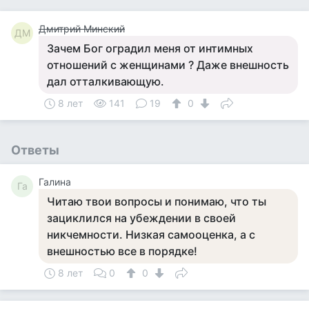
Дмитрий Минский
ДМ
Зачем Бог оградил меня от интимных
отношений с женщинами ? Даже внешность
дал отталкивающую.
8 лет
141
19
0
Ответы
Галина
Га
Читаю твои вопросы и понимаю, что ты
зациклился на убеждении в своей
никчемности. Низкая самооценка, а с
внешностью все в порядке!
8 лет
0
0