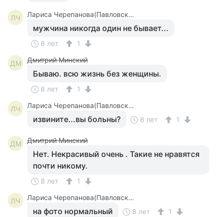
Лариса Черепанова(Павловская)
ЛЧ
мужчина никогда один не бывает...
8 лет
1
Дмитрий Минский
ДМ
Бываю. всю жизнь без женщины.
8 лет
1
Лариса Черепанова(Павловская)
ЛЧ
извините...вы больны?
8 лет
1
Дмитрий Минский
ДМ
Нет. Некрасивый очень . Такие не нравятся
почти никому.
8 лет
1
Лариса Черепанова(Павловская)
ЛЧ
на фото нормальный
8 лет
1