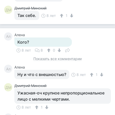
Дмитрий Минский
ДМ
Так себе.
8 лет
1
Алена
Ал
Кого?
8 лет
8
0
Показать все комментарии
Алена
Ал
Ну и что с внешностью?
8 лет
1
Дмитрий Минский
ДМ
Ужасная-оч крупное непропорциональное
лицо с мелкими чертами.
8 лет
1