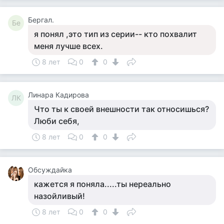
Бергал.
Бе
я понял ,это тип из серии-- кто похвалит
меня лучше всех.
8 лет
0
0
Линара Кадирова
ЛК
Что ты к своей внешности так относишься?
Люби себя,
8 лет
0
0
Обсуждайка
кажется я поняла.....ты нереально
назойливый!
8 лет
0
0