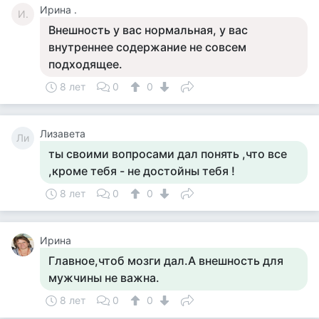
Ирина .
И.
Внешность у вас нормальная, у вас
внутреннее содержание не совсем
подходящее.
8 лет
0
0
Лизавета
Ли
ты своими вопросами дал понять ,что все
,кроме тебя - не достойны тебя !
8 лет
0
0
Ирина
Главное,чтоб мозги дал.А внешность для
мужчины не важна.
8 лет
0
0