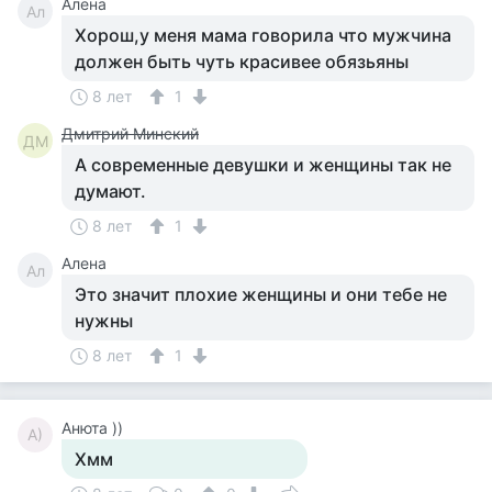
Алена
Ал
Хорош,у меня мама говорила что мужчина
должен быть чуть красивее обязьяны
8 лет
1
Дмитрий Минский
ДМ
А современные девушки и женщины так не
думают.
8 лет
1
Алена
Ал
Это значит плохие женщины и они тебе не
нужны
8 лет
1
Анюта ))
А)
Хмм