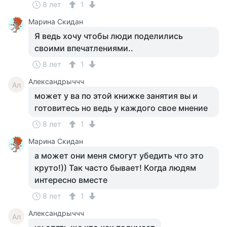
8 лет
1
Марина Скидан
Я ведь хочу чтобы люди поделились
своими впечатлениями..
8 лет
1
Александрыччч
Ал
может у ва по этой книжке занятия вы и
готовитесь но ведь у каждого свое мнение
8 лет
1
Марина Скидан
а может они меня смогут убедить что это
круто!)) Так часто бывает! Когда людям
интересно вместе
8 лет
1
Александрыччч
Ал