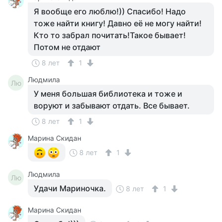
Я вообще его люблю!)) Спасибо! Надо
тоже найти книгу! Давно её не могу найти!
Кто то забрал почитать!Такое бывает!
Потом не отдают
8 лет
1
Людмила
Лю
У меня большая библиотека и тоже и
воруют и забывают отдать. Все бывает.
8 лет
1
Марина Скидан
8 лет
1
Людмила
Лю
Удачи Мариночка.
8 лет
1
Марина Скидан