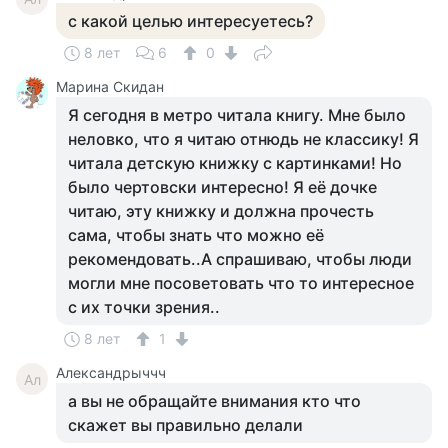
с какой целью интересуетесь?
8 лет
6
0
Марина Скидан
Я сегодня в метро читала книгу. Мне было
неловко, что я читаю отнюдь не классику! Я
читала детскую книжку с картинками! Но
было чертовски интересно! Я её дочке
читаю, эту книжку и должна прочесть
сама, чтобы знать что можно её
рекомендовать..А спрашиваю, чтобы люди
могли мне посоветовать что то интересное
с их точки зрения..
8 лет
1
Александрыччч
Ал
а вы не обращайте внимания кто что
скажет вы правильно делали