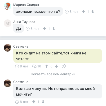
Марина Скидан
экономическое что то?
8 лет
1
Анна Тиунова
АТ
Да
8 лет
1
Светлана
Кто сидит на этом сайте,тот книги не
читает.
8 лет
16
0
Показать все комментарии
Светлана
Больше минуты. Не понравилось со мной
мочить?
8 лет
1