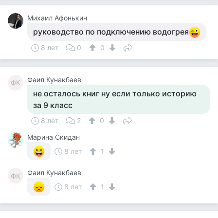
Михаил Афонькин
руководство по подключению водогрея
8 лет
0
0
Фаил Кунакбаев
ФК
не осталось книг ну если только историю
за 9 класс
8 лет
2
0
Марина Скидан
8 лет
1
Фаил Кунакбаев
ФК
8 лет
1