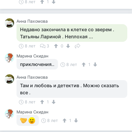
8 лет
1
Анна Пахомова
Недавно закончила в клетке со зверем .
Татьяны Лариной . Неплохая ...
8 лет
3
0
Марина Скидан
приключения..
8 лет
1
Анна Пахомова
Там и любовь и детектив . Можно сказать
все .
8 лет
1
Марина Скидан
8 лет
1