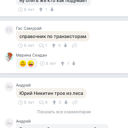
ну опять же кто как подумает
8 лет
1
Гас Самурай
ГС
справочник по транзисторам
8 лет
1
0
Марина Скидан
8 лет
1
Андрей
Ан
Юрий Никитин трое из леса
8 лет
8
0
Показать все комментарии
Андрей
Ан