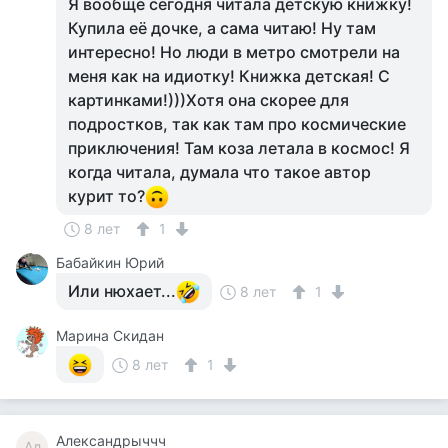
Я вообще сегодня читала детскую книжку!
Купила её дочке, а сама читаю! Ну там
интересно! Но люди в метро смотрели на
меня как на идиотку! Книжка детская! С
картинками!)))Хотя она скорее для
подростков, так как там про космические
приключения! Там коза летала в космос! Я
когда читала, думала что такое автор
курит то?
8 лет
1
Бабайкин Юрий
Или нюхает...
8 лет
1
Марина Скидан
8 лет
1
Александрыччч
Ал