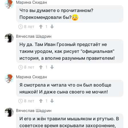
Марина Скидан
Что вы думаете о прочитанном?
Порекомендовали бы?
8 лет
1
Вячеслав Шадрин
Ну да. Там Иван Грозный предстаёт не
таким уродом, как рисует "официальная"
история, а вполне разумным правителем!
8 лет
1
Марина Скидан
Я смотрела и читала что он был вообще
няшкой! И даже сына своего не мочил!
8 лет
1
Вячеслав Шадрин
И его и жён травили мышьяком и ртутью. В
советское время вскрывали захоронение,