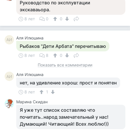
Руководство по эксплувтации
экскаваьора.
8 лет
0
0
Аля Илюшина
АИ
Рыбаков "Дети Арбата" перечитываю
8 лет
8
0
Показать все комментарии
Аля Илюшина
АИ
нет, на удивление хорош: прост и понятен
8 лет
1
Марина Скидан
Я уже тут список составляю что
почитать..народ замечательный у нас!
Думающий! Читающий! Всех люблю!))