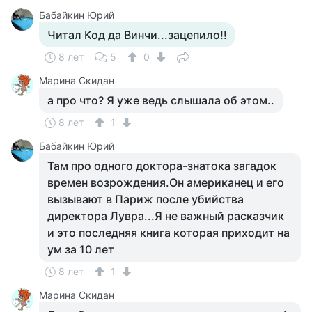
Бабайкин Юрий
Читал Код да Винчи...зацепило!!
8 лет
5
0
Марина Скидан
а про что? Я уже ведь слышала об этом..
8 лет
1
Бабайкин Юрий
Там про одного доктора-знатока загадок
времен возрождения.Он американец и его
вызывают в Париж после убийства
директора Лувра...Я не важный расказчик
и это последняя книга которая приходит на
ум за 10 лет
8 лет
1
Марина Скидан