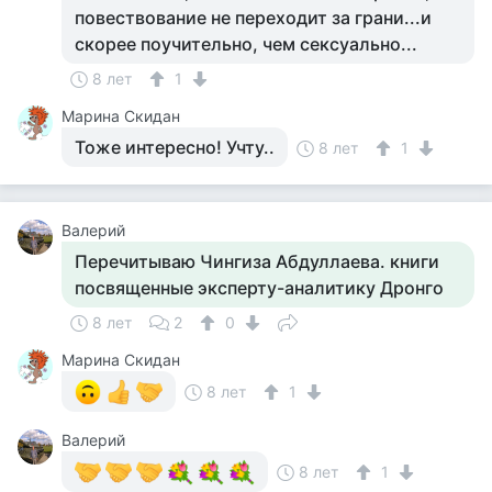
повествование не переходит за грани...и
скорее поучительно, чем сексуально...
8 лет
1
Марина Скидан
Тоже интересно! Учту..
8 лет
1
Валерий
Перечитываю Чингиза Абдуллаева. книги
посвященные эксперту-аналитику Дронго
8 лет
2
0
Марина Скидан
8 лет
1
Валерий
8 лет
1