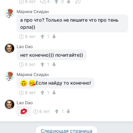
8 лет
4
0
Марина Скидан
а про что? Только не пишите что про тень
орла))
8 лет
1
Lao Dao
нет конечно))) почитайте))
8 лет
1
Марина Скидан
Если найду то конечно!
8 лет
1
Lao Dao
8 лет
1
Следующая страница