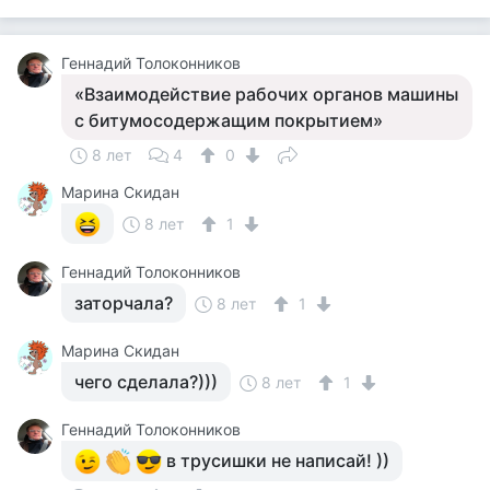
Геннадий Толоконников
«Взаимодействие рабочих органов машины
с битумосодержащим покрытием»
8 лет
4
0
Марина Скидан
8 лет
1
Геннадий Толоконников
заторчала?
8 лет
1
Марина Скидан
чего сделала?)))
8 лет
1
Геннадий Толоконников
в трусишки не написай! ))