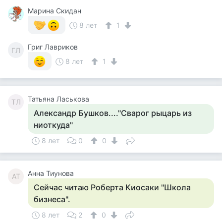
Марина Скидан
8 лет
1
Григ Лавриков
ГЛ
8 лет
1
Татьяна Ласькова
ТЛ
Александр Бушков...."Сварог рыцарь из
ниоткуда"
8 лет
0
0
Анна Тиунова
АТ
Сейчас читаю Роберта Киосаки "Школа
бизнеса".
8 лет
2
0