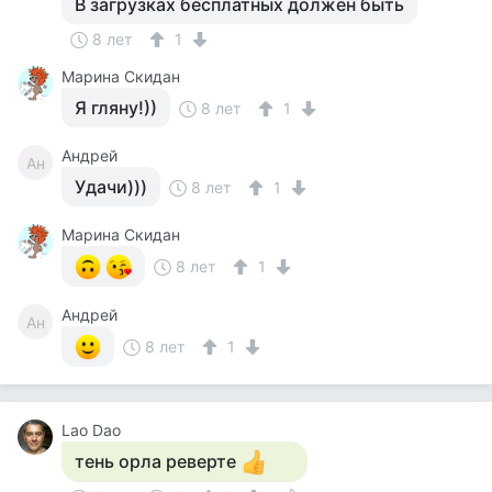
В загрузках бесплатных должен быть
8 лет
1
Марина Скидан
Я гляну!))
8 лет
1
Андрей
Ан
Удачи)))
8 лет
1
Марина Скидан
8 лет
1
Андрей
Ан
8 лет
1
Lao Dao
тень орла реверте