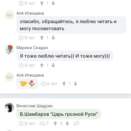
8 лет
1
Аля Илюшина
АИ
спасибо, обращайтесь, я люблю читать и
могу посоветовать
8 лет
1
Марина Скидан
Я тоже люблю читать)) И тоже могу)))
8 лет
1
Аля Илюшина
АИ
8 лет
1
Вячеслав Шадрин
В.Шамбаров "Царь грозной Руси"
8 лет
7
0