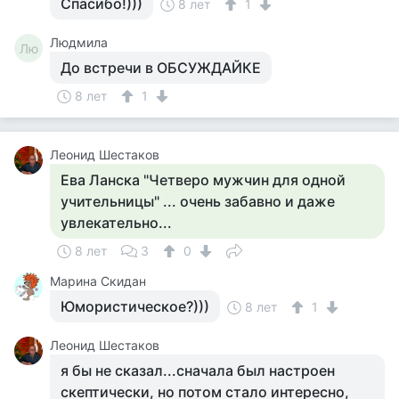
Спасибо!)))
8 лет
1
Людмила
Лю
До встречи в ОБСУЖДАЙКЕ
8 лет
1
Леонид Шестаков
Ева Ланска "Четверо мужчин для одной
учительницы" ... очень забавно и даже
увлекательно...
8 лет
3
0
Марина Скидан
Юмористическое?)))
8 лет
1
Леонид Шестаков
я бы не сказал...сначала был настроен
скептически, но потом стало интересно,