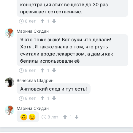
концетрация этих веществ до 30 раз
превышает естественные.
8 лет
1
Марина Скидан
Я это тоже знаю! Вот суки что делали!
Хотя..Я также знала о том, что ртуть
считали вроде лекарством, а дамы как
белилы использовали её
8 лет
1
Вячеслав Шадрин
Англовский след и тут есть!
8 лет
1
Марина Скидан
8 лет
1