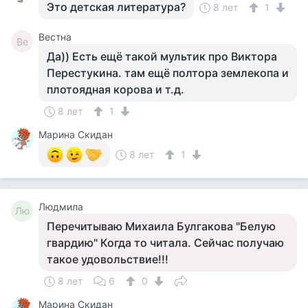
Это детская литература?
8 лет
1
Вестна
Ве
Да)) Есть ещё такой мультик про Виктора
Перестукина. там ещё полтора землекопа и
плотоядная корова и т.д.
8 лет
1
Марина Скидан
8 лет
1
Людмила
Лю
Перечитываю Михаила Булгакова "Белую
гвардию" Когда то читала. Сейчас получаю
такое удовольствие!!!
8 лет
6
0
Марина Скидан