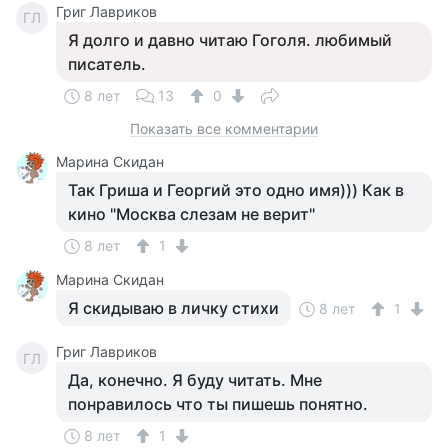
Григ Лавриков
ГЛ
Я долго и давно читаю Гоголя. любимый
писатель.
8 лет
13
0
Показать все комментарии
Марина Скидан
Так Гриша и Георгий это одно имя))) Как в
кино "Москва слезам не верит"
8 лет
1
Марина Скидан
Я скидываю в личку стихи
8 лет
1
Григ Лавриков
ГЛ
Да, конечно. Я буду читать. Мне
понравилось что ты пишешь понятно.
8 лет
1