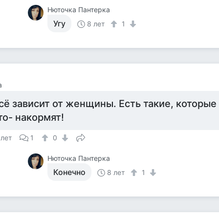
Нюточка Пантерка
Угу
8 лет
1
а
сё зависит от женщины. Есть такие, которые 
то- накормят!
 лет
1
0
Нюточка Пантерка
Конечно
8 лет
1