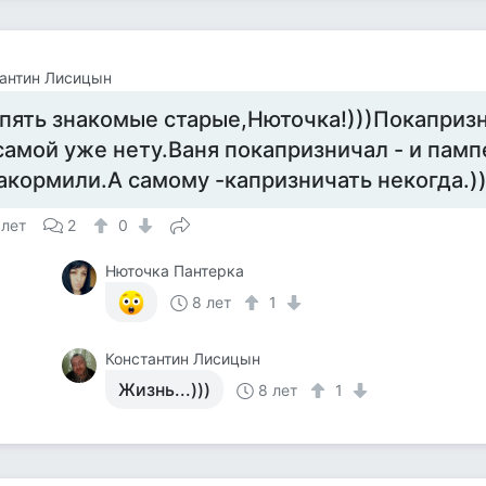
антин Лисицын
пять знакомые старые,Нюточка!)))Покаприз
самой уже нету.Ваня покапризничал - и пам
акормили.А самому -капризничать некогда.))
 лет
2
0
Нюточка Пантерка
8 лет
1
Константин Лисицын
Жизнь...)))
8 лет
1