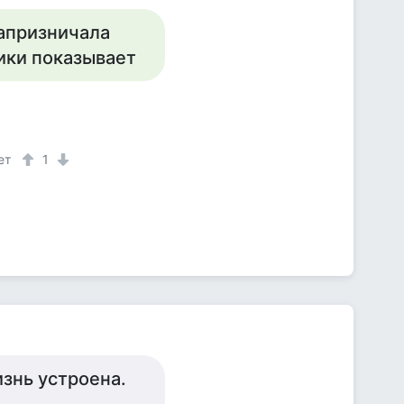
капризничала
рики показывает
ет
1
знь устроена.