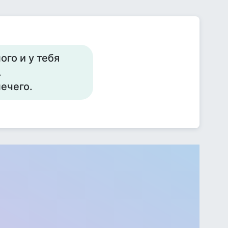
го и у тебя
.
ечего.