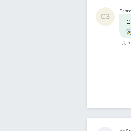
Серге
СЗ
С
8
Не Кт