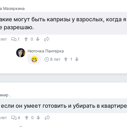
а Мазяркина
акие могут быть капризы у взрослых, когда я
е разрешаю.
 лет
1
0
Нюточка Пантерка
8 лет
1
мир .
 если он умеет готовить и убирать в квартире
 лет
4
0