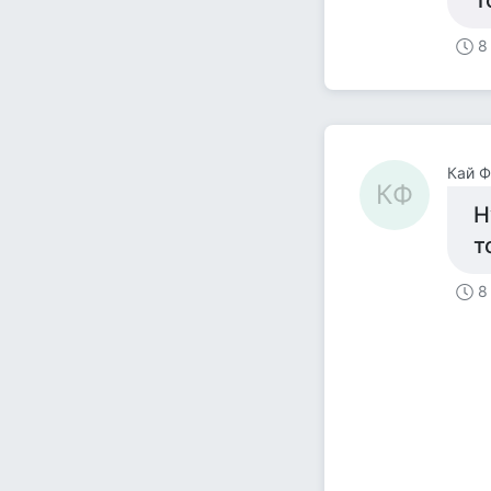
Т
8
Кай Ф
КФ
Н
т
8