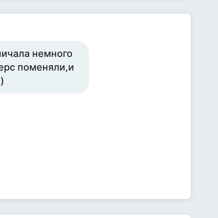
ничала немного
перс поменяли,и
)