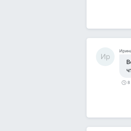
Ирин
Ир
В
ч
8