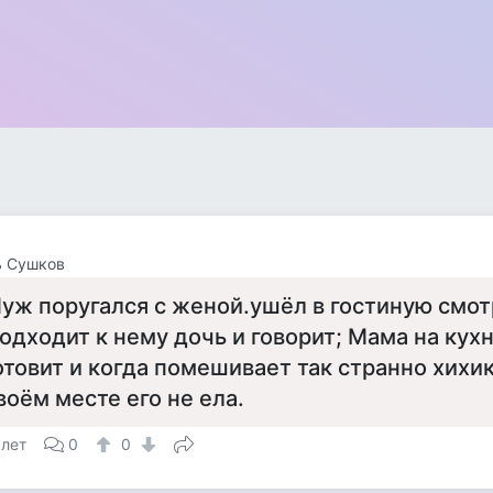
ь Сушков
уж поругался с женой.ушёл в гостиную смот
одходит к нему дочь и говорит; Мама на кух
отовит и когда помешивает так странно хихик
воём месте его не ела.
 лет
0
0