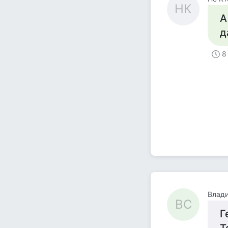
НК
А
д
8
Влад
ВС
Г