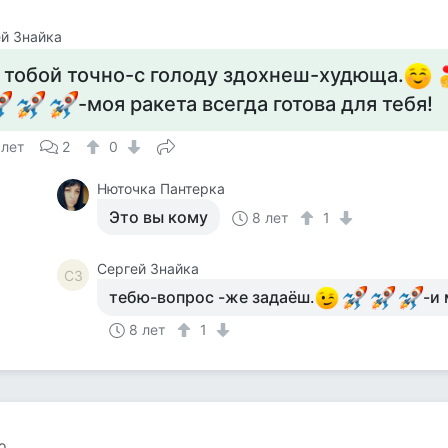
й Знайка
 тобой точно-с голоду здохнеш-худюща.
-моя ракета всегда готова для тебя!
 лет
2
0
Нюточка Пантерка
Это вы кому
8 лет
1
Сергей Знайка
СЗ
тебю-вопрос -же задаёш.
-и
8 лет
1
о