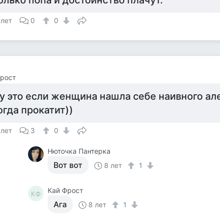
олько попа и достоинство плачут.
 лет
0
0
рост
у это если женщина нашла себе наивного але
огда прокатит))
 лет
3
0
Нюточка Пантерка
Вот вот
8 лет
1
Кай Фрост
КФ
Ага
8 лет
1