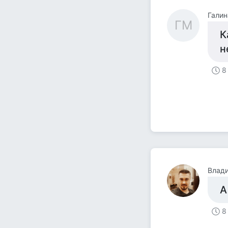
Галин
ГМ
К
н
8
Влади
А
8