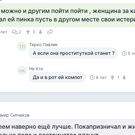
 можно и другим пойти пойти , женщина за 
ал ей пинка пусть в другом месте свои исте
 лет
2
0
Терко Павлик
ТП
А если она проституткой станет ?
8 л
Не Кто
НК
Да и в рот ей компот
8 лет
1
имир Ситников
еем наверно ещё лучше. Покапризничал и жи