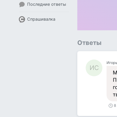
Последние ответы
Спрашивалка
Ответы
Игор
ИС
М
П
г
т
8