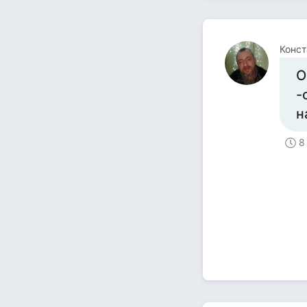
Конст
О
-
н
8