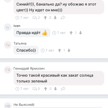
Синий!!)), банально да? ну обожаю я этот
цвет)) Ну идет он мне)))
7 лет
2
0
Ivan
Iv
Правда идёт
7 лет
1
Татьяна
Та
Спасибо))
7 лет
1
Геннадий Ярмолич
ГЯ
Точно такой красивый как закат солнца
только зеленый
7 лет
0
0
Не Выясняй)
НВ