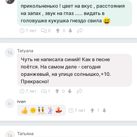
прикольненько ! цвет на вкус , расстояния
на запах , звук на глаз ..... видать в
головушке кукушка гнездо свила
7 лет
0
0
Tatyana
Ta
Чуть не написала синий! Как в песне
поётся. На самом деле - сегодня
оранжевый, на улице солнышко,+10.
Прекрасно!
7 лет
1
0
Ivan
Iv
7 лет
1
Татьяна
Та