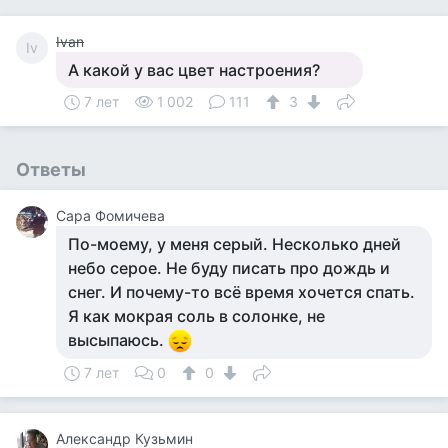
Ivan
Iv
А какой у вас цвет настроения?
7 лет
1 002
111
3
Ответы
Сара Фомичева
По-моему, у меня серый. Несколько дней
небо серое. Не буду писать про дождь и
снег. И почему-то всё время хочется спать.
Я как мокрая соль в солонке, не
высыпаюсь.
7 лет
0
0
Aлександр Кузьмин