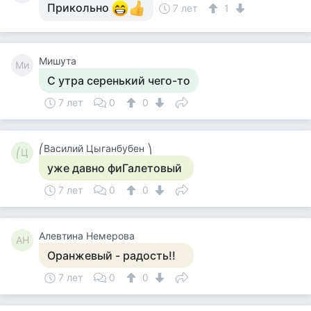
Прикольно
7 лет
1
Мишута
Ми
С утра серенький чего-то
7 лет
0
0
⎛Василий Цыганбубен ⎞
⎛Ц
уже давно фиГалетовый
7 лет
0
0
Алевтина Немерова
АН
Оранжевый - радость!!
7 лет
0
0