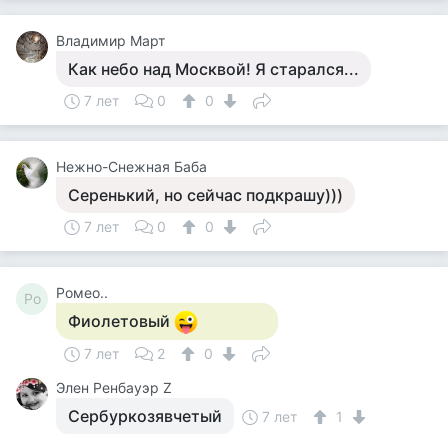
Владимир Март
Как небо над Москвой! Я старался...
7 лет
0
0
Нежно-Снежная Баба
Серенький, но сейчас подкрашу)))
7 лет
0
0
Ромео..
Ро
Фиолетовый
7 лет
2
0
Элен Ренбауэр Z
Сербуркозявчетый
7 лет
1