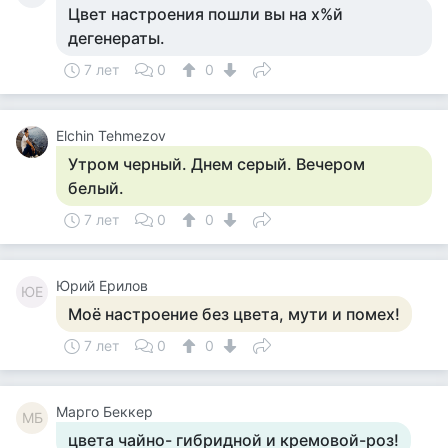
Цвет настроения пошли вы на х%й
дегенераты.
7 лет
0
0
Elchin Tehmezov
Утром черный. Днем серый. Вечером
белый.
7 лет
0
0
Юрий Ерилов
ЮЕ
Моё настроение без цвета, мути и помех!
7 лет
0
0
Mарго Беккер
MБ
цвета чайно- гибридной и кремовой-роз!