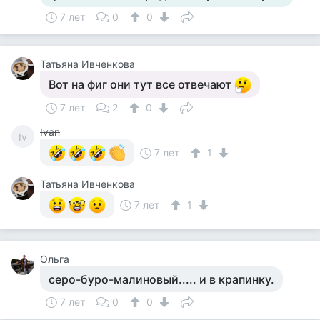
7 лет
0
0
Татьяна Ивченкова
Вот на фиг они тут все отвечают
7 лет
2
0
Ivan
Iv
7 лет
1
Татьяна Ивченкова
7 лет
1
Ольга
серо-буро-малиновый..... и в крапинку.
7 лет
0
0