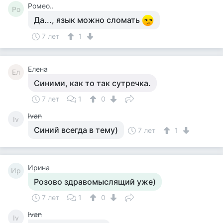
Ромео..
Ро
Да..., язык можно сломать
7 лет
1
Елена
Ел
Синими, как то так сутречка.
7 лет
1
0
Ivan
Iv
Синий всегда в тему)
7 лет
1
Ирина
Ир
Розово здравомыслящий уже)
7 лет
1
0
Ivan
Iv