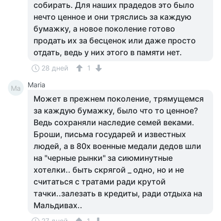
собирать. Для наших прадедов это было
нечто ценное и они тряслись за каждую
бумажку, а новое поколение готово
продать их за бесценок или даже просто
отдать, ведь у них этого в памяти нет.
28 дней
1
Maria
Ma
Может в прежнем поколение, трямущемся
за каждую бумажку, было что то ценное?
Ведь сохраняли наследие семей веками.
Броши, письма государей и известных
людей, а в 80х военные медали дедов шли
на "черные рынки" за сиюминутные
хотелки.. быть скрягой _ одно, но и не
считаться с тратами ради крутой
тачки..залезать в кредиты, ради отдыха на
Мальдивах..
27 дней
1