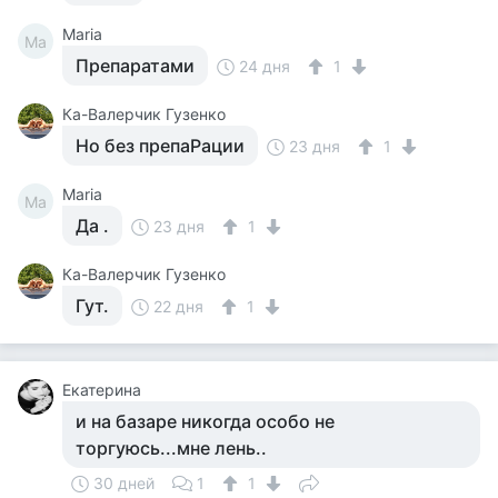
Maria
Ma
Препаратами
24 дня
1
Ка-Валерчик Гузенко
Но без препаРации
23 дня
1
Maria
Ma
Да .
23 дня
1
Ка-Валерчик Гузенко
Гут.
22 дня
1
Екатерина
и на базаре никогда особо не
торгуюсь...мне лень..
30 дней
1
1