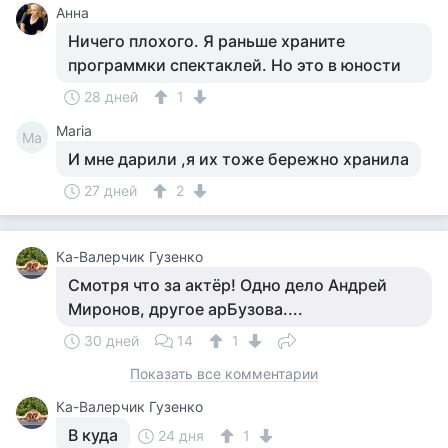
Анна
Ничего плохого. Я раньше храните
программки спектаклей. Но это в юности
28 дней
1
Maria
Ma
И мне дарили ,я их тоже бережно хранила
27 дней
2
Ка-Валерчик Гузенко
Смотря что за актёр! Одно дело Андрей
Миронов, другое арБузова....
30 дней
14
1
Показать все комментарии
Ка-Валерчик Гузенко
В куда
24 дня
1