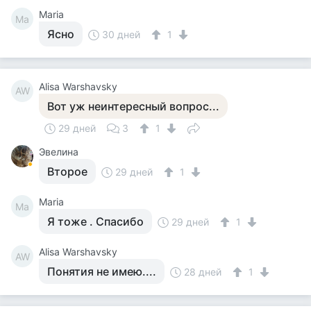
Maria
Ma
Ясно
30 дней
1
Alisa Warshavsky
AW
Вот уж неинтересный вопрос...
29 дней
3
1
Эвелина
Второе
29 дней
1
Maria
Ma
Я тоже . Спасибо
29 дней
1
Alisa Warshavsky
AW
Понятия не имею....
28 дней
1