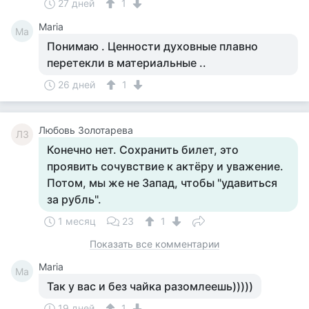
27 дней
1
Maria
Ma
Понимаю . Ценности духовные плавно
перетекли в материальные ..
26 дней
1
Любовь Золотарева
ЛЗ
Конечно нет. Сохранить билет, это
проявить сочувствие к актёру и уважение.
Потом, мы же не Запад, чтобы "удавиться
за рубль".
1 месяц
23
1
Показать все комментарии
Maria
Ma
Так у вас и без чайка разомлеешь)))))
19 дней
1