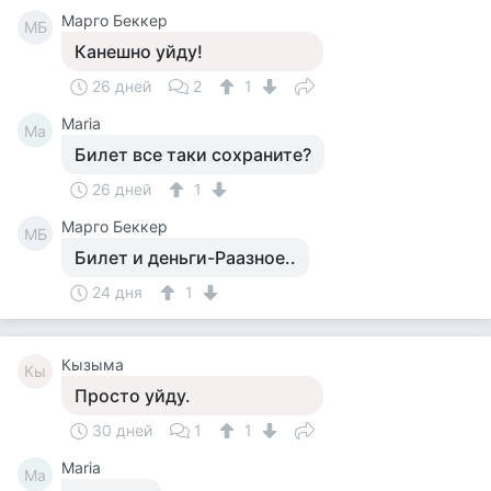
Марго Беккер
МБ
Канешно уйду!
26 дней
2
1
Maria
Ma
Билет все таки сохраните?
26 дней
1
Марго Беккер
МБ
Билет и деньги-Раазное..
24 дня
1
Кызыма
Кы
Просто уйду.
30 дней
1
1
Maria
Ma