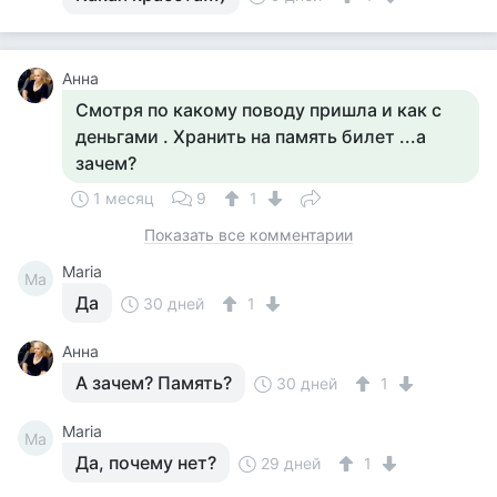
Анна
Смотря по какому поводу пришла и как с
деньгами . Хранить на память билет ...а
зачем?
1 месяц
9
1
Показать все комментарии
Maria
Ma
Да
30 дней
1
Анна
А зачем? Память?
30 дней
1
Maria
Ma
Да, почему нет?
29 дней
1