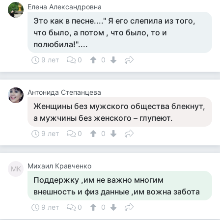
Елена Александровна
Это как в песне...." Я его слепила из того,
что было, а потом , что было, то и
полюбила!"....
9 лет
0
0
Антонида Степанцева
Женщины без мужского общества блекнут,
а мужчины без женского – глупеют.
9 лет
0
0
Михаил Кравченко
МК
Поддержку ,им не важно многим
внешность и физ данные ,им вожна забота
9 лет
0
0