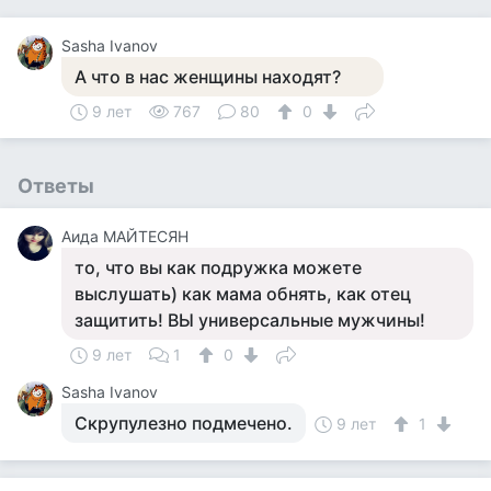
Sasha Ivanov
А что в нас женщины находят?
9 лет
767
80
0
Ответы
Аида МАЙТЕСЯН
то, что вы как подружка можете
выслушать) как мама обнять, как отец
защитить! ВЫ универсальные мужчины!
9 лет
1
0
Sasha Ivanov
Скрупулезно подмечено.
9 лет
1