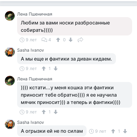
Лена Пшеничная
Любим за вами носки разбросанные
собирать)))))
9 лет
4
0
Sasha Ivanov
А мы еще и фантики за диван кидаем.
9 лет
1
Лена Пшеничная
)))) кстати...у меня кошка эти фантики
приносит тебе обратно)))) я ее научила
мячик приносит))) а теперь и фантики))))
9 лет
1
Sasha Ivanov
А огрызки ей не по силам
9 лет
1