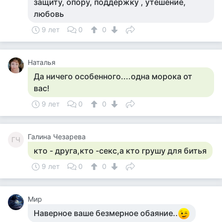
защиту, опору, поддержку , утешение,
любовь
9 лет
0
0
Наталья
Да ничего особенного....одна морока от
вас!
9 лет
0
0
Галина Чезарева
ГЧ
кто - друга,кто -секс,а кто грушу для битья
9 лет
0
0
Мир
Наверное ваше безмерное обаяние..