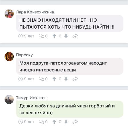
Лара Кривохижина
НЕ ЗНАЮ НАХОДЯТ ИЛИ НЕТ , НО
ПЫТАЮТСЯ ХОТЬ ЧТО НИБУДЬ НАЙТИ !!!
9 лет
0
0
Пареску
Моя подруга-патологоанатом находит
иногда интересные вещи
9 лет
0
0
Тимур Исхаков
Девки любят за длинный член горботый и
за левое яйцо)
9 лет
0
0