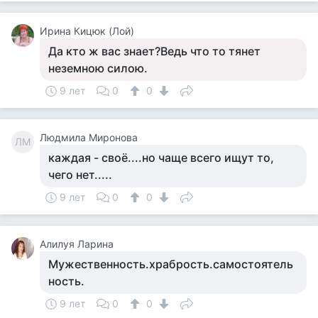
Ирина Кицюк (Лой)
Да кто ж вас знает?Ведь что то тянет
неземною силою.
9 лет
0
0
Людмила Миронова
ЛМ
каждая - своё....но чаще всего ищут то,
чего нет.....
9 лет
0
0
Алилуя Ларина
Мужественность.храбрость.самостоятель
ность.
9 лет
0
0