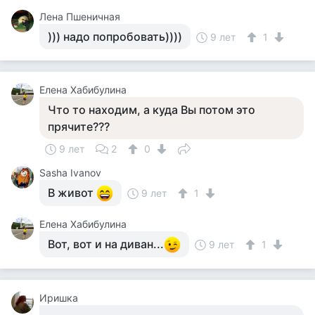
Лена Пшеничная
))) надо попробовать))))
9 лет
1
Елена Хабибулина
Что то находим, а куда Вы потом это
прячите???
9 лет
2
0
Sasha Ivanov
В живот
9 лет
1
Елена Хабибулина
Вот, вот и на диван...
9 лет
1
Иришка