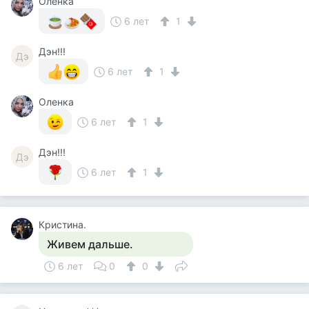
Оленка
6 лет
1
Дэн!!!
Дэ
6 лет
1
Оленка
6 лет
1
Дэн!!!
Дэ
6 лет
1
Кристина.
Живем дальше.
6 лет
0
0