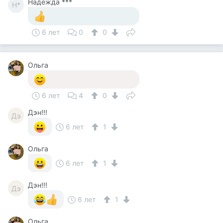
Надежда ***
Н*
6 лет
0
0
Ольга
6 лет
4
0
Дэн!!!
Дэ
6 лет
1
Ольга
6 лет
1
Дэн!!!
Дэ
6 лет
1
Ольга