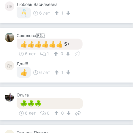
Любовь Васильевна
ЛВ
6 лет
1
Соколова🇷🇺
5+
6 лет
1
0
Дэн!!!
Дэ
6 лет
1
Ольга
6 лет
0
0
Татьяна Плохих