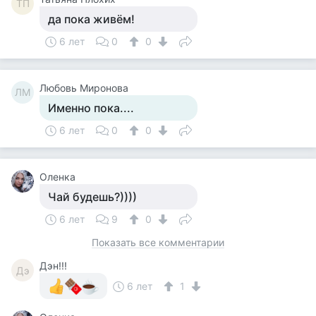
ТП
да пока живём!
6 лет
0
0
Любовь Миронова
ЛМ
Именно пока....
6 лет
0
0
Оленка
Чай будешь?))))
6 лет
9
0
Показать все комментарии
Дэн!!!
Дэ
6 лет
1