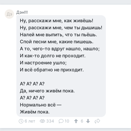
Дэн!!!
Дэ
Ну, расскажи мне, как живёшь!
Ну, расскажи мне, чем ты дышишь!
Налей мне выпить, что ты пьёшь.
Спой песни мне, какие пишешь.
А то, чего-то вдруг нашло, нашло;
И как-то долго не проходит.
И настроение ушло;
И всё обратно не приходит.
А? А? А? А?
Да, ничего живём пока.
А? А? А? А?
Нормально всё —
Живём пока.
6 лет
334
10
6