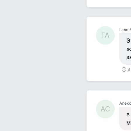
Галя 
ГА
Э
ж
з
8
Алек
АС
в
м