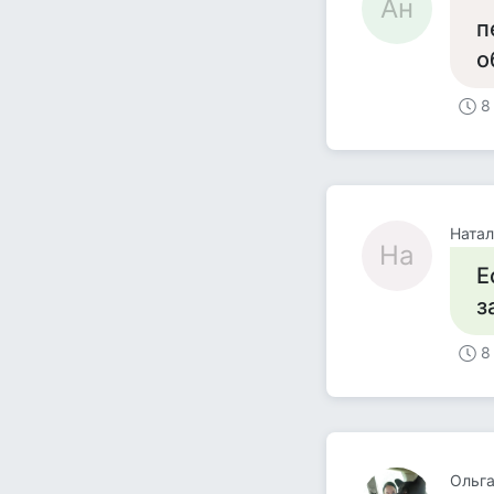
Ан
п
о
8
Натал
На
Е
за
8
Ольга