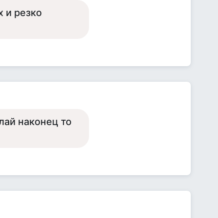
х и резко
лай наконец то