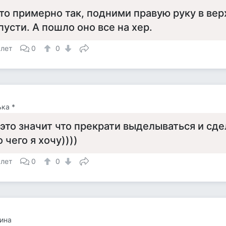
то примерно так, подними правую руку в вер
пусти. А пошло оно все на хер.
 лет
0
0
ка *
 это значит что прекрати выделываться и сде
о чего я хочу))))
 лет
0
0
ина