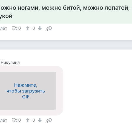
ожно ногами, можно битой, можно лопатой, 
укой
 лет
0
0
 Никулина
Нажмите,
чтобы загрузить
GIF
 лет
0
0