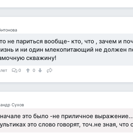
Антонова
то не париться вообще- кто, что , зачем и по
изнь и ни один млекопитающий не должен п
амочную скважину!
 лет
0
0
сандр Сухов
 начале это было -не приличное выражение...
ультиках это слово говорят, точ.не зная, что 