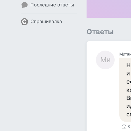
Последние ответы
Спрашивалка
Ответы
Митя
Ми
Н
и
е
к
В
и
с
8