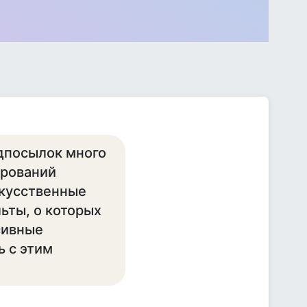
едпосылок много
ерований
скусственные
ьты, о которых
сивные
ь с этим