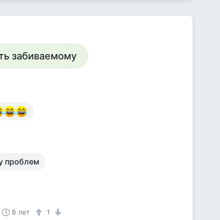
шать забиваемому
чу проблем
8 лет
1