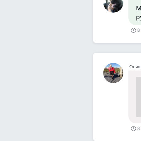
М
р
8
Юлия
8