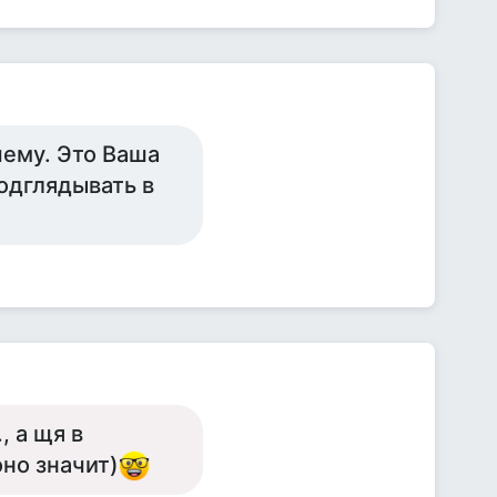
чему. Это Ваша
одглядывать в
, а щя в
оно значит)