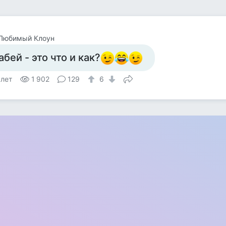
 Любимый Клоун
абей - это что и как?
 лет
1 902
129
6