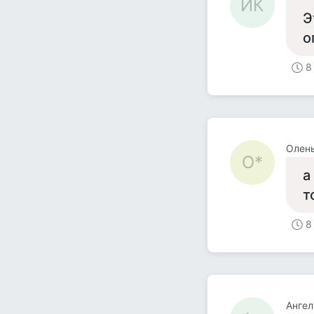
ИК
Э
о
8
Олень
О*
а
т
8
Ангел