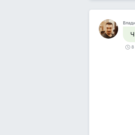
Влади
Ч
8