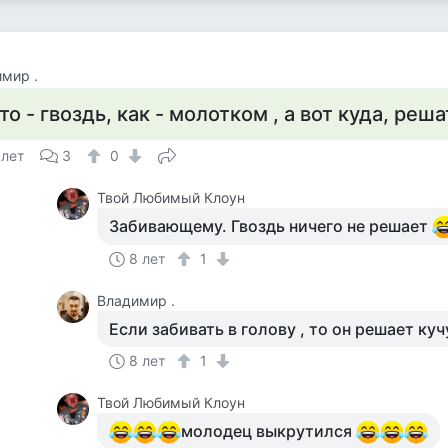
мир .
то - гвоздь, как - молотком , а вот куда, ре
 лет
3
0
Твой Любимый Клоун
Забивающему. Гвоздь ничего не решает
8 лет
1
Владимир .
Если забивать в голову , то он решает ку
8 лет
1
Твой Любимый Клоун
молодец выкрутился