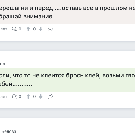
ерешагни и перед ....оставь все в прошлом 
бращай внимание
 лет
0
0
ья
сли, что то не клеится брось клей, возьми гво
бей...........
 лет
0
0
 Белова