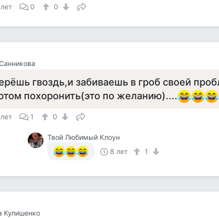
 лет
0
0
Санникова
ерёшь гвоздь,и забиваешь в гроб своей про
отом похоронить(это по желанию)....
 лет
1
0
Твой Любимый Клоун
8 лет
1
а Кулишенко