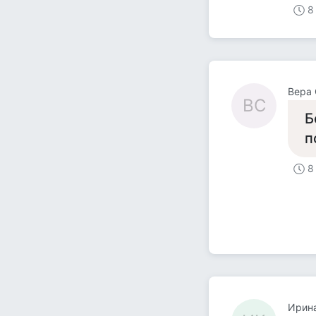
8
Вера 
ВС
Б
п
8
Ирин