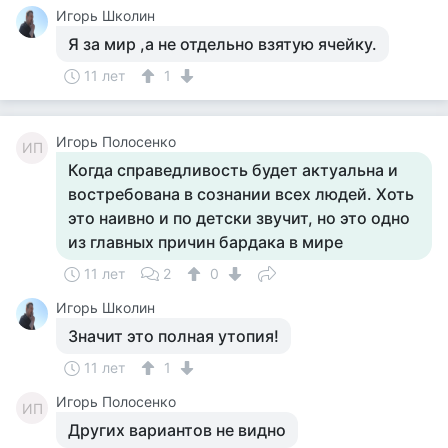
Игорь Школин
Я за мир ,а не отдельно взятую ячейку.
11 лет
1
Игорь Полосенко
ИП
Когда справедливость будет актуальна и
востребована в сознании всех людей. Хоть
это наивно и по детски звучит, но это одно
из главных причин бардака в мире
11 лет
2
0
Игорь Школин
Значит это полная утопия!
11 лет
1
Игорь Полосенко
ИП
Других вариантов не видно