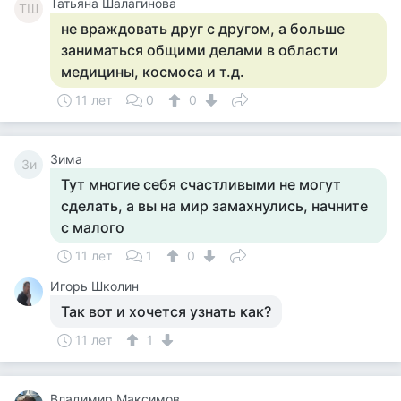
Татьяна Шалагинова
ТШ
не враждовать друг с другом, а больше
заниматься общими делами в области
медицины, космоса и т.д.
11 лет
0
0
Зима
Зи
Тут многие себя счастливыми не могут
сделать, а вы на мир замахнулись, начните
с малого
11 лет
1
0
Игорь Школин
Так вот и хочется узнать как?
11 лет
1
Владимир Максимов