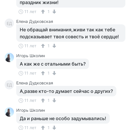
праздник жизни!
11 лет
1
Елена Дудковская
ЕД
Не обращай внимания,живи так как тебе
подсказывает твоя совесть и твоё сердце!
11 лет
1
Игорь Школин
А как же с отальными быть?
11 лет
1
Елена Дудковская
ЕД
А,разве кто-то думает сейчас о других?
11 лет
1
Игорь Школин
Да и раньше не особо задумывались!
11 лет
1