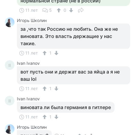
нормальной стране (не в россии)
11 лет
5
0
Игорь Школин
за ,что так Россию не любить. Она же не
виновата. Это власть держащие у нас
такие.
11 лет
1
Ivan Ivanov
II
вот пусть они и держат вас за яйца а я не
ваш lol
11 лет
1
Ivan Ivanov
II
виновата ли была германия в гитлере
11 лет
1
Игорь Школин