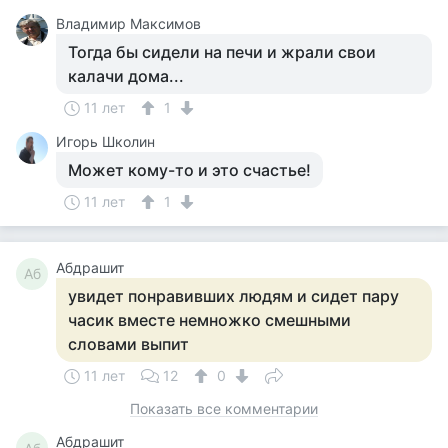
Владимир Максимов
Тогда бы сидели на печи и жрали свои
калачи дома...
11 лет
1
Игорь Школин
Может кому-то и это счастье!
11 лет
1
Абдрашит
Аб
увидет понравивших людям и сидет пару
часик вместе немножко смешными
словами выпит
11 лет
12
0
Показать все комментарии
Абдрашит