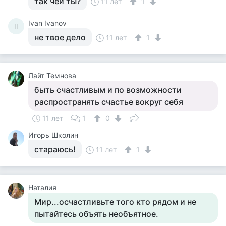
так чей ты?
11 лет
1
Ivan Ivanov
II
не твое дело
11 лет
1
Лайт Темнова
быть счастливым и по возможности
распространять счастье вокруг себя
11 лет
1
0
Игорь Школин
стараюсь!
11 лет
1
Наталия
Мир...осчастливьте того кто рядом и не
пытайтесь объять необъятное.