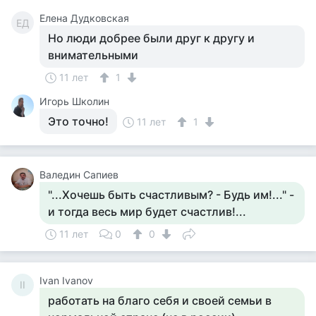
Елена Дудковская
ЕД
Но люди добрее были друг к другу и
внимательными
11 лет
1
Игорь Школин
Это точно!
11 лет
1
Валедин Сапиев
"...Хочешь быть счастливым? - Будь им!..." -
и тогда весь мир будет счастлив!...
11 лет
0
0
Ivan Ivanov
II
работать на благо себя и своей семьи в