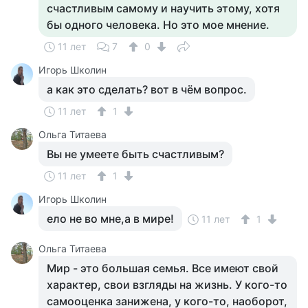
счастливым самому и научить этому, хотя
бы одного человека. Но это мое мнение.
11 лет
7
0
Игорь Школин
а как это сделать? вот в чём вопрос.
11 лет
1
Ольга Титаева
Вы не умеете быть счастливым?
11 лет
1
Игорь Школин
ело не во мне,а в мире!
11 лет
1
Ольга Титаева
Мир - это большая семья. Все имеют свой
характер, свои взгляды на жизнь. У кого-то
самооценка занижена, у кого-то, наоборот,