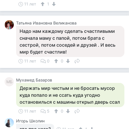
11 лет
1
Татьяна Ивановна Великанова
Надо нам каждому сделать счастливыми
сначала маму с папой, потом брата с
сестрой, потом соседей и друзей . И весь
мир будет счастлив!
11 лет
0
0
Мухамед Базаров
МБ
Держать мир чистым и не бросать мусор
куда попало и не ссать куда угодно
остановилься с машины открыл дверь ссал
11 лет
5
0
Игорь Школин