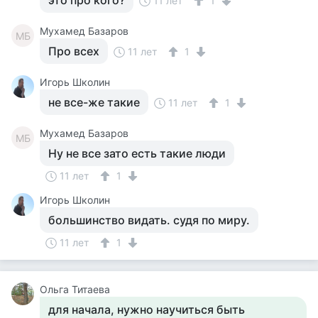
это про кого?
11 лет
1
Мухамед Базаров
МБ
Про всех
11 лет
1
Игорь Школин
не все-же такие
11 лет
1
Мухамед Базаров
МБ
Ну не все зато есть такие люди
11 лет
1
Игорь Школин
большинство видать. судя по миру.
11 лет
1
Ольга Титаева
для начала, нужно научиться быть