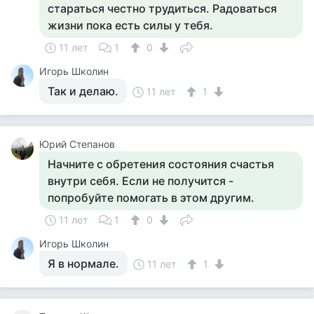
стараться честно трудиться. Радоваться
жизни пока есть силы у тебя.
11 лет
1
0
Игорь Школин
Так и делаю.
11 лет
1
Юрий Степанов
Начните с обретения состояния счастья
внутри себя. Если не получится -
попробуйте помогать в этом другим.
11 лет
1
0
Игорь Школин
Я в нормале.
11 лет
1