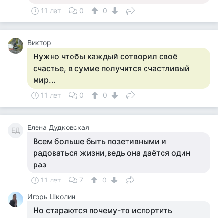
11 лет
0
0
Виктор
Нужно чтобы каждый сотворил своё
счастье, в сумме получится счастливый
мир...
11 лет
0
0
Елена Дудковская
ЕД
Всем больше быть позетивными и
радоваться жизни,ведь она даётся один
раз
11 лет
7
0
Игорь Школин
Но стараются почему-то испортить