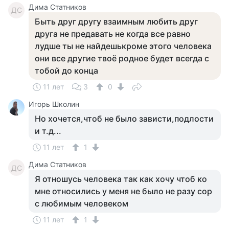
Дима Статников
ДС
Быть друг другу взаимным любить друг
друга не предавать не когда все равно
лудше ты не найдешькроме этого человека
они все другие твоё родное будет всегда с
тобой до конца
11 лет
3
0
Игорь Школин
Но хочется,чтоб не было зависти,подлости
и т.д...
11 лет
1
Дима Статников
ДС
Я отношусь человека так как хочу чтоб ко
мне относились у меня не было не разу сор
с любимым человеком
11 лет
1