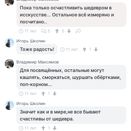
Пока только осчастливить шедевром в
исскусстве... Остальное всё измеряно и
посчитано..
11 лет
5
0
Игорь Школин
Тоже радость!
11 лет
1
Владимир Максимов
Для посвящённых, остальные могут
кашлять, сморкаться, шуршать обёртками,
поп-корном...
11 лет
1
Игорь Школин
Значит как и в мире,не все бывают
счастливы от шедевра.
11 лет
1