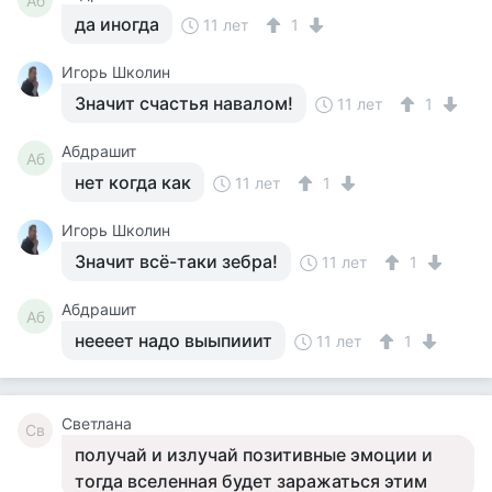
Аб
да иногда
11 лет
1
Игорь Школин
Значит счастья навалом!
11 лет
1
Абдрашит
Аб
нет когда как
11 лет
1
Игорь Школин
Значит всё-таки зебра!
11 лет
1
Абдрашит
Аб
неееет надо выыпииит
11 лет
1
Светлана
Св
получай и излучай позитивные эмоции и
тогда вселенная будет заражаться этим