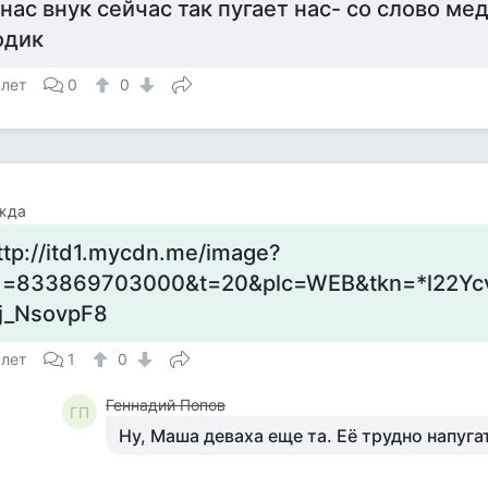
 нас внук сейчас так пугает нас- со слово ме
одик
 лет
0
0
жда
ttp://itd1.mycdn.me/image?
d=833869703000&t=20&plc=WEB&tkn=*l22Y
j_NsovpF8
 лет
1
0
Геннадий Попов
ГП
Ну, Маша деваха еще та. Её трудно напуга