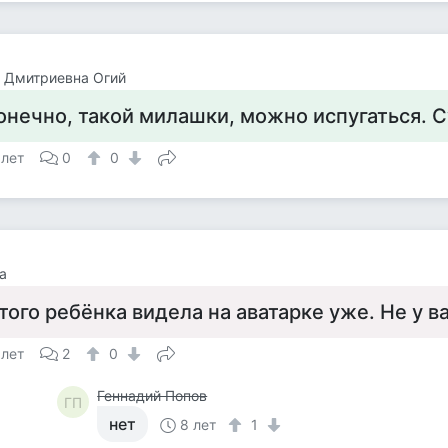
 Дмитриевна Огий
онечно, такой милашки, можно испугаться. С
 лет
0
0
а
того ребёнка видела на аватарке уже. Не у в
 лет
2
0
Геннадий Попов
ГП
нет
8 лет
1