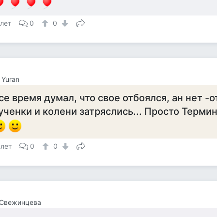
 лет
0
0
Yuran
се время думал, что свое отбоялся, ан нет -о
ученки и колени затряслись... Просто Терминатор
 лет
0
0
 Свежинцева