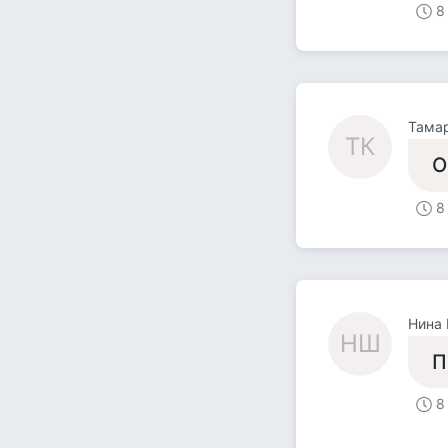
8
Тама
ТК
О
8
Нина
НШ
П
8