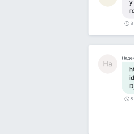
у
г
8
Наде
На
h
i
D
8