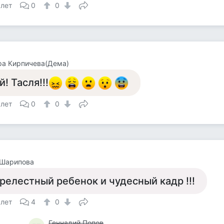
 лет
0
0
ра Кирпичева(Дема)
й! Тасля!!!
 лет
0
0
 Шарипова
релестный ребенок и чудесный кадр !!!
 лет
4
0
Геннадий Попов