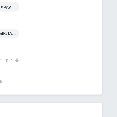
виду ...
ЫКЛА...
ет
1