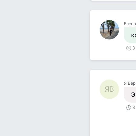
Елена
к
8
Я Вер
ЯВ
Э
8