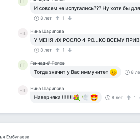
ГП
И совсем не испугались??? Ну хотя бы для 
8 лет
1
Нина Шарипова
НШ
У МЕНЯ ИХ РОСЛО 4-РО...КО ВСЕМУ ПРИВ
8 лет
1
Геннадий Попов
ГП
Тогда значит у Вас иммунитет
8 л
Нина Шарипова
НШ
Наверняка !!!!!!!
8 лет
1
ья Ембулаева