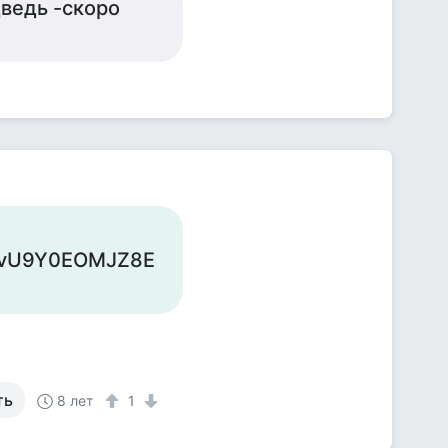
дведь -скоро
cvU9Y0EOMJZ8E
ть
8 лет
1