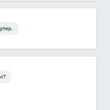
упер.
ас?