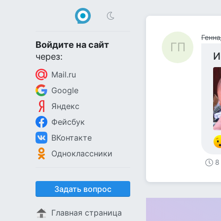
Генна
Войдите на сайт
ГП
И
через:
Mail.ru
Google
Яндекс
Фейсбук
ВКонтакте
Одноклассники
8
Задать вопрос
Главная страница