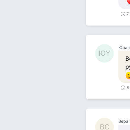
7
Юран 
ЮY
В
р
8
Вера
ВС