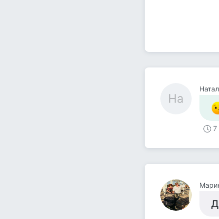
Натал
На
7
Мари
Д