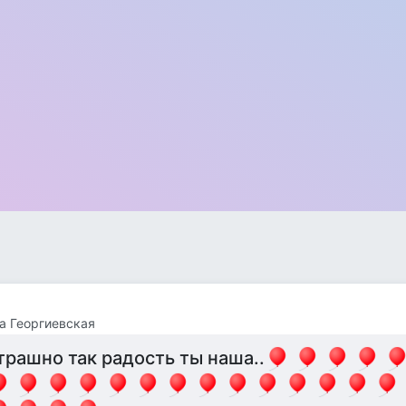
а Георгиевская
трашно так радость ты наша..