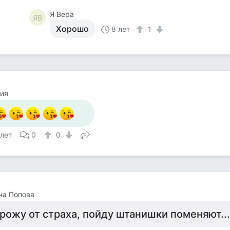
Я Вера
ЯВ
Хорошо
8 лет
1
ия
 лет
0
0
на Попова
рожу от страха, пойду штанишки поменяют...