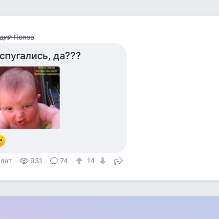
дий Попов
спугались, да???
 лет
931
74
14