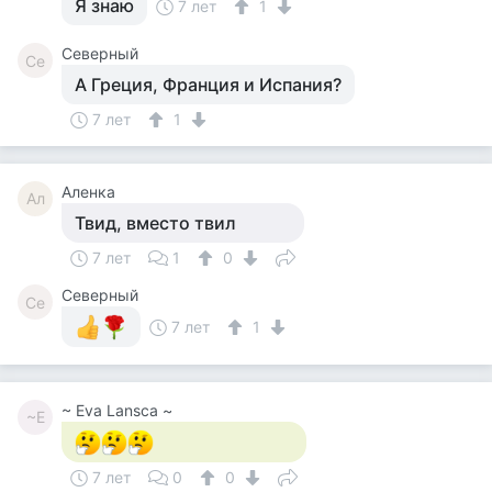
Я знаю
7 лет
1
Северный
Се
А Греция, Франция и Испания?
7 лет
1
Аленка
Ал
Твид, вместо твил
7 лет
1
0
Северный
Се
7 лет
1
~ Eva Lansca ~
~E
7 лет
0
0