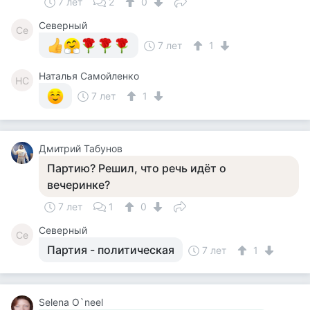
7 лет
2
0
Северный
Се
7 лет
1
Наталья Самойленко
НС
7 лет
1
Дмитрий Табунов
Партию? Решил, что речь идёт о
вечеринке?
7 лет
1
0
Северный
Се
Партия - политическая
7 лет
1
Selena O`neel