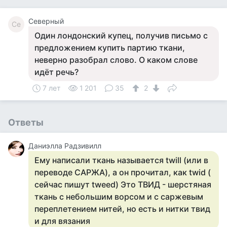
Северный
Се
Один лондонский купец, получив письмо с
предложением купить партию ткани,
неверно разобрал слово. О каком слове
идёт речь?
7 лет
1 201
35
2
Ответы
Даниэлла Радзивилл
Ему написали ткань называется twill (или в
переводе САРЖА), а он прочитал, как twid (
сейчас пишут tweed) Это ТВИД - шерстяная
ткань с небольшим ворсом и с саржевым
переплетением нитей, но есть и нитки твид
и для вязания