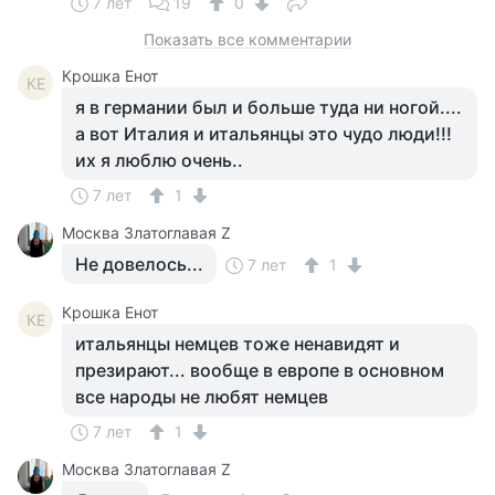
7 лет
19
0
Показать все комментарии
Крошка Енот
КЕ
я в германии был и больше туда ни ногой....
а вот Италия и итальянцы это чудо люди!!!
их я люблю очень..
7 лет
1
Москва Златоглавая Z
Не довелось...
7 лет
1
Крошка Енот
КЕ
итальянцы немцев тоже ненавидят и
презирают... вообще в европе в основном
все народы не любят немцев
7 лет
1
Москва Златоглавая Z