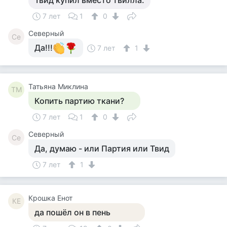
Твид купил вместо твилла.
7 лет
1
0
Северный
Се
Да!!!
7 лет
1
Татьяна Миклина
ТМ
Копить партию ткани?
7 лет
1
0
Северный
Се
Да, думаю - или Партия или Твид
7 лет
1
Крошка Енот
КЕ
да пошёл он в пень