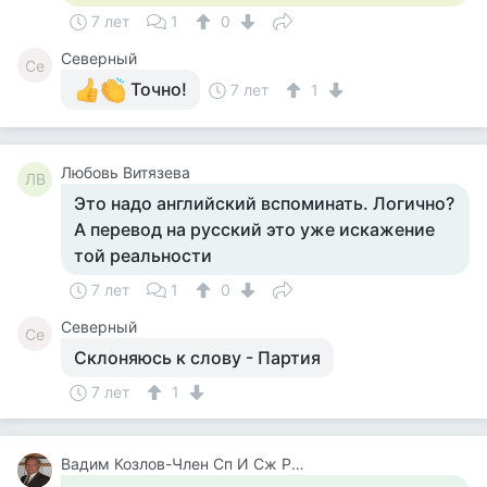
7 лет
1
0
Северный
Се
Точно!
7 лет
1
Любовь Витязева
ЛВ
Это надо английский вспоминать. Логично?
А перевод на русский это уже искажение
той реальности
7 лет
1
0
Северный
Се
Склоняюсь к слову - Партия
7 лет
1
Вадим Козлов-Член Сп И Сж России.будут Вопросы -Звоните 8 926 571 18 95