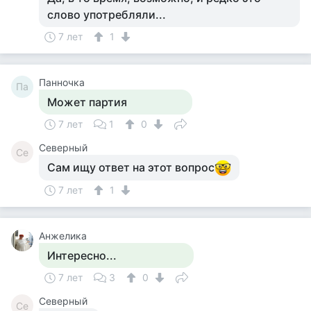
слово употребляли...
7 лет
1
Панночка
Па
Может партия
7 лет
1
0
Северный
Се
Сам ищу ответ на этот вопрос
7 лет
1
Анжелика
Интересно...
7 лет
3
0
Северный
Се