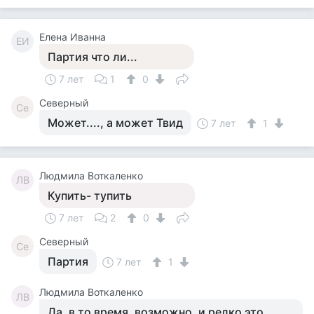
Елена Иванна
ЕИ
Партия что ли...
7 лет
1
0
Северный
Се
Может...., а может Твид
7 лет
1
Людмила Воткаленко
ЛВ
Купить- тупить
7 лет
2
0
Северный
Се
Партия
7 лет
1
Людмила Воткаленко
ЛВ
Да, в то время, возможно, и редко это