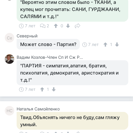
"Вероятно этим словом было - ТКАНИ, а
купец мог прочитать: САНИ, ГУРДЖААНИ,
САЛЯМИ и т.д.!"
7 лет
2
0
Северный
Се
Может слово - Партия?
7 лет
1
Вадим Козлов-Член Сп И Сж России.будут Вопросы -Звоните 8 926 571 18 95
"ПАРТИЯ - симпатия,апатия, братия,
психопатия, демократия, аристократия и
т.д.!"
7 лет
1
Наталья Самойленко
НС
Твид.Объяснять ничего не буду,сам гляжу
умный.