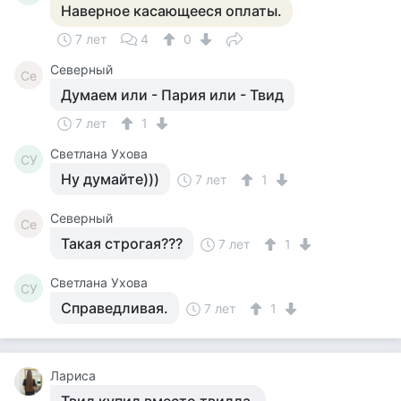
Наверное касающееся оплаты.
7 лет
4
0
Северный
Се
Думаем или - Пария или - Твид
7 лет
1
Светлана Ухова
СУ
Ну думайте)))
7 лет
1
Северный
Се
Такая строгая???
7 лет
1
Светлана Ухова
СУ
Справедливая.
7 лет
1
Лариса