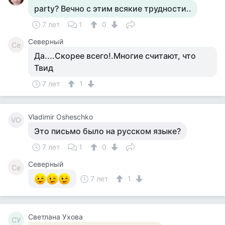
party? Вечно с этим всякие трудности..
7 лет
1
0
Северный
Се
Да....Скорее всего!.Многие считают, что
Твид
7 лет
1
Vladimir Osheschko
VO
Это письмо было на русском языке?
7 лет
1
0
Северный
Се
7 лет
1
Светлана Ухова
СУ