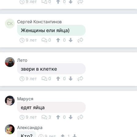
9 лет
0
0
Сергей Константинов
СК
Женщины ели яйца)
9 лет
0
0
Лето
звери в клетке
9 лет
0
0
Маруся
едят яйца
9 лет
3
0
Александра
Кто?
9 лет
1