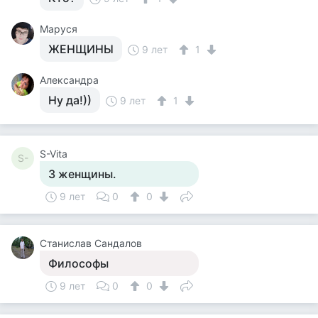
Маруся
ЖЕНЩИНЫ
9 лет
1
Александра
Ну да!))
9 лет
1
S-Vita
S-
3 женщины.
9 лет
0
0
Станислав Сандалов
Философы
9 лет
0
0