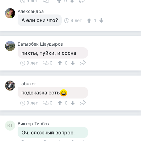
9 лет
1
0
Александра
А ели они что?
9 лет
1
Батырбек Шаудыров
пихты, туйки, и сосна
9 лет
0
0
...abuzer ...
подсказка есть
9 лет
0
0
Виктор Тирбах
ВТ
Оч. сложный вопрос.