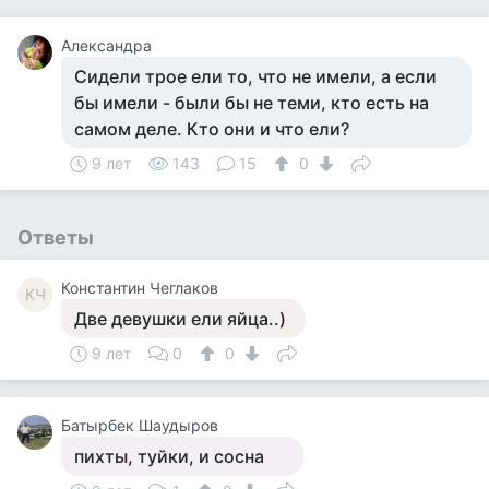
Александра
Сидели трое ели то, что не имели, а если
бы имели - были бы не теми, кто есть на
самом деле. Кто они и что ели?
9 лет
143
15
0
Ответы
Константин Чеглаков
КЧ
Две девушки ели яйца..)
9 лет
0
0
Батырбек Шаудыров
пихты, туйки, и сосна