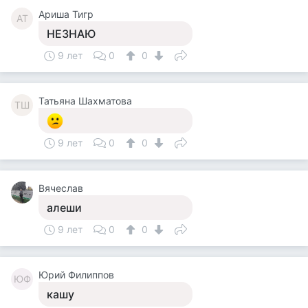
Ариша Тигр
АТ
НЕЗНАЮ
9 лет
0
0
Татьяна Шахматова
ТШ
9 лет
0
0
Вячеслав
алеши
9 лет
0
0
Юрий Филиппов
ЮФ
кашу