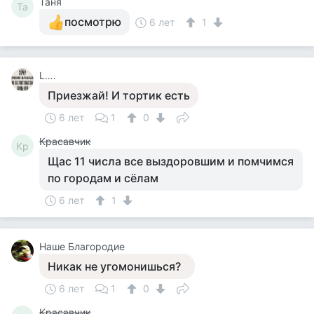
Таня
Та
посмотрю
6 лет
1
L….
Приезжай! И тортик есть
6 лет
1
0
Красавчик
Кр
Щас 11 числа все выздоровшим и помчимся
по городам и сёлам
6 лет
1
Наше Благородие
Никак не угомонишься?
6 лет
1
0
Красавчик