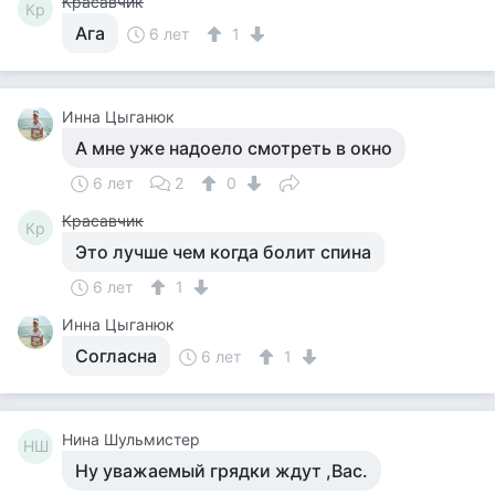
Красавчик
Кр
Ага
6 лет
1
Инна Цыганюк
А мне уже надоело смотреть в окно
6 лет
2
0
Красавчик
Кр
Это лучше чем когда болит спина
6 лет
1
Инна Цыганюк
Согласна
6 лет
1
Нина Шульмистер
НШ
Ну уважаемый грядки ждут ,Вас.