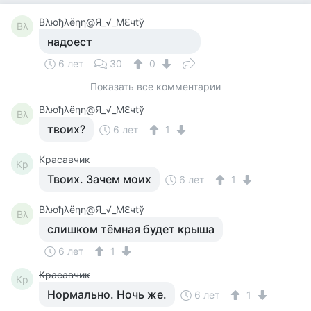
Βλюђλёηη@Я_√_Мℇчtў
Βλ
надоест
6 лет
30
0
Показать все комментарии
Βλюђλёηη@Я_√_Мℇчtў
Βλ
твоих?
6 лет
1
Красавчик
Кр
Твоих. Зачем моих
6 лет
1
Βλюђλёηη@Я_√_Мℇчtў
Βλ
слишком тёмная будет крыша
6 лет
1
Красавчик
Кр
Нормально. Ночь же.
6 лет
1