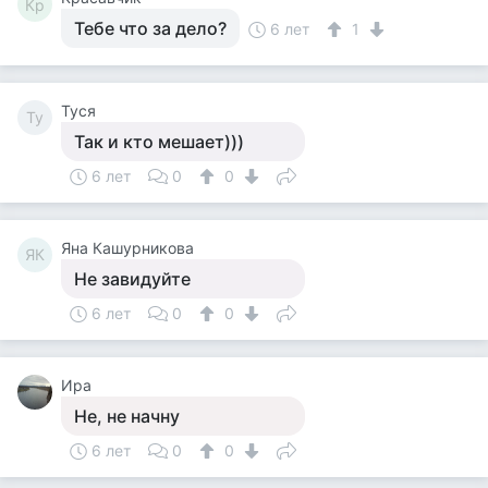
Кр
Тебе что за дело?
6 лет
1
Tycя
Ty
Так и кто мешает)))
6 лет
0
0
Яна Кашурникова
ЯК
Не завидуйте
6 лет
0
0
Ира
Не, не начну
6 лет
0
0