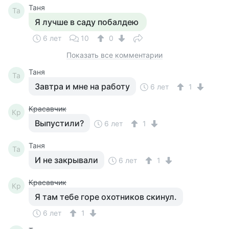
Таня
Та
Я лучше в саду побалдею
6 лет
10
0
Показать все комментарии
Таня
Та
Завтра и мне на работу
6 лет
1
Красавчик
Кр
Выпустили?
6 лет
1
Таня
Та
И не закрывали
6 лет
1
Красавчик
Кр
Я там тебе горе охотников скинул.
6 лет
1