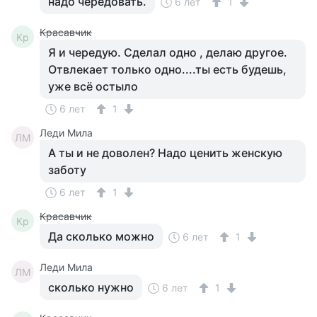
надо чередовать.
6 лет
1
Красавчик
Кр
Я и чередую. Сделал одно , делаю другое.
Отвлекает только одно....ты есть будешь,
уже всё остыло
6 лет
1
Леди Мила
ЛМ
А ты и не доволен? Надо ценить женскую
заботу
6 лет
1
Красавчик
Кр
Да сколько можно
6 лет
1
Леди Мила
ЛМ
сколько нужно
6 лет
1