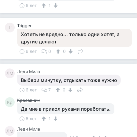
6 лет
1
Trigger
Tr
Хотеть не вредно... только одни хотят, а
другие делают
6 лет
0
0
Леди Мила
ЛМ
Выбери минутку, отдыхать тоже нужно
6 лет
7
0
Красавчик
Кр
Да мне в прикол руками поработать.
6 лет
1
Леди Мила
ЛМ