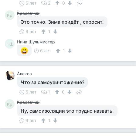
6 лет
2
0
Красавчик
Кр
Это точно. Зима придёт , спросит.
6 лет
1
Нина Шульмистер
НШ
6 лет
1
Алекса
Что за самоуеичтожение?
6 лет
1
0
Красавчик
Кр
Ну, самоизоляции это трудно назвать.
6 лет
1