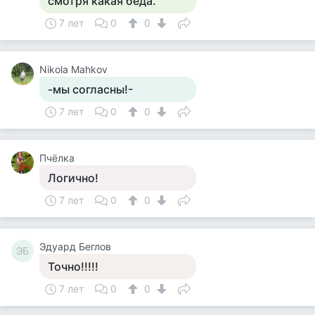
смотря какая беда.
7 лет
0
0
Nikola Mahkov
-мы согласны!-
7 лет
0
0
Пчёлка
Логично!
7 лет
0
0
Эдуард Беглов
ЭБ
Точно!!!!!
7 лет
0
0