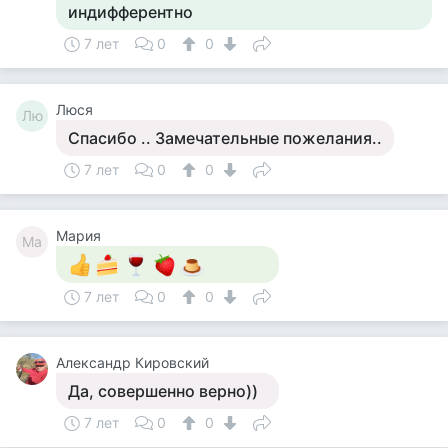
индифферентно
7 лет
0
0
Люся
Лю
Спасибо .. Замечательные пожелания..
7 лет
0
0
Мария
Ма
7 лет
0
0
Александр Кировский
Да, совершенно верно))
7 лет
0
0