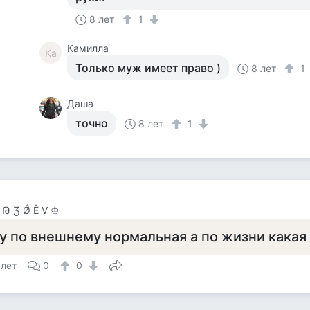
8 лет
1
Камилла
Ка
Только муж имеет право )
8 лет
1
Даша
точно
8 лет
1
Թ Ʒ Ǿ Ê V ♔
у по внешнему нормальная а по жизни какая 
 лет
0
0