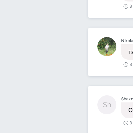
8
Nikol
т
8
Shax
Sh
О
8