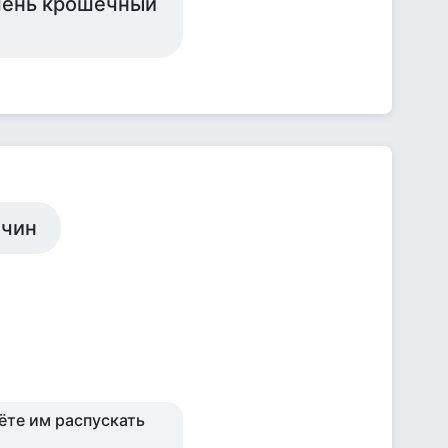
 очень крошечный
жчин
ёте им распускать