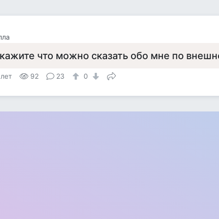
лла
кажите что можно сказать обо мне по внешн
 лет
92
23
0