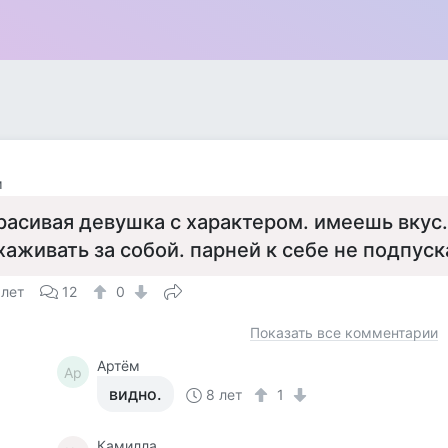
м
расивая девушка с характером. имеешь вкус
хаживать за собой. парней к себе не подпус
 лет
12
0
Показать все комментарии
Артём
Ар
видно.
8 лет
1
Камилла