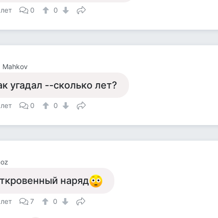
 лет
0
0
a Mahkov
ак угадал --сколько лет?
 лет
0
0
noz
ткровенный наряд
 лет
7
0