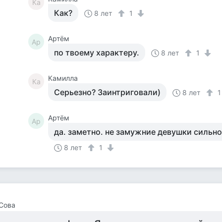
Ка
Как?
8 лет
1
Артём
Ар
по твоему характеру.
8 лет
1
Камилла
Ка
Серьезно? Заинтриговали)
8 лет
Артём
Ар
да. заметно. не замужние девушки сильно
8 лет
1
Сова