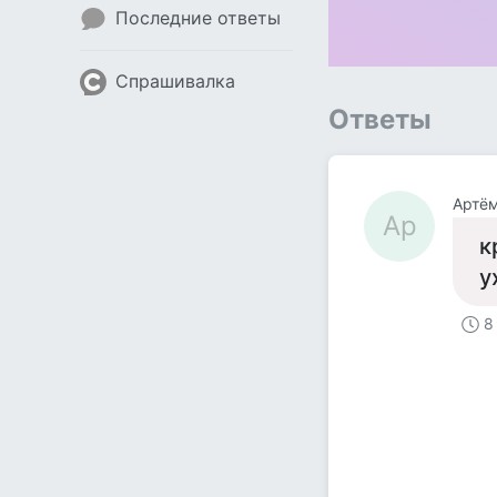
Последние ответы
Спрашивалка
Ответы
Артё
Ар
к
у
8