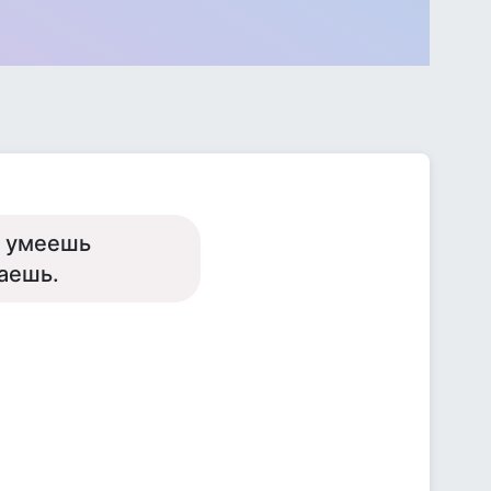
. умеешь
каешь.