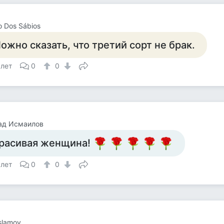
o Dos Sábios
ожно сказать, что третий сорт не брак.
 лет
0
0
ад Исмаилов
расивая женщина!
 лет
0
0
Islamov