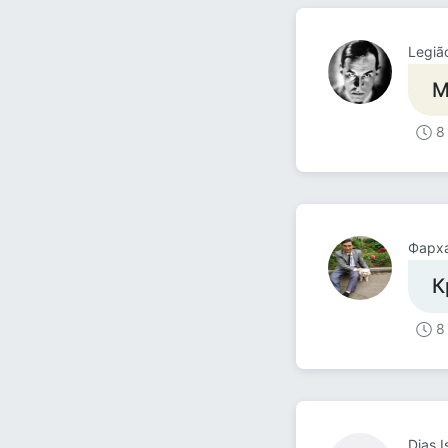
Legiã
М
8
Фарх
К
8
Dias 