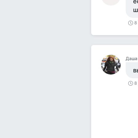
е
ш
8
Даша
в
8