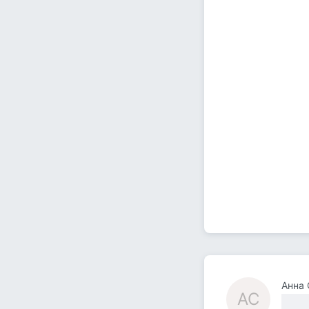
Анна 
АС