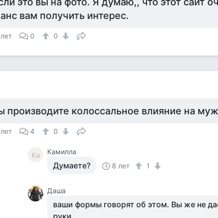
сли это вы на фото. Я думаю,, что этот сайт
анс вам получить интерес.
 лет
0
0
ы производите колоссальное влияние на му
 лет
4
0
Камилла
Ка
Думаете?
8 лет
1
Даша
ваши формы говорят об этом. Вы же не да
руки.