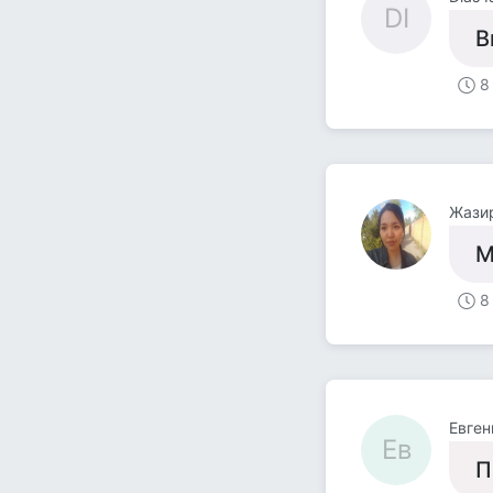
DI
В
8
Жази
М
8
Евген
Ев
П