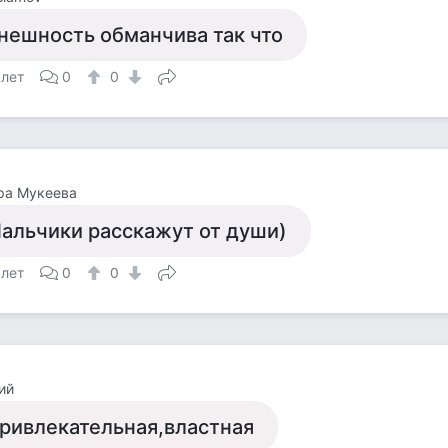
нешность обманчива так что
 лет
0
0
ра Мукеева
альчики расскажут от души)
 лет
0
0
ий
ривлекательная,властная