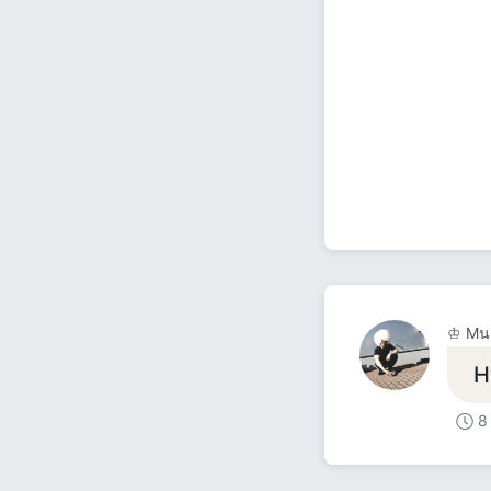
♔ Мน 
Н
8