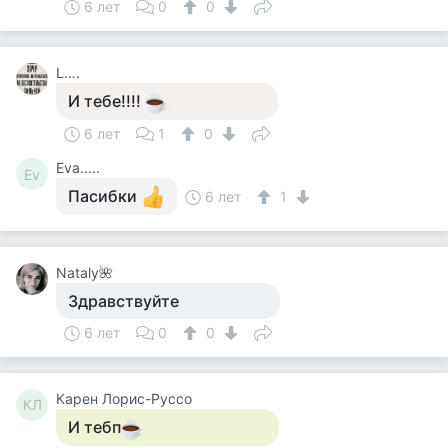
6 лет
0
0
L….
И тебе!!!!
6 лет
1
0
Eva.....
Ev
Пасибки
6 лет
1
Nataly🌺
Здравствуйте
6 лет
0
0
Карен Лорис-Руссо
КЛ
И тебп