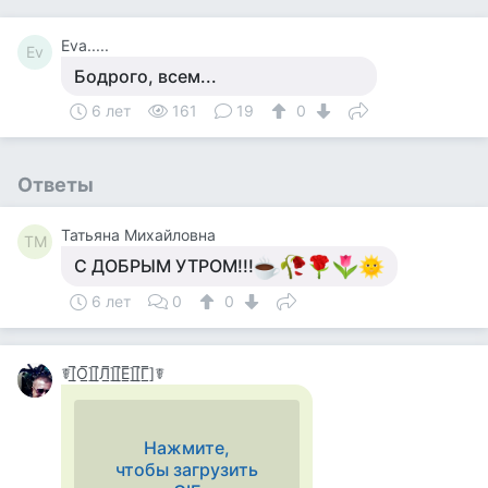
Eva.....
Ev
Бодрого, всем...
6 лет
161
19
0
Ответы
Татьяна Михайловна
ТМ
С ДОБРЫМ УТРОМ!!!
6 лет
0
0
☤[̲̅О̲̅][̲̅Л̲̅][̲̅Е̲̅][̲̅Г̲̅]☤
Нажмите,
чтобы загрузить