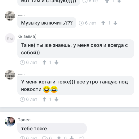
Вот там и станцую)))))
6 лет
1
L….
Музыку включить???
6 лет
1
Кызыма)
Кы
Та не) ты же знаешь, у меня своя и всегда с
собой))
6 лет
1
L….
У меня кстати тоже))) все утро танцую под
новости
6 лет
1
Павел
тебе тоже
6 лет
0
0