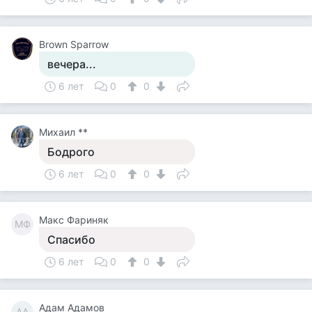
Brown Sparrow
вечера...
6 лет
0
0
Михаил **
Бодрого
6 лет
0
0
Макс Фариняк
МФ
Спасибо
6 лет
0
0
Адам Адамов
АА