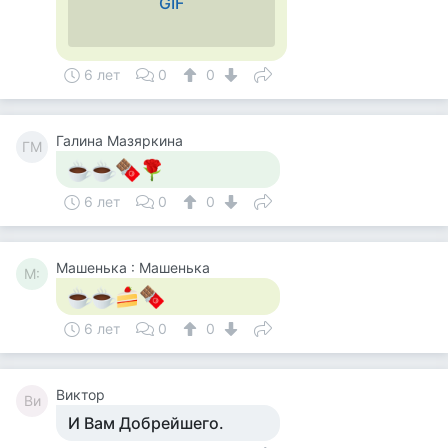
GIF
6 лет
0
0
Галина Мазяркина
ГМ
6 лет
0
0
Машенька : Машенька
М:
6 лет
0
0
Виктор
Ви
И Вам Добрейшего.