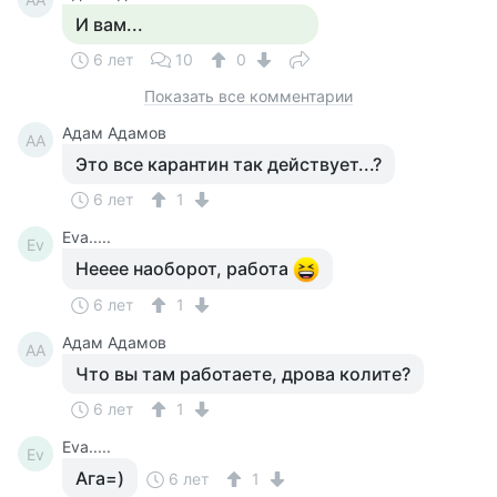
И вам...
6 лет
10
0
Показать все комментарии
Адам Адамов
АА
Это все карантин так действует...?
6 лет
1
Eva.....
Ev
Нееее наоборот, работа
6 лет
1
Адам Адамов
АА
Что вы там работаете, дрова колите?
6 лет
1
Eva.....
Ev
Ага=)
6 лет
1