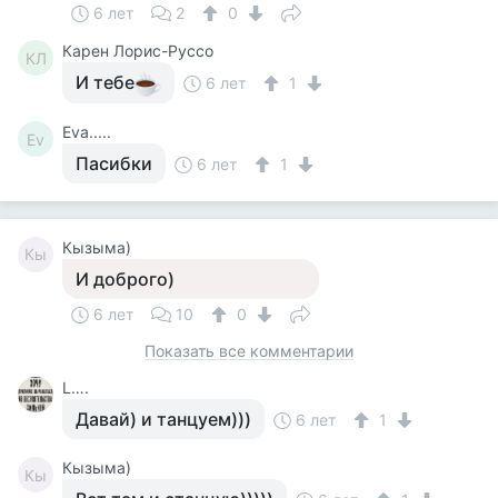
6 лет
2
0
Карен Лорис-Руссо
КЛ
И тебе
6 лет
1
Eva.....
Ev
Пасибки
6 лет
1
Кызыма)
Кы
И доброго)
6 лет
10
0
Показать все комментарии
L….
Давай) и танцуем)))
6 лет
1
Кызыма)
Кы