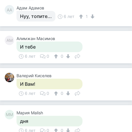
Адам Адамов
АА
Нуу, топите...
6 лет
1
Алимжан Масимов
АМ
И тебе
6 лет
0
0
Валерий Киселев
И Вам!
6 лет
0
0
Мария Malish
МM
дня
6 лет
0
0