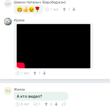
Шимон Натаныч (Биробиджан)
ШН
7 лет
1
Ирина
7 лет
1
Жанна
Жа
А кто видел?
6 лет
1
0