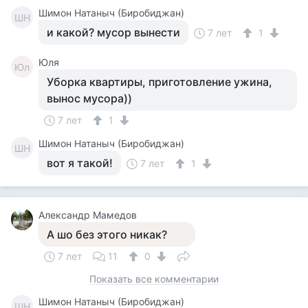
Шимон Натаныч (Биробиджан)
ШН
и какой? мусор вынести
7 лет
1
Юля
Юл
Уборка квартиры, приготовление ужина,
вынос мусора))
7 лет
1
Шимон Натаныч (Биробиджан)
ШН
вот я такой!
7 лет
1
Александр Мамедов
А шо без этого никак?
7 лет
11
0
Показать все комментарии
Шимон Натаныч (Биробиджан)
ШН