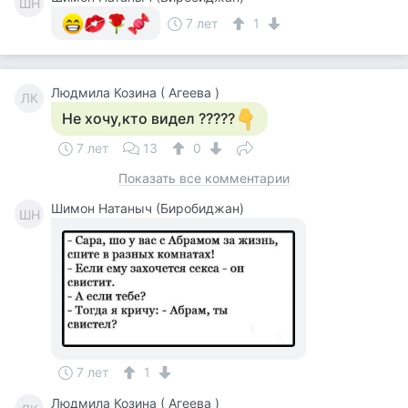
ШН
7 лет
1
Людмила Козина ( Агеева )
ЛК
Не хочу,кто видел ?????
7 лет
13
0
Показать все комментарии
Шимон Натаныч (Биробиджан)
ШН
7 лет
1
Людмила Козина ( Агеева )