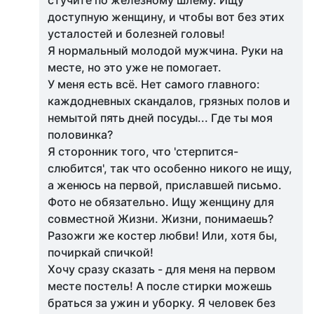
стучите по железному шлему. Ищу
доступную женщину, и чтобы вот без этих
усталостей и болезней головы!
Я нормальный молодой мужчина. Руки на
месте, но это уже не помогает.
У меня есть всё. Нет самого главного:
каждодневных скандалов, грязных полов и
немытой пять дней посуды... Где ты моя
половинка?
Я сторонник того, что 'стерпится-
слюбится', так что особенно никого не ищу,
а женюсь на первой, приславшей письмо.
Фото не обязательно. Ищу женщину для
совместной Жизни. Жизни, понимаешь?
Разожги же костер любви! Или, хотя бы,
почиркай спичкой!
Хочу сразу сказать - для меня на первом
месте постель! А после стирки можешь
браться за ужин и уборку. Я человек без