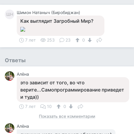
Шимон Натаныч (Биробиджан)
ШН
Как выглядит Загробный Мир?
7 лет
253
23
0
Ответы
Алёна
это зависит от того, во что
верите...Самопрограммирование приведет
и туда))
7 лет
10
0
Показать все комментарии
Алёна