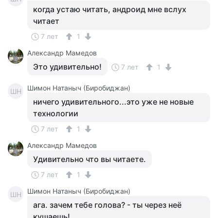
когда устаю читать, андроид мне вслух
читает
7 лет
1
Александр Мамедов
Это удивительно!
7 лет
1
Шимон Натаныч (Биробиджан)
ШН
ничего удивительного...это уже не новые
технологии
7 лет
1
Александр Мамедов
Удивительно что вы читаете.
7 лет
1
Шимон Натаныч (Биробиджан)
ШН
ага. зачем тебе голова? - ты через неё
кушаешь!