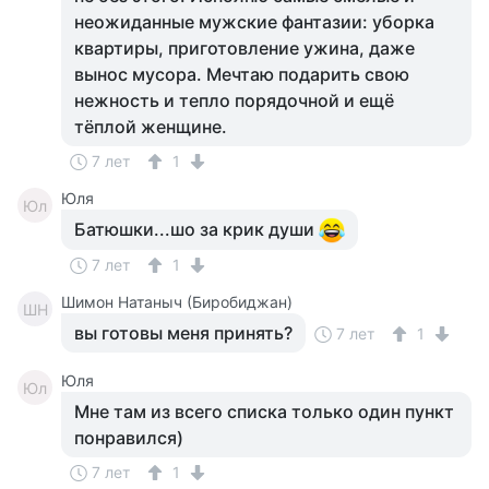
неожиданные мужские фантазии: уборка
квартиры, приготовление ужина, даже
вынос мусора. Мечтаю подарить свою
нежность и тепло порядочной и ещё
тёплой женщине.
7 лет
1
Юля
Юл
Батюшки...шо за крик души
7 лет
1
Шимон Натаныч (Биробиджан)
ШН
вы готовы меня принять?
7 лет
1
Юля
Юл
Мне там из всего списка только один пункт
понравился)
7 лет
1