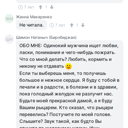
7 лет
1
Жанна Макаренко
ЖМ
Не читала.
7 лет
1
Шимон Натаныч (Биробиджан)
ШН
ОБО МНЕ: Одинокий мужчина ищет любви,
ласки, понимания и чего-нибудь пожрать.
Что со мной делать? Любить, кормить и
никому не отдавать
Если ты выберешь меня, то получишь
большое и нежное сердце. Я буду с тобой в
печали и в радости, в болезни и в здравии,
пока голодный желудок не разлучит нас.
Будьте моей прекрасной дамой, а я буду
Вашим рыцарем. Кто сказал, что рыцари
перевелись? Постучите по моей голове.
Слышите? Звук такой, как будто Вы