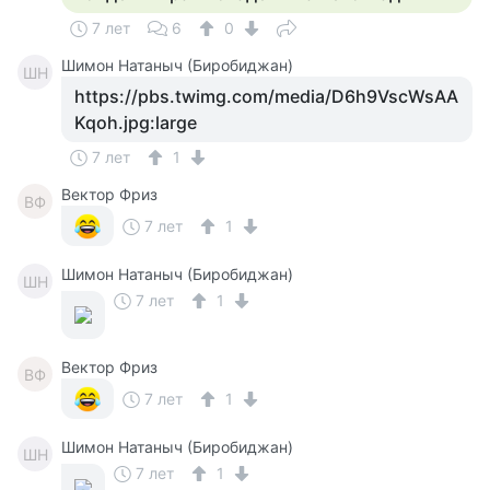
7 лет
6
0
Шимон Натаныч (Биробиджан)
ШН
https://pbs.twimg.com/media/D6h9VscWsAA
Kqoh.jpg:large
7 лет
1
Вектор Фриз
ВФ
7 лет
1
Шимон Натаныч (Биробиджан)
ШН
7 лет
1
Вектор Фриз
ВФ
7 лет
1
Шимон Натаныч (Биробиджан)
ШН
7 лет
1