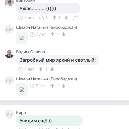
Виктория
Ужас..........((((((
7 лет
3
0
Шимон Натаныч (Биробиджан)
ШН
7 лет
1
Вадим Осипов
Загробный мир яркий и светлый!
7 лет
1
Шимон Натаныч (Биробиджан)
ШН
7 лет
1
Кира
Ки
Увидим ещё ))