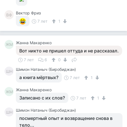
Вектор Фриз
ВФ
7 лет
1
Жанна Макаренко
ЖМ
Вот никто не пришел оттуда и не рассказал.
7 лет
6
0
Шимон Натаныч (Биробиджан)
ШН
а книга мёртвых?
7 лет
1
Жанна Макаренко
ЖМ
Записано с их слов?
7 лет
1
Шимон Натаныч (Биробиджан)
ШН
посмертный опыт и возвращение снова в
тело...