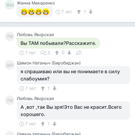
Жанна Макаренко
ЖМ
7 лет
1
Любовь Яворская
ЛЯ
Вы ТАМ побывали?Расскажите.
7 лет
3
0
Шимон Натаныч (Биробиджан)
ШН
я спрашиваю или вы не понимаете в силу
слабоумия?
7 лет
1
Любовь Яворская
ЛЯ
А ,вот ,так Вы зря!Это Вас не красит.Всего
хорошего.
7 лет
1
Шимон Натаныч (Биробиджан)