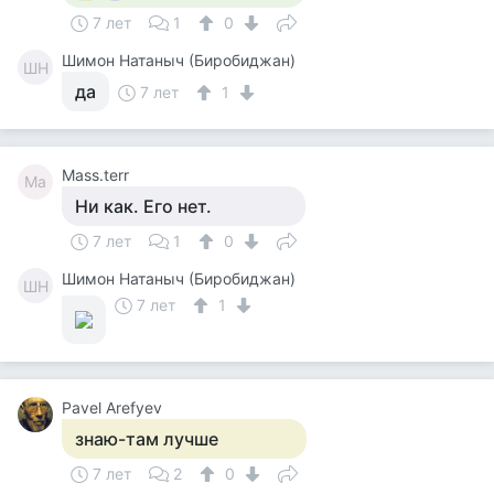
7 лет
1
0
Шимон Натаныч (Биробиджан)
ШН
да
7 лет
1
Mass.terr
Ma
Ни как. Его нет.
7 лет
1
0
Шимон Натаныч (Биробиджан)
ШН
7 лет
1
Pavel Arefyev
знаю-там лучше
7 лет
2
0