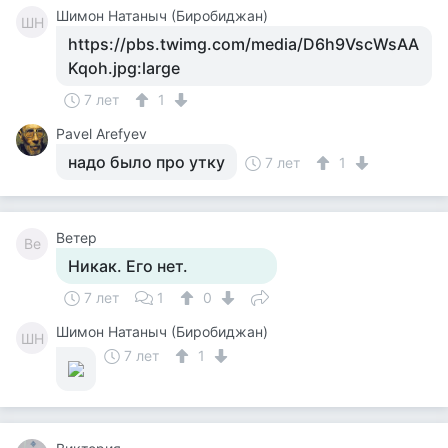
Шимон Натаныч (Биробиджан)
ШН
https://pbs.twimg.com/media/D6h9VscWsAA
Kqoh.jpg:large
7 лет
1
Pavel Arefyev
надо было про утку
7 лет
1
Ветер
Ве
Никак. Его нет.
7 лет
1
0
Шимон Натаныч (Биробиджан)
ШН
7 лет
1