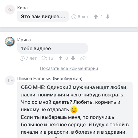
Кира
Ки
Это вам виднее....
6 лет
1
Ирина
тебе виднее
7 лет
16
0
Показать все комментарии
Шимон Натаныч (Биробиджан)
ШН
ОБО МНЕ: Одинокий мужчина ищет любви,
ласки, понимания и чего-нибудь пожрать.
Что со мной делать? Любить, кормить и
никому не отдавать
Если ты выберешь меня, то получишь
большое и нежное сердце. Я буду с тобой в
печали и в радости, в болезни и в здравии,