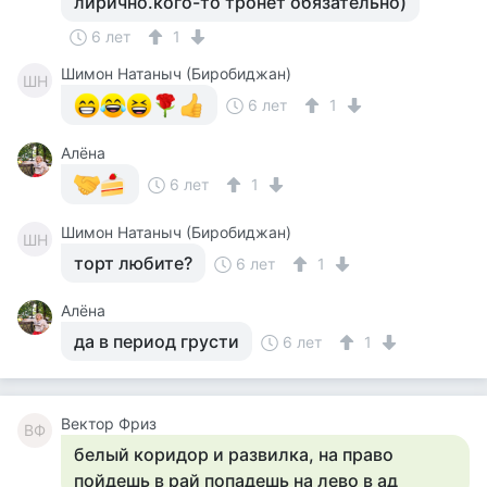
лирично.кого-то тронет обязательно)
6 лет
1
Шимон Натаныч (Биробиджан)
ШН
6 лет
1
Алёна
6 лет
1
Шимон Натаныч (Биробиджан)
ШН
торт любите?
6 лет
1
Алёна
да в период грусти
6 лет
1
Вектор Фриз
ВФ
белый коридор и развилка, на право
пойдешь в рай попадешь на лево в ад