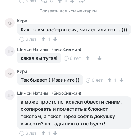
6 лет
18
0
Показать все комментарии
Кира
Ки
Как то вы разберитесь , читает или нет ...)))
6 лет
1
Шимон Натаныч (Биробиджан)
ШН
какая вы тугая!
6 лет
1
Кира
Ки
Так бывает ) Извините ))
6 лет
1
Шимон Натаныч (Биробиджан)
ШН
а може просто по-конски обвести синим,
скопировать и поместить в блокнот
текстом, а текст через софт в докушку
вывести? но тады пиктов не будет!
6 лет
1