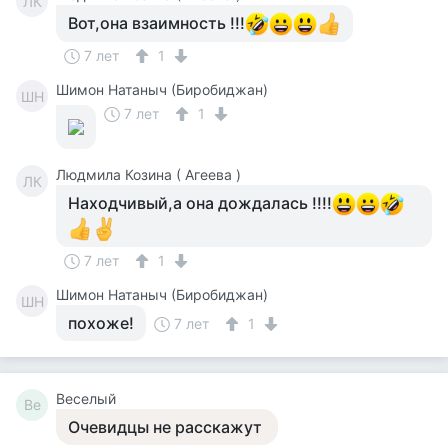
ЛК
Вот,она взаимность !!!
7 лет
1
Шимон Натаныч (Биробиджан)
ШН
7 лет
1
Людмила Козина ( Агеева )
ЛК
Находчивый,а она дождалась !!!!
7 лет
1
Шимон Натаныч (Биробиджан)
ШН
похоже!
7 лет
1
Веселый
Ве
Очевидцы не расскажут