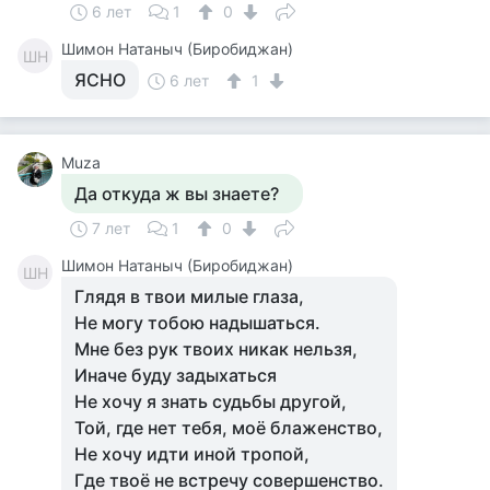
6 лет
1
0
Шимон Натаныч (Биробиджан)
ШН
ЯСНО
6 лет
1
Muza
Да откуда ж вы знаете?
7 лет
1
0
Шимон Натаныч (Биробиджан)
ШН
Глядя в твои милые глаза,
Не могу тобою надышаться.
Мне без рук твоих никак нельзя,
Иначе буду задыхаться
Не хочу я знать судьбы другой,
Той, где нет тебя, моё блаженство,
Не хочу идти иной тропой,
Где твоё не встречу совершенство.