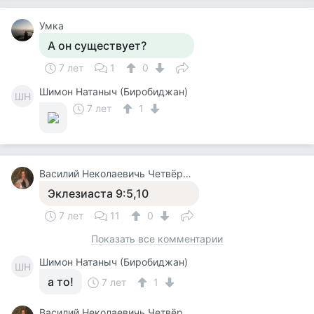
Умка
А он существует?
7 лет
1
0
Шимон Натаныч (Биробиджан)
ШН
7 лет
1
Василий Неколаевичь Четвёркин
Эклезиаста 9:5,10
7 лет
11
0
Показать все комментарии
Шимон Натаныч (Биробиджан)
ШН
а то!
7 лет
1
Василий Неколаевичь Четвёркин