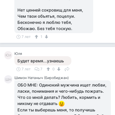
Нет ценней сокровищ для меня,
Чем твои объятья, поцелуи.
Бесконечно я люблю тебя,
Обожаю. Без тебя тоскую.
7 лет
1
Юля
Юл
Будет время...узнаешь
7 лет
7
0
Шимон Натаныч (Биробиджан)
ШН
ОБО МНЕ: Одинокий мужчина ищет любви,
ласки, понимания и чего-нибудь пожрать.
Что со мной делать? Любить, кормить и
никому не отдавать
Если ты выберешь меня, то получишь