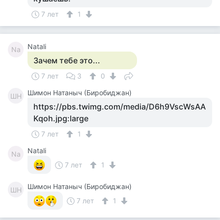
7 лет
1
Natali
Na
Зачем тебе это...
7 лет
3
0
Шимон Натаныч (Биробиджан)
ШН
https://pbs.twimg.com/media/D6h9VscWsAA
Kqoh.jpg:large
7 лет
1
Natali
Na
7 лет
1
Шимон Натаныч (Биробиджан)
ШН
7 лет
1