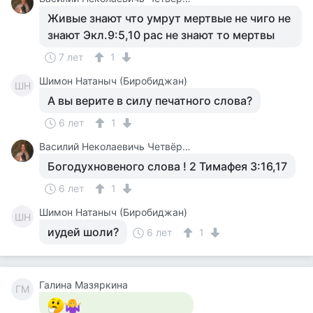
Живые знают что умрут мертвые не чиго не
знают Экл.9:5,10 рас не знают то мертвы
7 лет
1
Шимон Натаныч (Биробиджан)
ШН
А вы верите в силу печатного слова?
6 лет
1
Василий Неколаевичь Четвёркин
Богодухновеного слова ! 2 Тимафея 3:16,17
6 лет
1
Шимон Натаныч (Биробиджан)
ШН
иудей шоли?
6 лет
1
Галина Мазяркина
ГМ