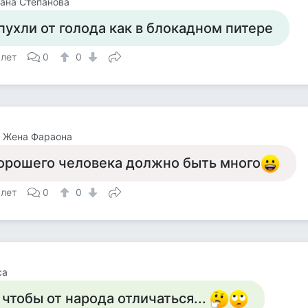
ана Степанова
пухли от голода как в блокадном питере
 лет
0
0
т Жена Фараона
орошего человека должно быть много
 лет
0
0
са
 чтобы от народа отличаться...