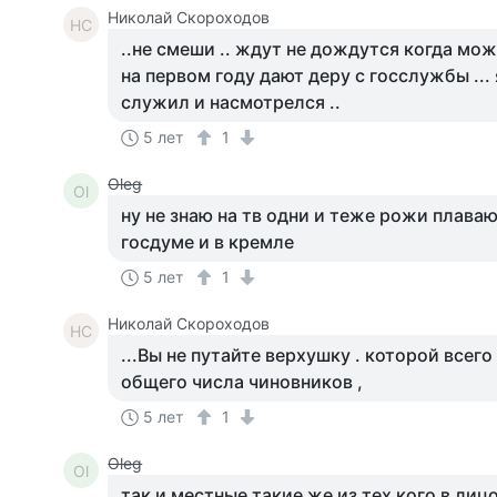
Николай Скороходов
НС
..не смеши .. ждут не дождутся когда мож
на первом году дают деру с госслужбы ... 
служил и насмотрелся ..
5 лет
1
Oleg
Ol
ну не знаю на тв одни и теже рожи плаваю
госдуме и в кремле
5 лет
1
Николай Скороходов
НС
...Вы не путайте верхушку . которой всего
общего числа чиновников ,
5 лет
1
Oleg
Ol
так и местные такие же из тех кого в лиц