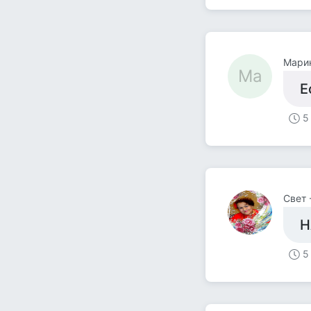
Марин
Ма
Е
5
Свет 
Н
5