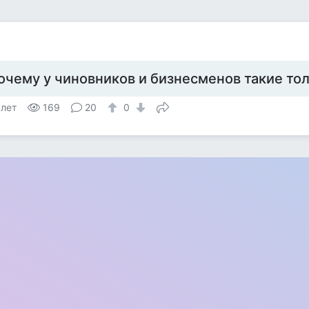
очему у чиновников и бизнесменов такие то
 лет
169
20
0