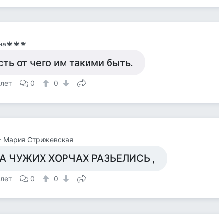
а🍁🍁🍁
сть от чего им такими быть.
 лет
0
0
- Мария Стрижевская
А ЧУЖИХ ХОРЧАХ РАЗЬЕЛИСЬ ,
 лет
0
0