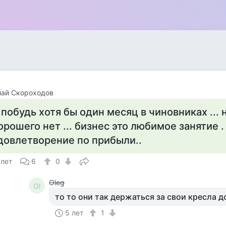
лай Скороходов
..побудь хотя бы один месяц в чиновниках ... 
орошего нет ... бизнес это любимое занятие .
довлетворение по прибыли..
 лет
6
0
Oleg
Ol
то то они так держаться за свои кресла д
5 лет
1