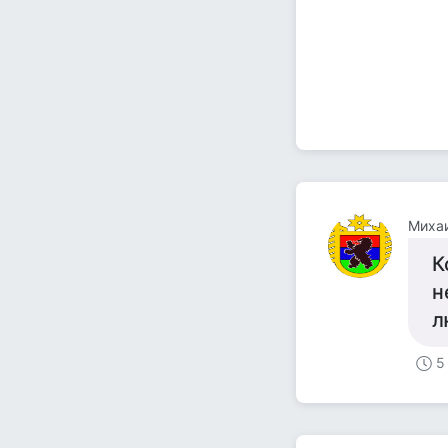
Михаи
К
н
л
5