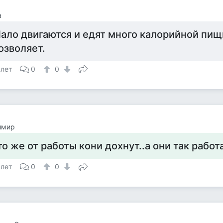
а
ало двигаются и едят много калорийной пищ
озволяет.
 лет
0
0
имир
то же от работы кони дохнут..а они так работа
 лет
0
0