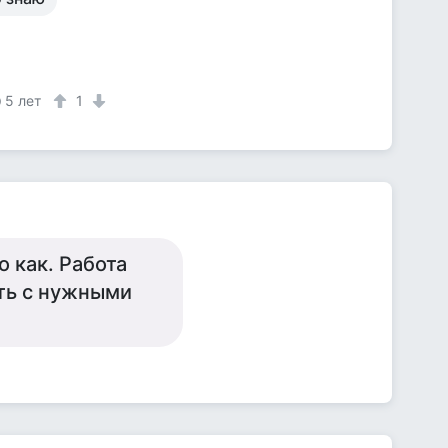
5 лет
1
о как. Работа
ить с нужными