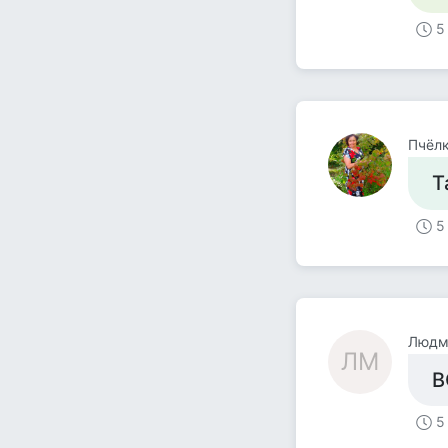
5
Пчёл
Т
5
Людм
ЛМ
В
5