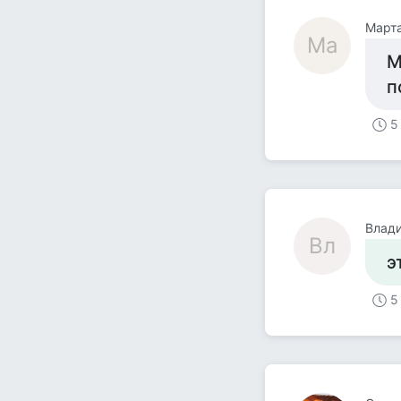
Март
Ма
М
п
5
Влад
Вл
э
5