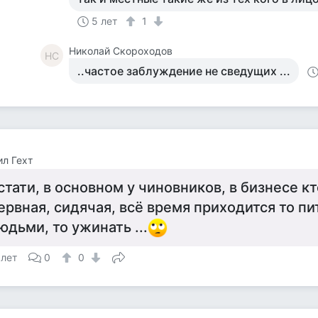
5 лет
1
Николай Скороходов
НС
..частое заблуждение не сведущих ...
л Гехт
стати, в основном у чиновников, в бизнесе кт
ервная, сидячая, всё время приходится то п
юдьми, то ужинать ...
 лет
0
0