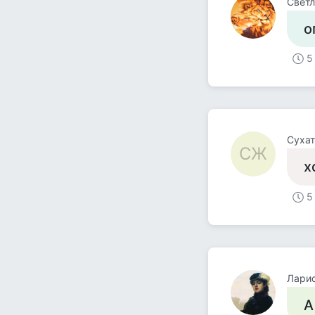
Светл
о
5
Суха
СЖ
х
5
Лари
А