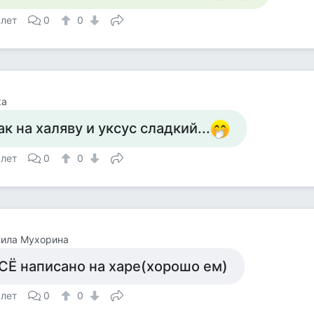
 лет
0
0
ка
ак на халяву и уксус сладкий...
 лет
0
0
ила Мухорина
СЁ написано на харе(хорошо ем)
 лет
0
0