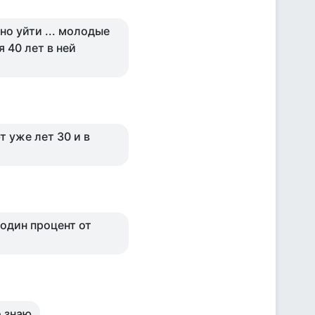
но уйти ... молодые
я 40 лет в ней
т уже лет 30 и в
 один процент от
о знаю