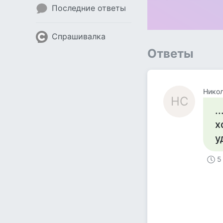
Последние ответы
Спрашивалка
Ответы
Нико
НС
.
х
у
5