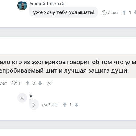
Андрей Толстый
уже хочу тебя услышать!
7 лет
1
ало кто из эзотериков говорит об том что ул
епробиваемый щит и лучшая защита души.
 лет
1
0
А.
А.
)
7 лет
1