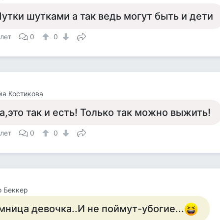
утки шутками а так ведь могут быть и дети
 лет
0
0
а Костикова
а,это так и есть! Только так можно выжить!
 лет
0
0
о Беккер
мница девочка..И не поймут-убогие...