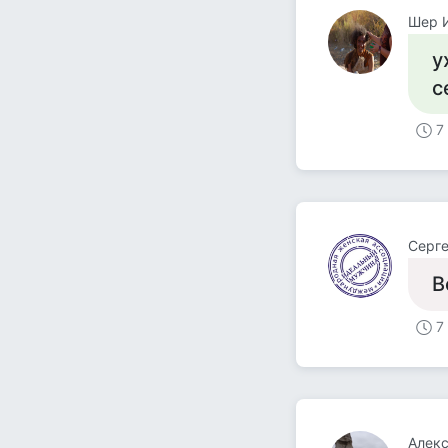
Шер 
у
с
7
Серге
В
7
Алек