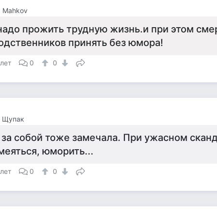
a Mahkov
надо прожить трудную жизнь.и при этом сме
одственников принять без юмора!
 лет
0
0
а Щупак
 за собой тоже замечала. При ужасном скан
меяться, юморить...
 лет
0
0