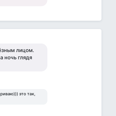
ьёзным лицом.
а ночь глядя
ариваю))) это так,