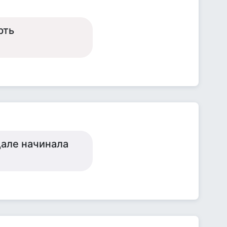
рть
дале начинала