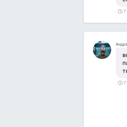
7
Андр
в
п
т
7