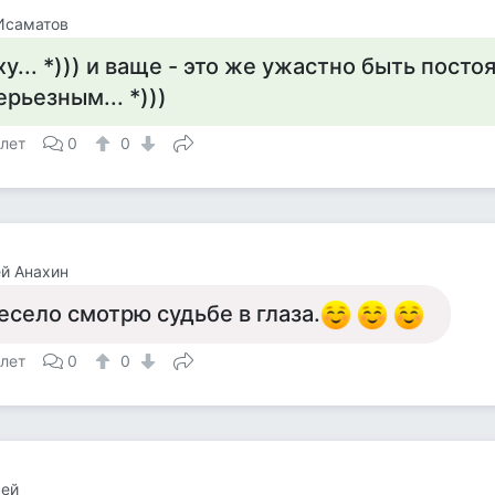
Исаматов
ху... *))) и ваще - это же ужастно быть посто
ерьезным... *)))
 лет
0
0
й Анахин
есело смотрю судьбе в глаза.
 лет
0
0
сей