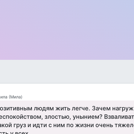
ила (Мила)
озитивным людям жить легче. Зачем нагруж
еспокойством, злостью, унынием? Взваливат
акой груз и идти с ним по жизни очень тяже
сть у всех.