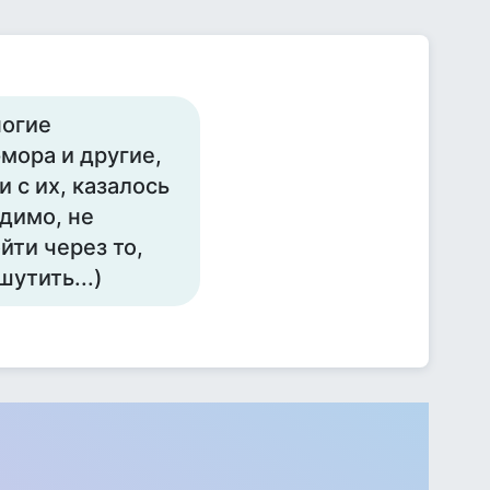
ногие
мора и другие,
и с их, казалось
идимо, не
йти через то,
утить...)