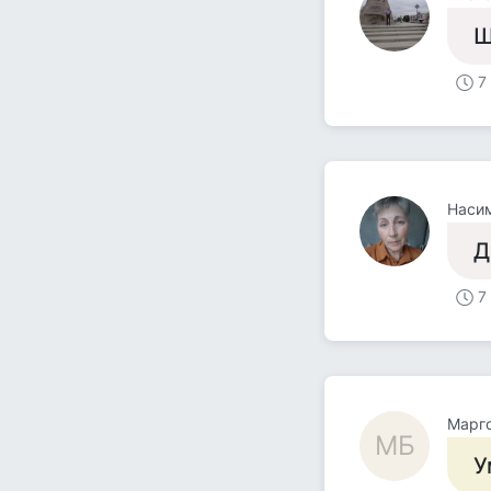
Ш
7
Насим
Д
7
Mарг
MБ
У