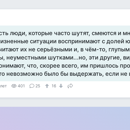
сть люди, которые часто шутят, смеются и м
изненные ситуации воспринимают с долей ю
читают их не серьёзными и, в чём-то, глупым
ы, неуместными шутками...но, эти другие, в
онимают, что, скорее всего, им пришлось про
то невозможно было бы выдержать, если не ш
 лет
401
25
16