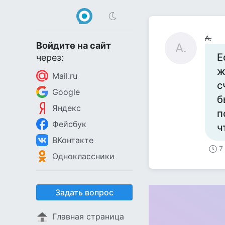
А.
Войдите на сайт
А.
Е
через:
ж
Mail.ru
с
Google
б
Яндекс
п
Фейсбук
ч
ВКонтакте
7
Одноклассники
Задать вопрос
Главная страница