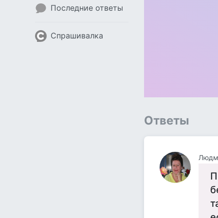
Последние ответы
Спрашивалка
Ответы
Людм
П
б
т
е