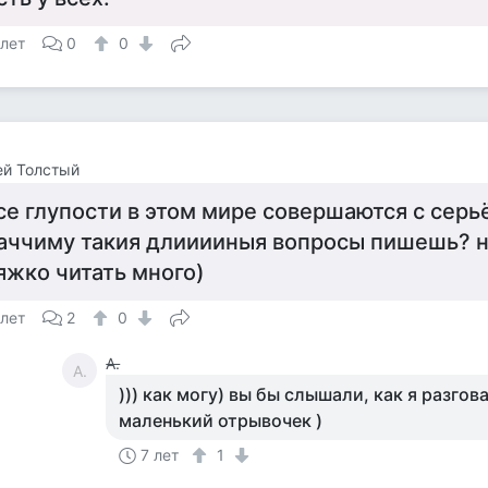
 лет
0
0
ей Толстый
се глупости в этом мире совершаются с сер
аччиму такия длииииныя вопросы пишешь? н
яжко читать много)
 лет
2
0
А.
А.
))) как могу) вы бы слышали, как я разгов
маленький отрывочек )
7 лет
1