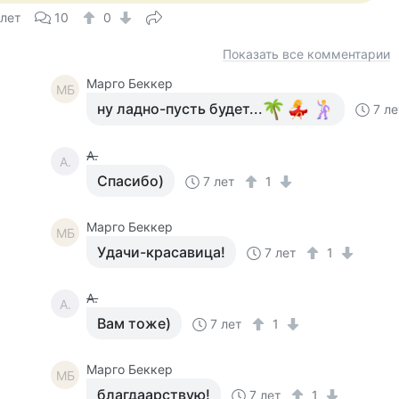
 лет
10
0
Показать все комментарии
Mарго Беккер
MБ
ну ладно-пусть будет...
7 ле
А.
А.
Спасибо)
7 лет
1
Mарго Беккер
MБ
Удачи-красавица!
7 лет
1
А.
А.
Вам тоже)
7 лет
1
Mарго Беккер
MБ
благдаарствую!
7 лет
1