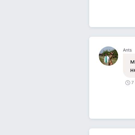
Ants
м
н
7