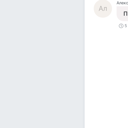
Алек
Ал
П
5