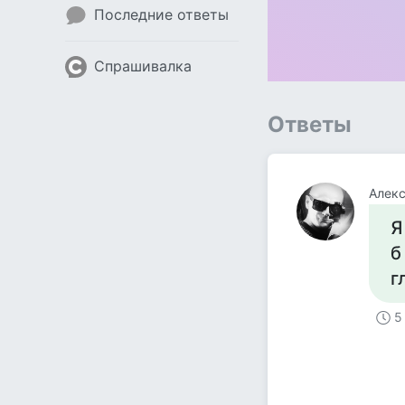
Последние ответы
Спрашивалка
Ответы
Алек
Я
б
г
5