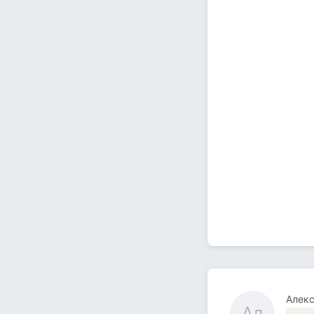
Алек
Ал