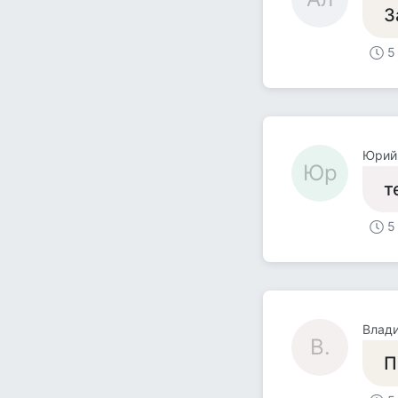
З
5
Юрий
Юр
т
5
Влади
В.
П