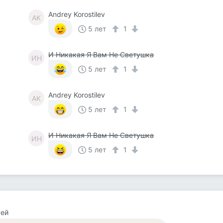
Andrey Korostilev
AK
5 лет
1
И Никакая Я Вам Не Светушка
ИН
5 лет
1
Andrey Korostilev
AK
5 лет
1
И Никакая Я Вам Не Светушка
ИН
5 лет
1
сей