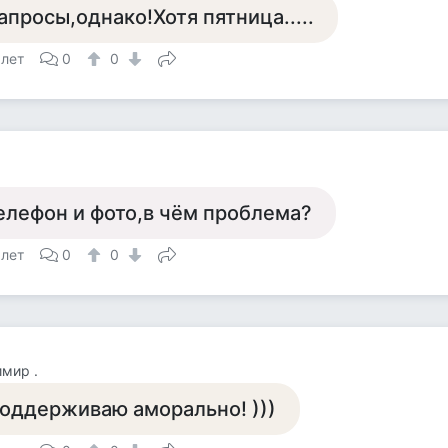
апросы,однако!Хотя пятница.....
 лет
0
0
елефон и фото,в чём проблема?
 лет
0
0
мир .
оддерживаю аморально! )))