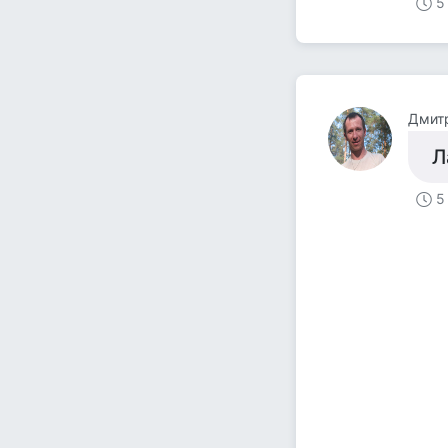
5
Дмит
Л
5