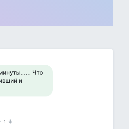
минуты...... Что
чивший и
1