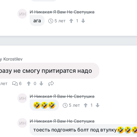
И Никакая Я Вам Не Светушка
ИН
ага
5 лет
1
y Korostilev
разу не смогу притиратся надо
 лет
6
0
И Никакая Я Вам Не Светушка
ИН
5 лет
1
И Никакая Я Вам Не Светушка
ИН
тоесть подгонять болт под втулку