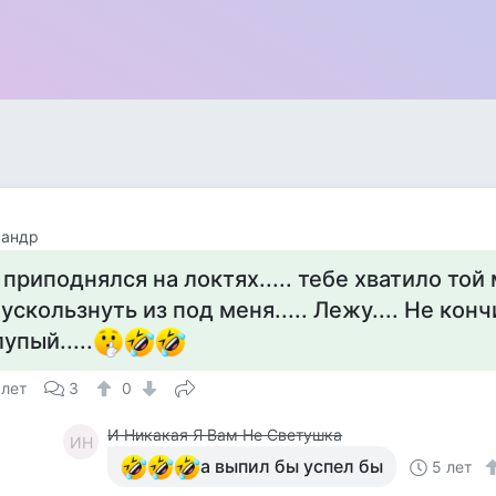
сандр
 приподнялся на локтях..... тебе хватило той 
 ускользнуть из под меня..... Лежу.... Не кон
лупый.....
 лет
3
0
И Никакая Я Вам Не Светушка
ИН
а выпил бы успел бы
5 лет