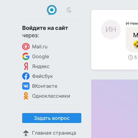
И Ник
Войдите на сайт
ИН
М
через:
Mail.ru
Google
5
Яндекс
Фейсбук
ВКонтакте
Одноклассники
Задать вопрос
Главная страница