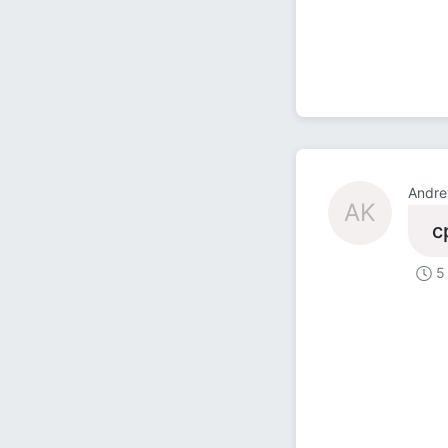
Andre
AK
с
5