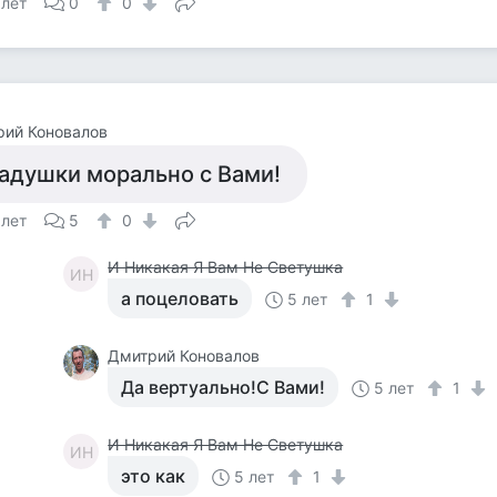
 лет
0
0
рий Коновалов
адушки морально с Вами!
 лет
5
0
И Никакая Я Вам Не Светушка
ИН
а поцеловать
5 лет
1
Дмитрий Коновалов
Да вертуально!С Вами!
5 лет
1
И Никакая Я Вам Не Светушка
ИН
это как
5 лет
1