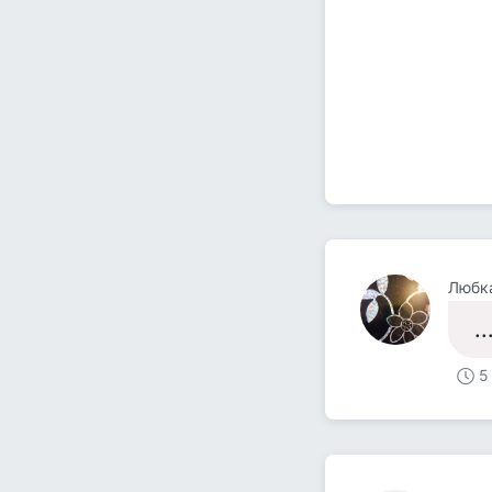
Любка
.
5