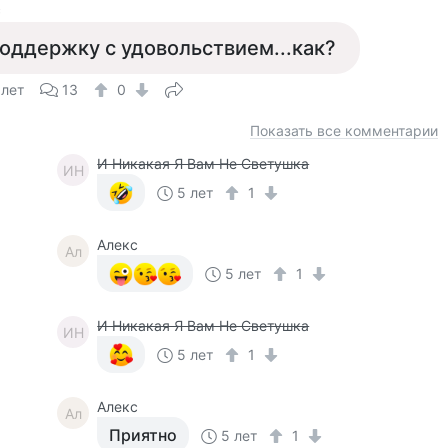
с
оддержку с удовольствием...как?
 лет
13
0
Показать все комментарии
И Никакая Я Вам Не Светушка
ИН
5 лет
1
Алекс
Ал
5 лет
1
И Никакая Я Вам Не Светушка
ИН
5 лет
1
Алекс
Ал
Приятно
5 лет
1