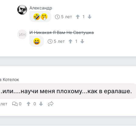
Александр
5 лет
1
И Никакая Я Вам Не Светушка
ИН
5 лет
1
 Котелок
...или....научи меня плохому...как в ералаше.
 лет
0
0