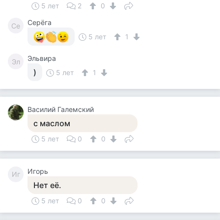
5 лет
2
0
Серёга
Се
5 лет
1
Эльвира
Эл
)
5 лет
1
Василий Галемский
с маслом
5 лет
0
0
Игорь
Иг
Нет её.
5 лет
0
0