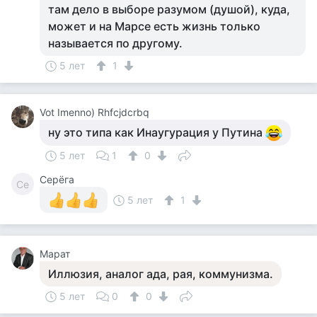
там дело в выборе разумом (душой), куда,
может и на Марсе есть жизнь только
называется по другому.
5 лет
1
Vot Imenno) Rhfcjdcrbq
ну это типа как Инаугурация у Путина
5 лет
1
0
Серёга
Се
5 лет
1
Марат
Иллюзия, аналог ада, рая, коммунизма.
5 лет
0
0