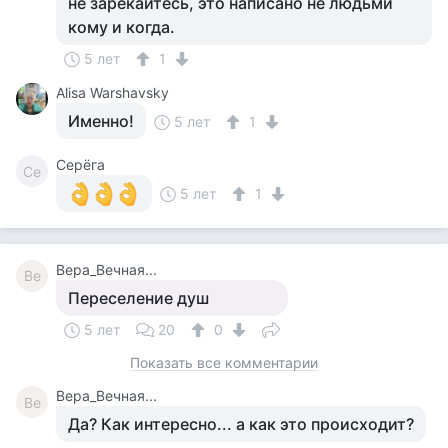
не зарекайтесь, это написано не людьми
кому и когда.
5 лет
1
Alisa Warshavsky
Именно!
5 лет
1
Серёга
Се
5 лет
1
Вера_Вечная...
Ве
Переселение душ
5 лет
20
0
Показать все комментарии
Вера_Вечная...
Ве
Да? Как интересно... а как это происходит?