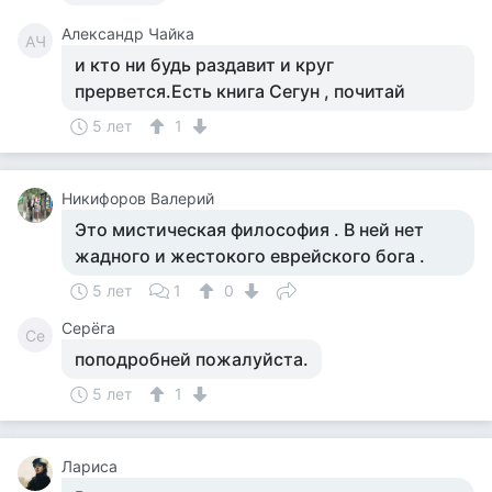
Александр Чайка
АЧ
и кто ни будь раздавит и круг
прервется.Есть книга Сегун , почитай
5 лет
1
Никифоров Валерий
Это мистическая философия . В ней нет
жадного и жестокого еврейского бога .
5 лет
1
0
Серёга
Се
поподробней пожалуйста.
5 лет
1
Лариса