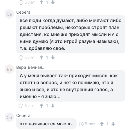
5 лет
1
Серёга
Се
все люди когда думают, либо мечтают либо
решают проблемы, некоторые строят план
действия, ко мне же приходят мысли и я с
ними думаю (я это игрой разума называю),
т.е. добавляю своё.
5 лет
1
Вера_Вечная...
Ве
А у меня бывает так- приходит мысль, как
ответ на вопрос, и четко понимаю, что я
знаю и все, и это не внутренний голос, а
именно - я знаю...
5 лет
1
Серёга
Се
это называется мысль.
5 лет
1