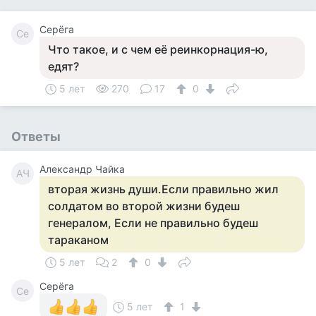
Серёга
Се
Что такое, и с чем её реинкорнация-ю,
едят?
5 лет
270
17
0
Ответы
Александр Чайка
АЧ
вторая жизнь души.Если правильно жил
солдатом во второй жизни будеш
генералом, Если не правильно будеш
тараканом
5 лет
2
0
Серёга
Се
5 лет
1