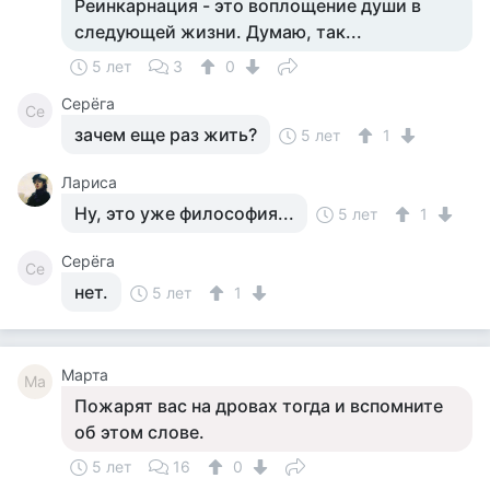
Реинкарнация - это воплощение души в
следующей жизни. Думаю, так...
5 лет
3
0
Серёга
Се
зачем еще раз жить?
5 лет
1
Лариса
Ну, это уже философия...
5 лет
1
Серёга
Се
нет.
5 лет
1
Марта
Ма
Пожарят вас на дровах тогда и вспомните
об этом слове.
5 лет
16
0