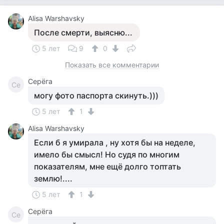
Alisa Warshavsky
После смерти, выясню...
5 лет
9
0
Показать все комментарии
Серёга
Се
могу фото паспорта скинуть.)))
5 лет
1
Alisa Warshavsky
Если б я умирала , ну хотя бы на неделе,
имело бы смысл! Но судя по многим
показателям, мне ещё долго топтать
землю!....
5 лет
1
Серёга
Се