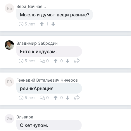
Вера_Вечная...
Ве
Мысль и думы- вещи разные?
5 лет
1
Владимир Забродин
Енто к индусам.
5 лет
0
0
Геннадий Витальевич Чичеров
ГВ
реинкАрнация
5 лет
0
0
Эльвира
Эл
С кетчупом.