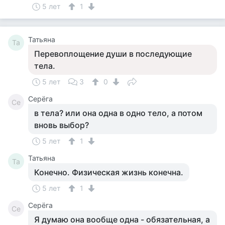
5 лет
1
Татьяна
Та
Перевоплощение души в последующие
тела.
5 лет
3
0
Серёга
Се
в тела? или она одна в одно тело, а потом
вновь выбор?
5 лет
1
Татьяна
Та
Конечно. Физическая жизнь конечна.
5 лет
1
Серёга
Се
Я думаю она вообще одна - обязательная, а