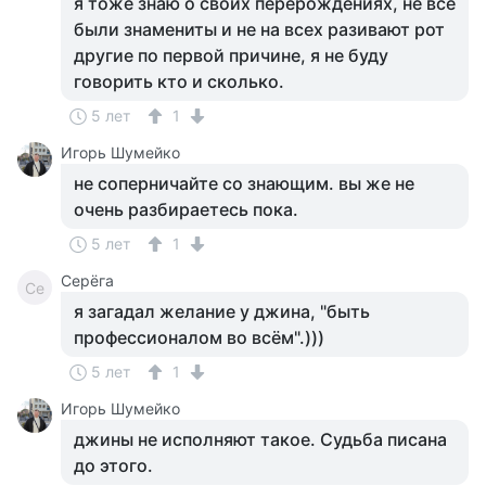
я тоже знаю о своих перерождениях, не все
были знамениты и не на всех разивают рот
другие по первой причине, я не буду
говорить кто и сколько.
5 лет
1
Игорь Шумейко
не соперничайте со знающим. вы же не
очень разбираетесь пока.
5 лет
1
Серёга
Се
я загадал желание у джина, "быть
профессионалом во всём".)))
5 лет
1
Игорь Шумейко
джины не исполняют такое. Судьба писана
до этого.