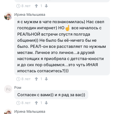
8 лет
1
Ирина Малышева
я с мужем в чате познакомилась) Нас свел
господин интернет) НО
все началось с
РЕАЛЬНОЙ встречи спустя полгода
общения)) Не было бы её-ничего бы не
было. РЕАЛ-он все расставляет по нужным
местам. Личное это личное...а друзей
настоящих я приобрела с детства-юности
и до сих пор общаемся...это чуть ИНАЯ
ипостась согласитесь?)))
8 лет
1
Ром
Ро
Согласен с вами)) и я рад за вас))
8 лет
1
Ирина Малышева