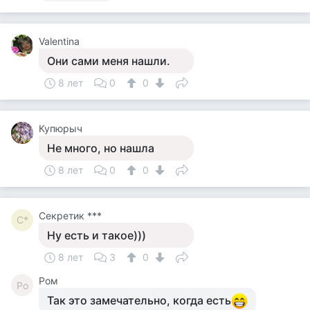
Valentina
Они сами меня нашли.
8 лет
0
0
Купюрыч
Не много, но нашла
8 лет
0
0
Секретик ***
С*
Ну есть и такое)))
8 лет
3
0
Ром
Ро
Так это замечательно, когда есть