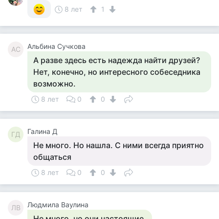
8 лет
1
Альбина Сучкова
АС
А разве здесь есть надежда найти друзей?
Нет, конечно, но интересного собеседника
возможно.
8 лет
0
0
Галина Д
ГД
Не много. Но нашла. С ними всегда приятно
общаться
8 лет
0
0
Людмила Ваулина
ЛВ
Не много, но они настоящие.