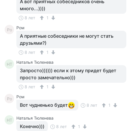
А вот приятных собеседников очень
много...))))
8 лет
1
Ром
Ро
А приятные собеседники не могут стать
друзьями?)
8 лет
1
Наталья Тюленева
НТ
Запросто)))))) если к этому придет будет
просто замечательно)))
8 лет
1
Ром
Ро
Вот чудненько будет
8 лет
1
Наталья Тюленева
НТ
Конечно)))
8 лет
1