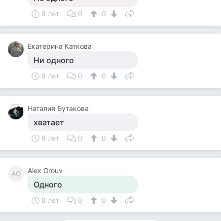
8 лет
0
0
Екатерина Каткова
Ни одного
8 лет
0
0
Наталия Бутакова
хватает
8 лет
0
0
Alex Grouv
AG
Одного
8 лет
0
0