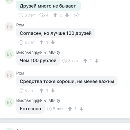
Друзей много не бывает
8 лет
4
0
Ром
Ро
Согласен, но лучше 100 друзей
8 лет
1
Βλюђλёηη@Я_√_Мℇчtў
Βλ
Чем 100 рублей
8 лет
1
Ром
Ро
Средства тоже хороши, не менее важны
8 лет
1
Βλюђλёηη@Я_√_Мℇчtў
Βλ
Естессно
8 лет
1