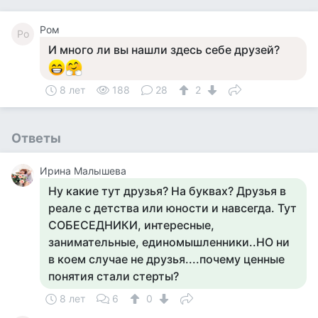
Ром
Ро
И много ли вы нашли здесь себе друзей?
8 лет
188
28
2
Ответы
Ирина Малышева
Ну какие тут друзья? На буквах? Друзья в
реале с детства или юности и навсегда. Тут
СОБЕСЕДНИКИ, интересные,
занимательные, единомышленники..НО ни
в коем случае не друзья....почему ценные
понятия стали стерты?
8 лет
6
0