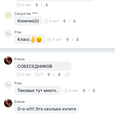
8 лет
1
Секретик ***
С*
Конечно)))
8 лет
1
Ром
Ро
Класс
8 лет
1
Елена
СОБЕСЕДНИКОВ
8 лет
5
0
Ром
Ро
Таковых тут много..
8 лет
1
Елена
О-о-о!!!! Это сколько хотите