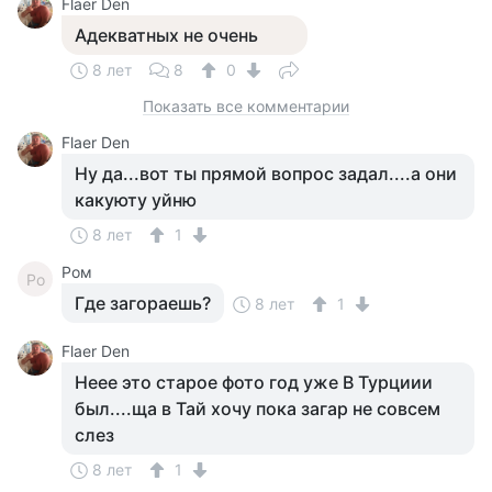
Flaer Den
Адекватных не очень
8 лет
8
0
Показать все комментарии
Flaer Den
Ну да...вот ты прямой вопрос задал....а они
какуюту уйню
8 лет
1
Ром
Ро
Где загораешь?
8 лет
1
Flaer Den
Неее это старое фото год уже В Турциии
был....ща в Тай хочу пока загар не совсем
слез
8 лет
1