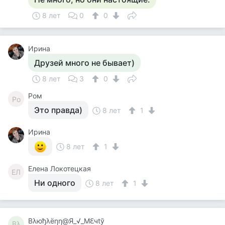
8 лет
0
0
Ирина
Друзей много не бывает)
8 лет
3
0
Ром
Ро
Это правда)
8 лет
1
Ирина
8 лет
1
Елена Локотецкая
ЕЛ
Ни одного
8 лет
1
Βλюђλёηη@Я_√_Мℇчtў
Βλ