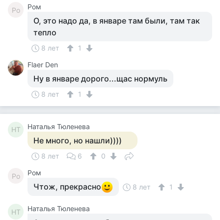
Ром
Ро
О, это надо да, в январе там были, там так
тепло
8 лет
1
Flaer Den
Ну в январе дорого...щас нормуль
8 лет
1
Наталья Тюленева
НТ
Не много, но нашли))))
8 лет
6
0
Ром
Ро
Чтож, прекрасно
8 лет
1
Наталья Тюленева
НТ