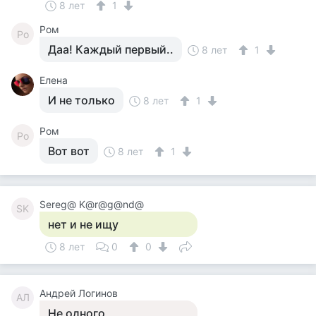
8 лет
1
Ром
Ро
Даа! Каждый первый..
8 лет
1
Елена
И не только
8 лет
1
Ром
Ро
Вот вот
8 лет
1
Sereg@ K@r@g@nd@
SK
нет и не ищу
8 лет
0
0
Андрей Логинов
АЛ
Не одного